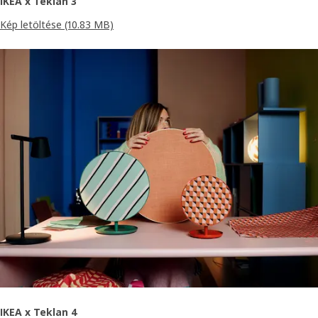
IKEA x Teklan 3
Kép letöltése
(10.83 MB)
IKEA x Teklan 4