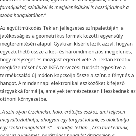
formájukkal, színükkel és megjelenésükkel is hozzájárulnak a
szoba hangulatához.”
Az együttműködés Teklan jellegzetes színpalettáján, a
játékosság és a geometrikus formák közötti egyensúly
megteremtésén alapul. Gyakran kísérletezik azzal, hogyan
egyeztethető össze a két- és háromdimenziós megjelenés,
hogy mélységet és mozgást érjen el vele. A Teklan kreatív
megközelítését és az IKEA tervezési tudását egyesítve a
termékcsalád új módon kapcsolja össze a színt, a fényt és a
hangot. A mindennapi elektronikai eszközöket kifejező
tárgyakká formálja, amelyek természetesen illeszkednek az
otthoni környezetbe.
„A szín olyan érzelmekre ható, erőteljes eszköz, ami teljesen
megváltoztathatja, ahogyan egy tárgyat látunk, és alakíthatja
egy szoba hangulatát is” – mondja Teklan. „Arra törekedtünk,
hogy ez a kellemes, barátságos hangulat átragadjon a