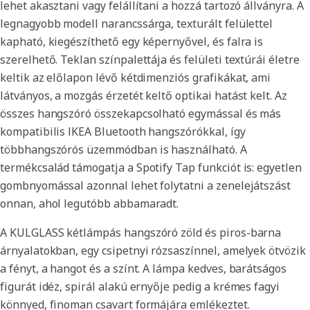
lehet akasztani vagy felállítani a hozzá tartozó állványra. A
legnagyobb modell narancssárga, texturált felülettel
kapható, kiegészíthető egy képernyővel, és falra is
szerelhető. Teklan színpalettája és felületi textúrái életre
keltik az előlapon lévő kétdimenziós grafikákat, ami
látványos, a mozgás érzetét keltő optikai hatást kelt. Az
összes hangszóró összekapcsolható egymással és más
kompatibilis IKEA Bluetooth hangszórókkal, így
többhangszórós üzemmódban is használható. A
termékcsalád támogatja a Spotify Tap funkciót is: egyetlen
gombnyomással azonnal lehet folytatni a zenelejátszást
onnan, ahol legutóbb abbamaradt.
A KULGLASS kétlámpás hangszóró zöld és piros-barna
árnyalatokban, egy csipetnyi rózsaszínnel, amelyek ötvözik
a fényt, a hangot és a színt. A lámpa kedves, barátságos
figurát idéz, spirál alakú ernyője pedig a krémes fagyi
könnyed, finoman csavart formájára emlékeztet.