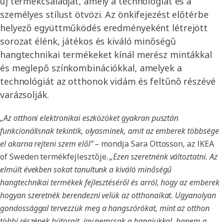
új termékcsaládját, amely a technológiát és a
személyes stílust ötvözi. Az önkifejezést előtérbe
helyező együttműködés eredményeként létrejött
sorozat élénk, játékos és kiváló minőségű
hangtechnikai termékeket kínál merész mintákkal
és meglepő színkombinációkkal, amelyek a
technológiát az otthonok vidám és feltűnő részévé
varázsolják.
„Az otthoni elektronikai eszközöket gyakran pusztán
funkcionálisnak tekintik, olyasminek, amit az emberek többsége
el akarna rejteni szem elől”
– mondja Sara Ottosson, az IKEA
of Sweden termékfejlesztője.
„Ezen szeretnénk változtatni. Az
elmúlt években sokat tanultunk a kiváló minőségű
hangtechnikai termékek fejlesztéséről és arról, hogy az emberek
hogyan szeretnék berendezni velük az otthonaikat. Ugyanolyan
gondossággal tervezzük meg a hangszórókat, mint az otthon
többi részének bútorait, így nemcsak a hangjukkal, hanem a