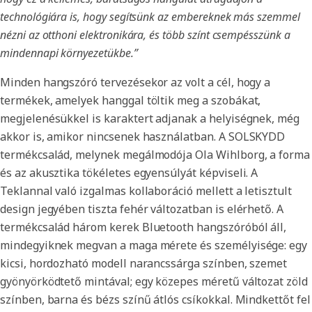
technológiára is, hogy segítsünk az embereknek más szemmel
nézni az otthoni elektronikára, és több színt csempésszünk a
mindennapi környezetükbe.”
Minden hangszóró tervezésekor az volt a cél, hogy a
termékek, amelyek hanggal töltik meg a szobákat,
megjelenésükkel is karaktert adjanak a helyiségnek, még
akkor is, amikor nincsenek használatban. A SOLSKYDD
termékcsalád, melynek megálmodója Ola Wihlborg, a forma
és az akusztika tökéletes egyensúlyát képviseli. A
Teklannal való izgalmas kollaboráció mellett a letisztult
design jegyében tiszta fehér változatban is elérhető. A
termékcsalád három kerek Bluetooth hangszóróból áll,
mindegyiknek megvan a maga mérete és személyisége: egy
kicsi, hordozható modell narancssárga színben, szemet
gyönyörködtető mintával; egy közepes méretű változat zöld
színben, barna és bézs színű átlós csíkokkal. Mindkettőt fel