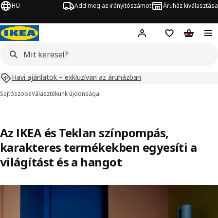
HU
Add meg az irányítószámot
Áruház kiválasztása
Hej!
Bejelentkezés
Bevásárlólista
Kosár
Havi ajánlatok – exkluzívan az áruházban
Sajtószoba
Választékunk újdonságai
Az IKEA és Teklan színpompás,
karakteres termékekben egyesíti a
világítást és a hangot