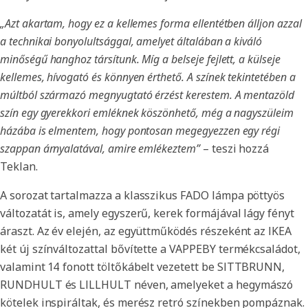
„Azt akartam, hogy ez a kellemes forma ellentétben álljon azzal
a technikai bonyolultsággal, amelyet általában a kiváló
minőségű hanghoz társítunk. Míg a belseje fejlett, a külseje
kellemes, hívogató és könnyen érthető. A színek tekintetében a
múltból származó megnyugtató érzést kerestem. A mentazöld
szín egy gyerekkori emléknek köszönhető, még a nagyszüleim
házába is elmentem, hogy pontosan megegyezzen egy régi
szappan árnyalatával, amire emlékeztem”
– teszi hozzá
Teklan.
A sorozat tartalmazza a klasszikus FADO lámpa pöttyös
változatát is, amely egyszerű, kerek formájával lágy fényt
áraszt. Az év elején, az együttműködés részeként az IKEA
két új színváltozattal bővítette a VAPPEBY termékcsaládot,
valamint 14 fonott töltőkábelt vezetett be SITTBRUNN,
RUNDHULT és LILLHULT néven, amelyeket a hegymászó
kötelek inspiráltak, és merész retró színekben pompáznak.