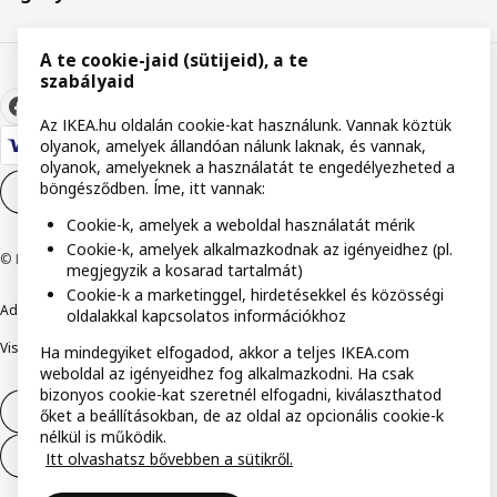
A te cookie-jaid (sütijeid), a te
szabályaid
Az IKEA.hu oldalán cookie-kat használunk. Vannak köztük
olyanok, amelyek állandóan nálunk laknak, és vannak,
olyanok, amelyeknek a használatát te engedélyezheted a
böngésződben. Íme, itt vannak:
Cookie-beállítások
HU
Cookie-k, amelyek a weboldal használatát mérik
Cookie-k, amelyek alkalmazkodnak az igényeidhez (pl.
© Inter IKEA Systems B.V. 1999-2026
megjegyzik a kosarad tartalmát)
Cookie-k a marketinggel, hirdetésekkel és közösségi
Adatvédelmi nyilatkozat
Cookie szabályzat
Együtt a biztonságért
oldalakkal kapcsolatos információkhoz
Visszaélés bejelentés
Digitális akadálymentesítési nyilatkozat
Ha mindegyiket elfogadod, akkor a teljes IKEA.com
weboldal az igényeidhez fog alkalmazkodni. Ha csak
bizonyos cookie-kat szeretnél elfogadni, kiválaszthatod
Elállás a szerződéstől
őket a beállításokban, de az oldal az opcionális cookie-k
nélkül is működik.
Elállás a szerződéstől (szolgáltatások)
Itt olvashatsz bővebben a sütikről.