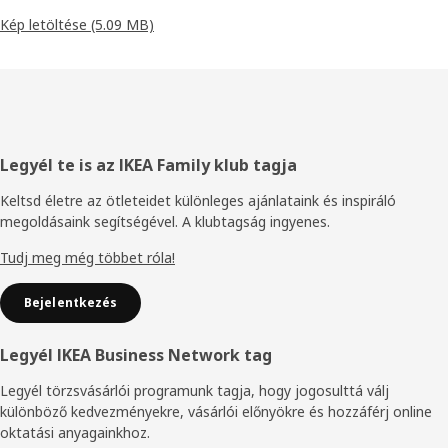
Kép letöltése
(5.09 MB)
Élőláb
Legyél te is az IKEA Family klub tagja
Keltsd életre az ötleteidet különleges ajánlataink és inspiráló
megoldásaink segítségével. A klubtagság ingyenes.
Tudj meg még többet róla!
Bejelentkezés
Legyél IKEA Business Network tag
Legyél törzsvásárlói programunk tagja, hogy jogosulttá válj
különböző kedvezményekre, vásárlói előnyökre és hozzáférj online
oktatási anyagainkhoz.