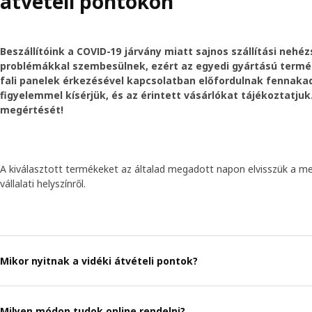
átvételi pontokon
Beszállítóink a COVID-19 járvány miatt sajnos szállítási nehé
problémákkal szembesülnek, ezért az egyedi gyártású term
fali panelek érkezésével kapcsolatban előfordulnak fennaka
figyelemmel kísérjük, és az érintett vásárlókat tájékoztatju
megértését!
A kiválasztott termékeket az általad megadott napon elvisszük a me
vállalati helyszínről.
Mikor nyitnak a vidéki átvételi pontok?
Milyen módon tudok online rendelni?