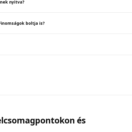
nek nyitva?
Finomságok boltja is?
ételcsomagpontokon és