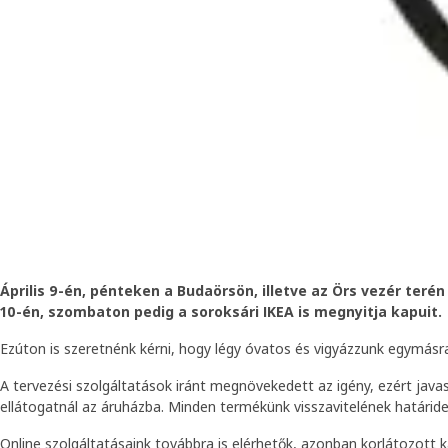
Április 9-én, pénteken a Budaörsön, illetve az Örs vezér terén 
10-én, szombaton pedig a soroksári IKEA is megnyitja kapuit.
Ezúton is szeretnénk kérni, hogy légy óvatos és vigyázzunk egymásra
A tervezési szolgáltatások iránt megnövekedett az igény, ezért javaso
ellátogatnál az áruházba. Minden termékünk visszavitelének határid
Online szolgáltatásaink továbbra is elérhetők, azonban korlátozott k