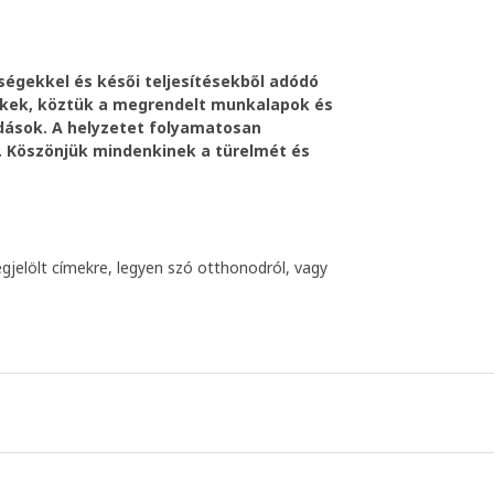
zségekkel és késői teljesítésekből adódó
ékek, köztük a megrendelt munkalapok és
dások. A helyzetet folyamatosan
k. Köszönjük mindenkinek a türelmét és
gjelölt címekre, legyen szó otthonodról, vagy