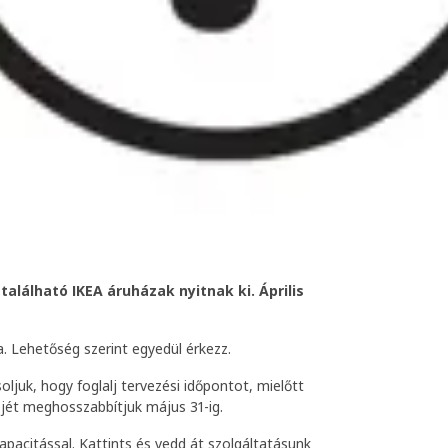
található IKEA áruházak nyitnak ki. Április
. Lehetőség szerint egyedül érkezz.
ljuk, hogy foglalj tervezési időpontot, mielőtt
ejét meghosszabbítjuk május 31-ig.
apacitással. Kattints és vedd át szolgáltatásunk