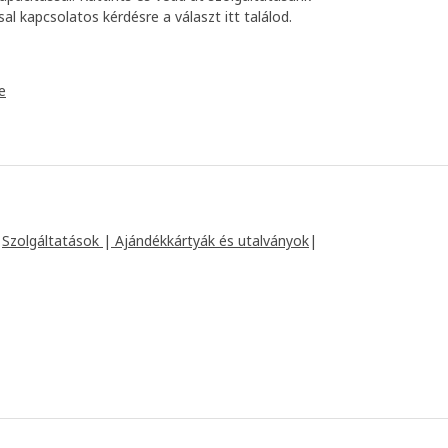
al kapcsolatos kérdésre a választ itt találod.
e
|
Szolgáltatások
|
Ajándékkártyák és utalványok
|