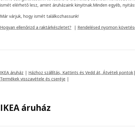
ismét elérhető lesz, amint áruházaink kinyitnak.Minden egyéb, nyitáss
Már várjuk, hogy ismét találkozhassunk!
Hogyan ellenőrizd a raktárkészletet?
|
Rendelésed nyomon követés
IKEA áruház
|
Házhoz szállítás, Kattints és Vedd át, Átvételi pontok
Termékek visszavétele és cseréje
|
IKEA áruház