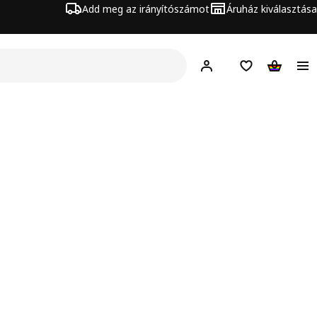
Add meg az irányítószámot
Áruház kiválasztása
Hej!
Bejelentkezés
Bevásárlólista
Kosár