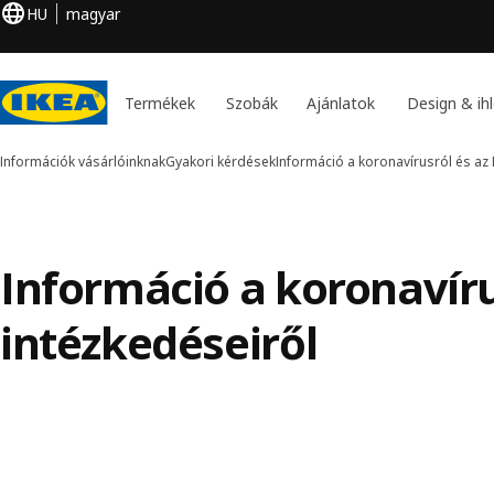
HU
magyar
Termékek
Szobák
Ajánlatok
Design & ihl
Információk vásárlóinknak
Gyakori kérdések
Információ a koronavírusról és az 
Információ a koronavíru
intézkedéseiről