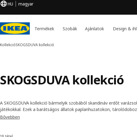
HU
magyar
Termékek
Szobák
Ajánlatok
Design & ihl
Kollekció
SKOGSDUVA kollekció
SKOGSDUVA kollekció
A SKOGSDUVA kollekció bármelyik szobából skandináv erdőt varázsol,
játékokkal. Ezek a barátságos állatok paplanhuzatokon, tárolódobo
posztereken és egyéb termékeken is megjelennek, tökéletes háttérk
Bővebben
Az elvarázsolt erdőben tett látogatás minden napot feldob!
Ismerd m
18 tétel