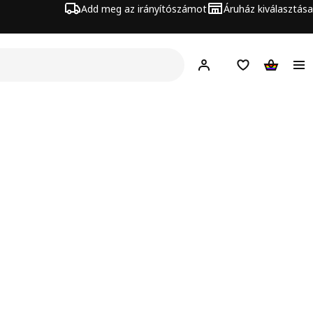
Add meg az irányítószámot
Áruház kiválasztása
Hej!
Bejelentkezés
Bevásárlólista
Kosár