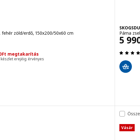
SKOGSDU
 fehér zöld/erdő, 150x200/50x60 cm
Párna zse
Ár 5
5 99
0Ft megtakarítás
a készlet erejéig érvényes
4 kívül 5 csillag. Összes vélemény:
Össze
Vásár