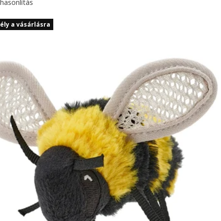
hasonlítás
ély a vásárlásra