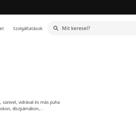
et
Szolgáltatások
 sünivel, vidrával és más puha
zokon, díszpárnákon,
ént szolgálva a történetekhez.
eg a kollekció történetét