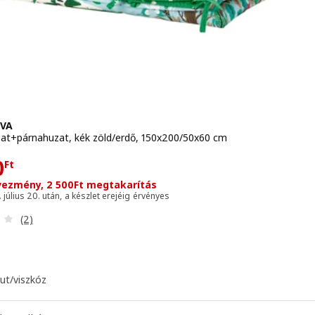
VA
at+párnahuzat, kék zöld/erdő, 150x200/50x60 cm
990Ft
490Ft
0
Ft
ezmény, 2 500Ft megtakarítás
 július 20. után, a készlet erejéig érvényes
Vélemény: 3.5 kívül 5 csillag. Összes vélemény:
(2)
t/viszkóz