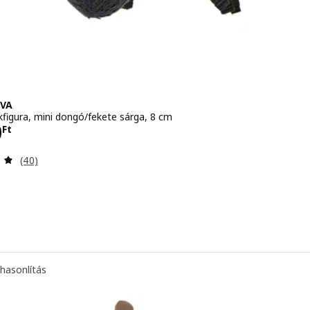
VA
kfigura, mini dongó/fekete sárga, 8 cm
290Ft
0
Ft
Vélemény: 4.9 kívül 5 csillag. Összes vélemény:
(40)
hasonlítás