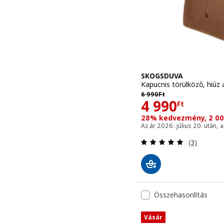
SKOGSDUVA
Kapucnis törülköző, hiúz
Előző ár 6990Ft
6 990
Ft
Ár 4990Ft
4 990
Ft
28% kedvezmény, 2 00
Az ár 2026. július 20. után, 
Vélemény: 
(3)
Összehasonlítás
Vásár