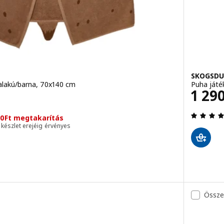
SKOGSDU
 alakú/barna, 70x140 cm
Puha játé
Ár 1
1 29
0Ft megtakarítás
a készlet erejéig érvényes
5 kívül 5 csillag. Összes vélemény:
Össze