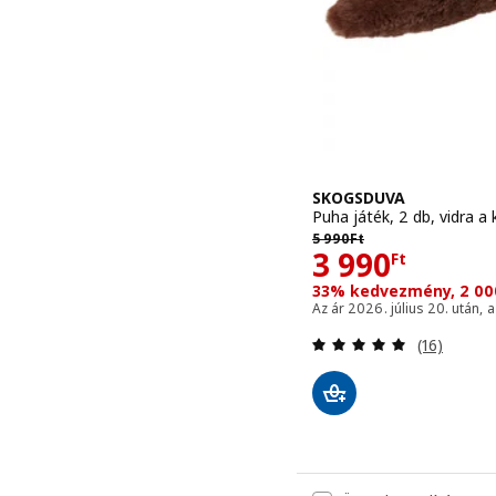
SKOGSDUVA
Puha játék, 2 db, vidra a
Előző ár 5990Ft
5 990
Ft
Ár 3990Ft
3 990
Ft
33% kedvezmény, 2 00
Az ár 2026. július 20. után, 
Vélemény: 
(16)