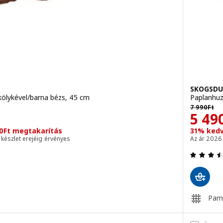
SKOGSDU
 kölykével/barna bézs, 45 cm
Paplanhuz
Előző ár 7
7 990
Ft
Ár 5
5 49
0Ft megtakarítás
31% kedv
a készlet erejéig érvényes
Az ár 2026.
4.9 kívül 5 csillag. Összes vélemény:
Pamu