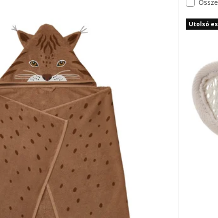
Össze
Utolsó es