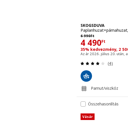
SKOGSDUVA
Paplanhuzat+párnahuzat,
Előző ár 6990Ft
6 990
Ft
Ár 4490Ft
4 490
Ft
35% kedvezmény, 2 50
Az ár 2026. július 20. után, 
Vélemény: 
(4)
Pamut/viszkóz
Összehasonlítás
Vásár