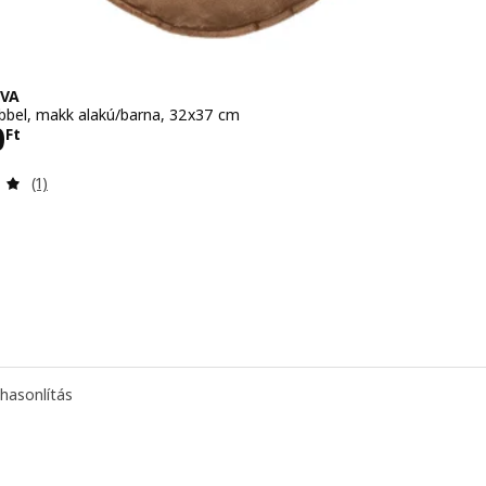
VA
bbel, makk alakú/barna, 32x37 cm
990Ft
0
Ft
Vélemény: 5 kívül 5 csillag. Összes vélemény:
(1)
hasonlítás