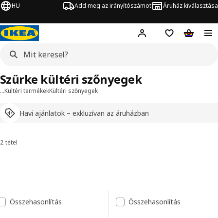
HU
Add meg az irányítószámot
Áruház kiválasztása
Hej!
Bejelentkezés
Bevásárlólista
Kosár
Szürke kültéri szőnyegek
…
Kültéri termékek
Kültéri szőnyegek
Havi ajánlatok – exkluzívan az áruházban
2 tétel
Rendezés és szűrés
Ugrás az eredményekre
Eredménylista
Összehasonlítás
Összehasonlítás