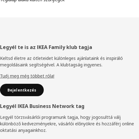
Élőláb
Legyél te is az IKEA Family klub tagja
Keltsd életre az ötleteidet különleges ajánlataink és inspiráló
megoldásaink segítségével. A klubtagság ingyenes.
Tudj meg még többet róla!
Bejelentkezés
Legyél IKEA Business Network tag
Legyél törzsvásárlói programunk tagja, hogy jogosulttá válj
különböző kedvezményekre, vásárlói előnyökre és hozzáférj online
oktatási anyagainkhoz.