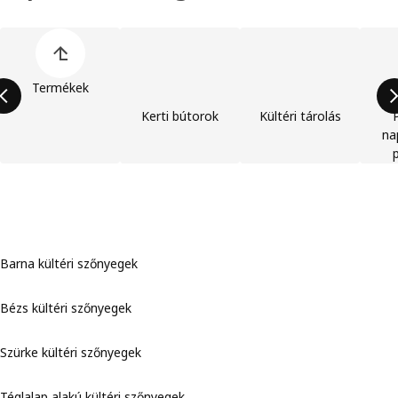
Termékkategóriák listájának kihagyása
Termékek
Kerti bútorok
Kültéri tárolás
na
Barna kültéri szőnyegek
Bézs kültéri szőnyegek
Szürke kültéri szőnyegek
Téglalap alakú kültéri szőnyegek