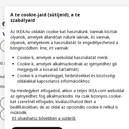
A te cookie-jaid (sütijeid), a te
szabályaid
Az IKEA.hu oldalán cookie-kat használunk. Vannak köztük
olyanok, amelyek állandóan nálunk laknak, és vannak,
olyanok, amelyeknek a használatát te engedélyezheted a
Cookie-beállítások
HU
böngésződben. Íme, itt vannak:
Cookie-k, amelyek a weboldal használatát mérik
Cookie-k, amelyek alkalmazkodnak az igényeidhez (pl.
© Inter IKEA Systems B.V. 1999-2026
megjegyzik a kosarad tartalmát)
Cookie-k a marketinggel, hirdetésekkel és közösségi
Adatvédelmi nyilatkozat
Cookie szabályzat
Együtt a biztonságért
oldalakkal kapcsolatos információkhoz
Visszaélés bejelentés
Digitális akadálymentesítési nyilatkozat
Ha mindegyiket elfogadod, akkor a teljes IKEA.com weboldal
az igényeidhez fog alkalmazkodni. Ha csak bizonyos cookie-
kat szeretnél elfogadni, kiválaszthatod őket a
Elállás a szerződéstől
beállításokban, de az oldal az opcionális cookie-k nélkül is
működik.
Elállás a szerződéstől (szolgáltatások)
Itt olvashatsz bővebben a sütikről.