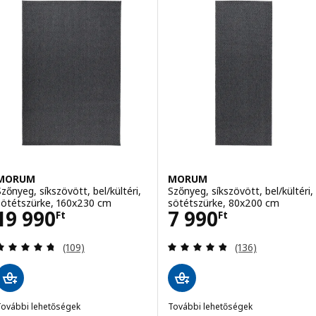
MORUM
MORUM
Szőnyeg, síkszövött, bel/kültéri,
Szőnyeg, síkszövött, bel/kültéri,
sötétszürke, 160x230 cm
sötétszürke, 80x200 cm
Ár 19990Ft
Ár 7990Ft
19 990
7 990
Ft
Ft
Vélemény: 4.7 kívül 5 csillag. Összes vélemény:
Vélemény: 4.8 kí
(109)
(136)
További lehetőségek
További lehetőségek