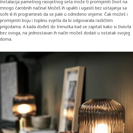
Instalacija pametnog rasvjetnog seta može ti promijeniti život na
mnogo čarobnih načina! Možeš ih upaliti i ugasiti bez ustajanja sa
sofe ili ih programirati da se pale u određeno vrijeme. Čak možeš i
promijeniti boju i toplinu svjetla da bi odgovarala različitim
prigodama. A kada dođeš do trenutka kad se zapitaš kako si živio/la
bez ovoga, na jednostavan ih način možeš dodati u ostatak svojeg
doma.