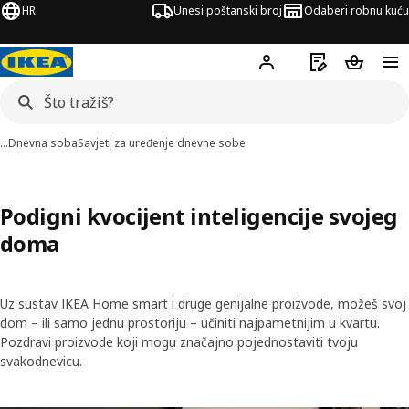
HR
Unesi poštanski broj
Odaberi robnu kuću
Hej!
Prijavi se
Popis za kupov
Košarica
…
Dnevna soba
Savjeti za uređenje dnevne sobe
Podigni kvocijent inteligencije svojeg
doma
Uz sustav IKEA Home smart i druge genijalne proizvode, možeš svoj
dom – ili samo jednu prostoriju – učiniti najpametnijim u kvartu.
Pozdravi proizvode koji mogu značajno pojednostaviti tvoju
svakodnevicu.