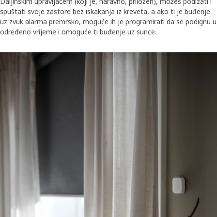
Daljinskim upravljačem (koji je, naravno, priložen), možeš podizati i
spuštati svoje zastore bez iskakanja iz kreveta, a ako ti je buđenje
uz zvuk alarma premrsko, moguće ih je programirati da se podignu u
određeno vrijeme i omoguće ti buđenje uz sunce.