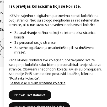
© Inter IKEA Systems B.V 1999-2026
Ti upravljaš kolačićima koji se koriste.
Zaštita privatnosti
Kako koristimo kolačiće (Cookies)
Uvjeti poslovanja
IKEA.hr zajedno s digitalnim partnerima koristi kolačiće na
ovoj stranici. Neki su strogo neophodni za rad internetske
Podaci o tvrtki IKEA Hrvatska
Etično otkrivanje sigurnosnih nedostataka
stranice, ali u nastavku su navedeni neobavezni kolačići:
Digitalna pristupačnost
Za analiziranje načina na koji se internetska stranica
koristi.
Za personalizaciju stranice.
Jednostrani raskid ugovora
Za svrhe oglašavanja (marketinškog ili za društvene
mreže).
Jednostrani raskid ugovora za usluge
Kada klikneš "Prihvati sve kolačiće", postavljamo sve te
kategorije kolačića kako bismo personalizirali tvoje iskustvo
stranice. Obavezni i neophodni kolačići uvijek su omogućeni.
Ako radije želiš samostalno postaviti kolačiće, klikni na
"Postavke kolačića".
Saznaj više o svim vrstama kolačića
Prihvati sve kolačiće
Prihvati samo obavezne kolačiće