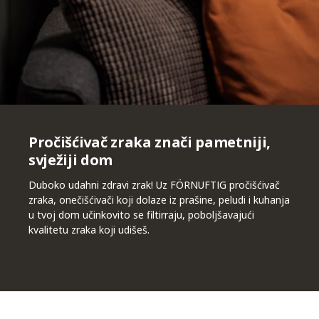
Pročišćivač zraka znači pametniji,
svježiji dom
Duboko udahni zdravi zrak! Uz FÖRNUFTIG pročišćivač
zraka, onečišćivači koji dolaze iz prašine, peludi i kuhanja
u tvoj dom učinkovito se filtirraju, poboljšavajući
kvalitetu zraka koji udišeš.