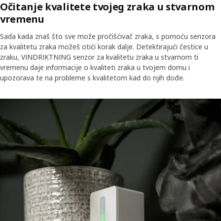
Očitanje kvalitete tvojeg zraka u stvarnom
vremenu
Sada kada znaš što sve može pročišćivač zraka, s pomoću senzora
za kvalitetu zraka možeš otići korak dalje. Detektirajući čestice u
zraku, VINDRIKTNING senzor za kvalitetu zraka u stvarnom ti
vremenu daje informacije o kvaliteti zraka u tvojem domu i
upozorava te na probleme s kvalitetom kad do njih dođe.