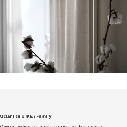
Podnožje
Učlani se u IKEA Family
Oživi svoje ideje uz pomoć posebnih ponuda, inspiracija i