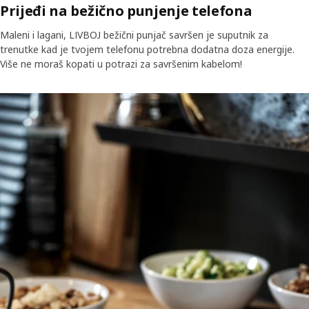
Prijeđi na bežično punjenje telefona
Maleni i lagani, LIVBOJ bežični punjač savršen je suputnik za
trenutke kad je tvojem telefonu potrebna dodatna doza energije.
Više ne moraš kopati u potrazi za savršenim kabelom!