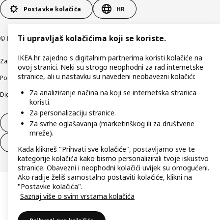
Postavke kolačića
HR
Ti upravljaš kolačićima koji se koriste.
© Inter IKEA Systems B.V 1999-2026
IKEA.hr zajedno s digitalnim partnerima koristi kolačiće na
Zaštita privatnosti
Kako koristimo kolačiće (Cookies)
Uvjeti poslovanja
ovoj stranici. Neki su strogo neophodni za rad internetske
stranice, ali u nastavku su navedeni neobavezni kolačići:
Podaci o tvrtki IKEA Hrvatska
Etično otkrivanje sigurnosnih nedostataka
Za analiziranje načina na koji se internetska stranica
Digitalna pristupačnost
koristi.
Za personalizaciju stranice.
Jednostrani raskid ugovora
Za svrhe oglašavanja (marketinškog ili za društvene
mreže).
Jednostrani raskid ugovora za usluge
Kada klikneš "Prihvati sve kolačiće", postavljamo sve te
kategorije kolačića kako bismo personalizirali tvoje iskustvo
stranice. Obavezni i neophodni kolačići uvijek su omogućeni.
Ako radije želiš samostalno postaviti kolačiće, klikni na
"Postavke kolačića".
Saznaj više o svim vrstama kolačića