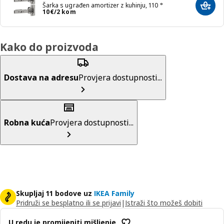
Šarka s ugrađen amortizer z kuhinju, 110 °
Dodaj
Cijena 10€/2 kom
10
€
/2 kom
Kako do proizvoda
Dostava na adresu
Provjera dostupnosti...
Robna kuća
Provjera dostupnosti...
Skupljaj 11 bodove uz
IKEA Family
Pridruži se besplatno ili se prijavi
|
Istraži što možeš dobiti
U redu je promijeniti mišljenje