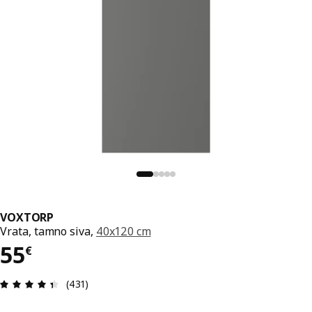
VOXTORP
Vrata, tamno siva,
40x120 cm
Cijena 55€
55
€
Ocjena i recenzija: 4.4 od 5 zvjezdica. Ukupno re
(431)