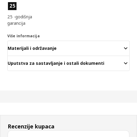
Značajke proizvoda
25
25 -godišnja
garancija
Više informacija
Materijali i održavanje
Uputstva za sastavljanje i ostali dokumenti
Recenzije kupaca