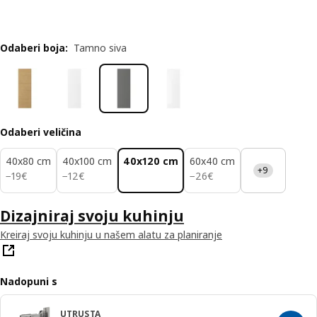
Odaberi boja
:
Tamno siva
Odaberi veličina
40x80 cm
40x100 cm
40x120 cm
60x40 cm
+9
19€
12€
26€
−
19
€
−
12
€
−
26
€
Dizajniraj svoju kuhinju
Kreiraj svoju kuhinju u našem alatu za planiranje
Nadopuni s
UTRUSTA