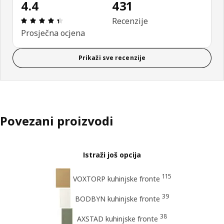
4.4
431
Ocjena i recenzija: 4.4 od 5 zvjezdica. Ukupno rec
Recenzije
Prosječna ocjena
Prikaži sve recenzije
Povezani proizvodi
Istraži još opcija
115
VOXTORP kuhinjske fronte
39
BODBYN kuhinjske fronte
38
AXSTAD kuhinjske fronte