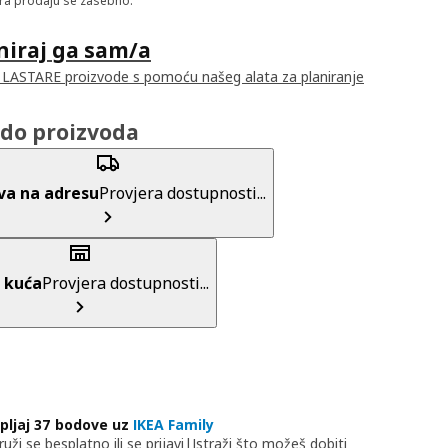
a prodaju se zasebno.
niraj ga sam/a
i LASTARE proizvode s pomoću našeg alata za planiranje
do proizvoda
va na adresu
Provjera dostupnosti...
 kuća
Provjera dostupnosti...
pljaj 37 bodove uz
IKEA Family
ruži se besplatno ili se prijavi
|
Istraži što možeš dobiti