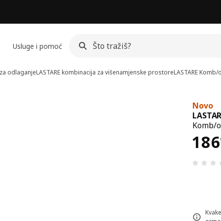
Usluge i pomoć
za odlaganje
LASTARE kombinacija za višenamjenske prostore
LASTARE
Komb/o
Novo
LASTAR
Komb/od
Cij
186
Kvake