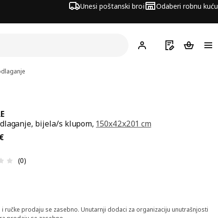
Unesi poštanski broj
Odaberi robnu kuću
Hej!
Prijavi se
Popis za kupov
Košarica
dlaganje
E
laganje, bijela/s klupom,
150x42x201 cm
ena 186€
€
Ocjena i recenzija: 0 od 5 zvjezdica. Ukupno recenzija: 0
(0)
 i ručke prodaju se zasebno. Unutarnji dodaci za organizaciju unutrašnjosti