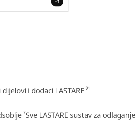
+7
91
i dijelovi i dodaci LASTARE
7
dsoblje
Sve LASTARE sustav za odlaganje