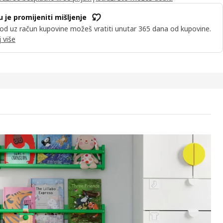
u je promijeniti mišljenje
od uz račun kupovine možeš vratiti unutar 365 dana od kupovine.
 više
RE Komb/odlaganje, bijela/s klupom, 150x42x201 cm