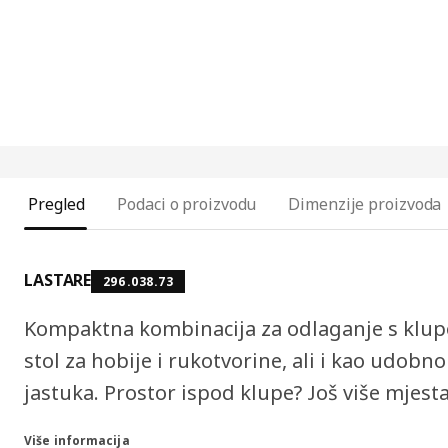
Pregled
Podaci o proizvodu
Dimenzije proizvoda
LASTARE
296.038.73
Kompaktna kombinacija za odlaganje s klupo
stol za hobije i rukotvorine, ali i kao udobn
jastuka. Prostor ispod klupe? Još više mjest
Više informacija