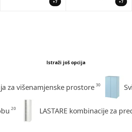
+7
+7
Istraži još opcija
30
ja za višenamjenske prostore
Sv
20
obu
LASTARE kombinacije za pre