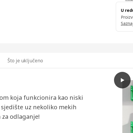
U red
Proizv
Saznaj
Što je uključeno
play
LASTA
m koja funkcionira kao niski
o sjedište uz nekoliko mekih
a za odlaganje!