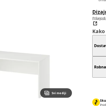
ormar
Dizaj
Prilagod
Kako 
Dosta
Robna
Svi mediji
Sku
Prid