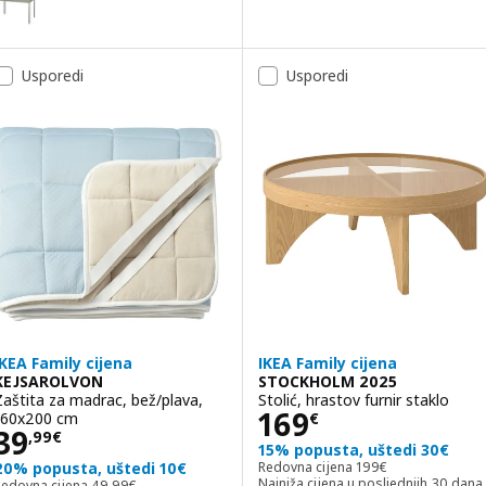
Usporedi
Usporedi
IKEA Family cijena
IKEA Family cijena
KEJSAROLVON
STOCKHOLM 2025
Zaštita za madrac, bež/plava,
Stolić, hrastov furnir staklo
Cijena 169€
169
160x200 cm
€
Cijena 39,99€
39
,
99
€
15% popusta, uštedi 30€
Redovna cijena 199€
20% popusta, uštedi 10€
Redovna cijena
199
€
Redovna cijena 49,99€
Najniža cijena u posljednjih 30 dana
Redovna cijena
49
,
99
€