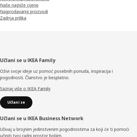
Naše najniže cijene
Najprodavaniji proizvodi
Zadnja prilika
Podnožje
Učlani se u IKEA Family
Oživi svoje ideje uz pomoć posebnih ponuda, inspiracija i
pogodnosti. Članstvo je besplatno.
Saznaj više o IKEA Family
Učlani se
Učlani se u IKEA Business Network
Uživaj u brojnim jedinstvenim pogodnostima za koji će ti pomoći
učiniti tvoj radni prostor boljim.