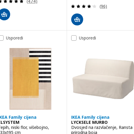
Revizija: 4.8 od 5 zvjezdica. Ukupno recenzija:
(474)
Revizija: 4.2 od 
(96)
Usporedi
Usporedi
IKEA Family cijena
IKEA Family cijena
ELSYSTEM
LYCKSELE MURBO
epih, niski flor, višebojno,
Dvosjed na razvlačenje, Ransta
133x195 cm
prirodna boja