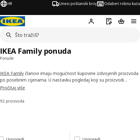
HR
Unesi poštanski broj
Odaberi robnu kuću
Hej!
Prijavi se
Popis za kupov
Košarica
IKEA Family ponuda
Ponude
IKEA Family
članovi imaju mogućnost kupovine izdvojenih proizvoda
po posebnim cijenama. U nastavku pogledaj koji su proizvodi
trenutno na IKEA Family ponudi. Ponuda je dostupna u navedenom
Pročitaj više
razdoblju ili dok traje zaliha. Ponuda također dostupna
IKEA
Business Network
članovima.
92 proizvoda
Sortiraj i filtriraj
Preskoči na rezultate
Popis rezultata
Usporedi
Usporedi