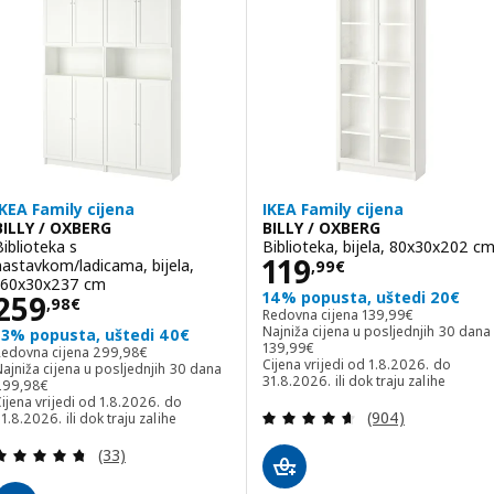
IKEA Family cijena
IKEA Family cijena
BILLY / OXBERG
BILLY / OXBERG
Biblioteka s
Biblioteka, bijela, 80x30x202 c
Cijena 119,99€
119
nastavkom/ladicama, bijela,
,
99
€
160x30x237 cm
Cijena 259,98€
14% popusta, uštedi 20€
259
,
98
€
Redovna cijena 139,
Redovna cijena
139
,
99
€
Najniža cijena u posljednjih 30 dana
13% popusta, uštedi 40€
Najniža cijena u posljednjih 30 dana
139
,
99
€
Redovna cijena 299,98€
Redovna cijena
299
,
98
€
Cijena vrijedi od 1.8.2026. do
ajniža cijena u posljednjih 30 dana
31.8.2026. ili dok traju zalihe
ajniža cijena u posljednjih 30 dana 299,98€
299
,
98
€
ijena vrijedi od 1.8.2026. do
Revizija: 4.6 od 
(904)
1.8.2026. ili dok traju zalihe
Revizija: 4.7 od 5 zvjezdica. Ukupno recenzija:
(33)