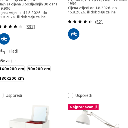
Najniža cijena u posljednjih 30 dana
199
€
ajniža cijena u posljednjih 30 dana
ajniža cijena u posljednjih 30 dana 49,99€
Cijena vrijedi od 1.8.2026. do
49
,
99
€
16.8.2026. ili dok traju zalihe
ijena vrijedi od 1.8.2026. do
1.8.2026. ili dok traju zalihe
Revizija: 4.5 od 
(52)
Revizija: 4 od 5 zvjezdica. Ukupno recenzija:
(337)
Hladi
iše varijanti
KEJSAROLVON
140x200 cm
90x200 cm
180x200 cm
Usporedi
Usporedi
Najprodavaniji