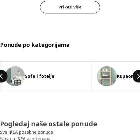
Prikaži više
Ponude po kategorijama
Preskoči popis
Sofe i fotelje
Kupaonski
Pogledaj naše ostale ponude
Sve IKEA posebne ponude
Novo u IKEA asortimanu