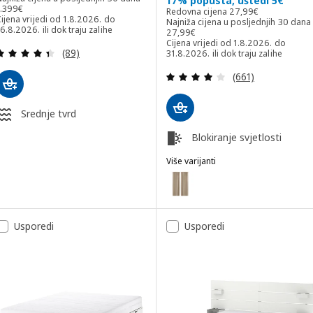
17% popusta, uštedi 5€
ajniža cijena u posljednjih 30 dana 1399€
1.399
€
Redovna cijena 27,9
Redovna cijena
27
,
99
€
ijena vrijedi od 1.8.2026. do
Najniža cijena u posljednjih 30 dana
6.8.2026. ili dok traju zalihe
Najniža cijena u posljednjih 30 dan
27
,
99
€
Cijena vrijedi od 1.8.2026. do
Revizija: 4.4 od 5 zvjezdica. Ukupno recenzija:
(89)
31.8.2026. ili dok traju zalihe
Revizija: 4.1 od 
(661)
Srednje tvrd
Blokiranje svjetlosti
Više varijanti
ROSENMANDEL
Mogućnost: ROSENMANDEL, Zavje
Mogućnost: ROSENMANDEL, Zavj
Usporedi
Usporedi
Mogućnost: ROSENMANDEL, Zavje