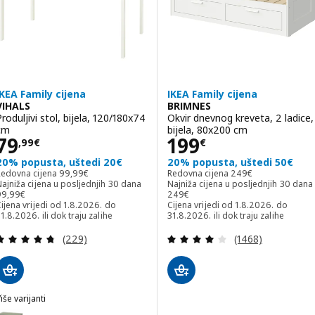
IKEA Family cijena
IKEA Family cijena
VIHALS
BRIMNES
Produljivi stol, bijela, 120/180x74
Okvir dnevnog kreveta, 2 ladice,
cm
bijela, 80x200 cm
Cijena 79,99€
Cijena 199€
79
199
,
99
€
€
20% popusta, uštedi 20€
20% popusta, uštedi 50€
Redovna cijena 99,99€
Redovna cijena 249€
Redovna cijena
99
,
99
€
Redovna cijena
249
€
ajniža cijena u posljednjih 30 dana
Najniža cijena u posljednjih 30 dana
ajniža cijena u posljednjih 30 dana 99,99€
Najniža cijena u posljednjih 30 dan
99
,
99
€
249
€
ijena vrijedi od 1.8.2026. do
Cijena vrijedi od 1.8.2026. do
1.8.2026. ili dok traju zalihe
31.8.2026. ili dok traju zalihe
Revizija: 4.7 od 5 zvjezdica. Ukupno recenzija:
Revizija: 4 od 5 
(229)
(1468)
iše varijanti
IHALS
ogućnost: VIHALS, Produljivi stol, zelena, 120/180x74 cm