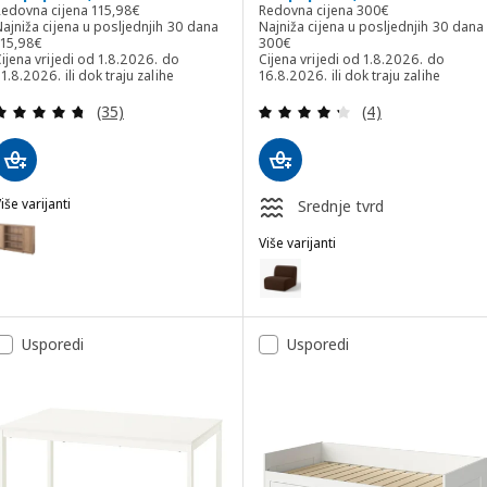
Redovna cijena 115,98€
Redovna cijena 300€
Redovna cijena
115
,
98
€
Redovna cijena
300
€
ajniža cijena u posljednjih 30 dana
Najniža cijena u posljednjih 30 dana
ajniža cijena u posljednjih 30 dana 115,98€
Najniža cijena u posljednjih 30 dana
115
,
98
€
300
€
ijena vrijedi od 1.8.2026. do
Cijena vrijedi od 1.8.2026. do
1.8.2026. ili dok traju zalihe
16.8.2026. ili dok traju zalihe
Revizija: 4.7 od 5 zvjezdica. Ukupno recenzija:
Revizija: 4.3 od 
(35)
(4)
iše varijanti
Srednje tvrd
ILLY / OXBERG
ogućnost: BILLY / OXBERG, Kombinacija/biblioteka s vratima, efekt
Više varijanti
STOCKHOLM 2025
Mogućnost: STOCKHOLM 2025, 
ogućnost: BILLY / OXBERG, Kombinacija/biblioteka s vratima, tamn
Mogućnost: STOCKHOLM 2025, J
ogućnost: BILLY / OXBERG, Kombinacija/biblioteka s vratima, crna 
Usporedi
Usporedi
Mogućnost: STOCKHOLM 2025, 