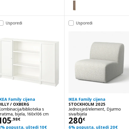
BILLY / OXBERG
Mogućnost: BILLY / OXBERG, Bib
Mogućnost: BILLY / OXBERG, Bib
Usporedi
Usporedi
IKEA Family cijena
IKEA Family cijena
BILLY / OXBERG
STOCKHOLM 2025
Kombinacija/biblioteka s
Jednosjed/element, Djurmo
vratima, bijela, 160x106 cm
siva/bijela
Cijena 105,98€
Cijena 280€
105
280
,
98
€
€
8% popusta, uštedi 10€
6% popusta, uštedi 20€