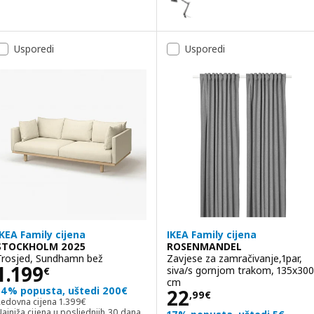
Mogućnost: TERTIAL, Radna lamp
Usporedi
Usporedi
IKEA Family cijena
IKEA Family cijena
STOCKHOLM 2025
ROSENMANDEL
Trosjed, Sundhamn bež
Zavjese za zamračivanje,1par,
Cijena 1199€
1.199
siva/s gornjom trakom, 135x300
€
cm
14% popusta, uštedi 200€
Cijena 22,99€
22
,
99
€
Redovna cijena 1399€
Redovna cijena
1.399
€
ajniža cijena u posljednjih 30 dana