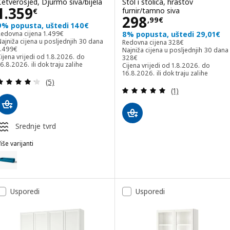
Četverosjed, Djurmo siva/bijela
Stol i stolica, hrastov
Cijena 1359€
1.359
furnir/tamno siva
€
Cijena 298,99€
298
,
99
€
9% popusta, uštedi 140€
Redovna cijena 1499€
Redovna cijena
1.499
€
8% popusta, uštedi 29,01€
Redovna cijena 328€
ajniža cijena u posljednjih 30 dana
Redovna cijena
328
€
ajniža cijena u posljednjih 30 dana 1499€
1.499
€
Najniža cijena u posljednjih 30 dana
Najniža cijena u posljednjih 30 dana
ijena vrijedi od 1.8.2026. do
328
€
6.8.2026. ili dok traju zalihe
Cijena vrijedi od 1.8.2026. do
16.8.2026. ili dok traju zalihe
Revizija: 4.2 od 5 zvjezdica. Ukupno recenzija:
(5)
Revizija: 5 od 5 
(1)
Srednje tvrd
iše varijanti
STOCKHOLM 2025
Mogućnost: STOCKHOLM 2025, Četverosjed, Alhamn tamno tirkizna
Mogućnost: STOCKHOLM 2025, Četverosjed, Alhamn tamno smeđa
Usporedi
Usporedi
Mogućnost: STOCKHOLM 2025, Četverosjed, Alhamn bež