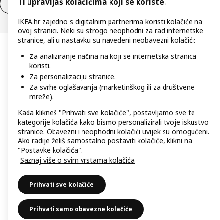
Ti upravljaš kolačićima koji se koriste.
Jednostrani raskid ugovora za usluge
IKEA.hr zajedno s digitalnim partnerima koristi kolačiće na
ovoj stranici. Neki su strogo neophodni za rad internetske
stranice, ali u nastavku su navedeni neobavezni kolačići:
Za analiziranje načina na koji se internetska stranica
koristi.
Za personalizaciju stranice.
Za svrhe oglašavanja (marketinškog ili za društvene
mreže).
Kada klikneš "Prihvati sve kolačiće", postavljamo sve te
kategorije kolačića kako bismo personalizirali tvoje iskustvo
stranice. Obavezni i neophodni kolačići uvijek su omogućeni.
Ako radije želiš samostalno postaviti kolačiće, klikni na
"Postavke kolačića".
Saznaj više o svim vrstama kolačića
Prihvati sve kolačiće
Prihvati samo obavezne kolačiće