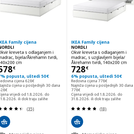
IKEA Family cijena
IKEA Family cijena
NORDLI
NORDLI
Okvir kreveta s odlaganjem i
Okvir kreveta s odlaganjem i
madrac, bijela/Åkrehamn tvrdi,
madrac, s uzglavljem bijela/
140x200 cm
Åkrehamn tvrdi, 140x200 cm
Cijena 578€
Cijena 728€
578
728
€
€
7% popusta, uštedi 50€
6% popusta, uštedi 50€
Redovna cijena 628€
Redovna cijena 778€
Redovna cijena
628
€
Redovna cijena
778
€
ajniža cijena u posljednjih 30 dana
Najniža cijena u posljednjih 30 dana
ajniža cijena u posljednjih 30 dana 628€
Najniža cijena u posljednjih 30 dan
628
€
778
€
ijena vrijedi od 1.8.2026. do
Cijena vrijedi od 1.8.2026. do
1.8.2026. ili dok traju zalihe
31.8.2026. ili dok traju zalihe
Revizija: 4.4 od 5 zvjezdica. Ukupno recenzija:
Revizija: 4.8 od 
(35)
(18)