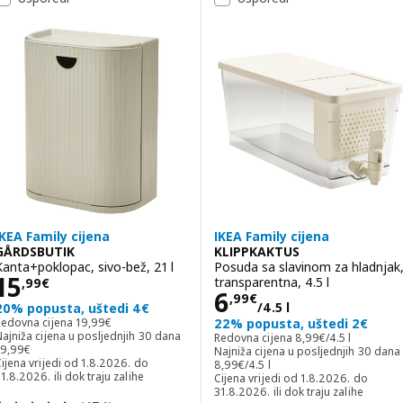
IKEA Family cijena
IKEA Family cijena
GÅRDSBUTIK
KLIPPKAKTUS
Kanta+poklopac, sivo-bež, 21 l
Posuda sa slavinom za hladnjak
Cijena 15,99€
15
transparentna, 4.5 l
,
99
€
Cijena 6,99€/4.5
6
,
99
€
/4.5 l
20% popusta, uštedi 4€
Redovna cijena 19,99€
Redovna cijena
19
,
99
€
22% popusta, uštedi 2€
Redovna cijena 8,99€
ajniža cijena u posljednjih 30 dana
Redovna cijena
8
,
99
€
/4.5 l
ajniža cijena u posljednjih 30 dana 19,99€
19
,
99
€
Najniža cijena u posljednjih 30 dana
Najniža cijena u posljednjih 30 dana 
ijena vrijedi od 1.8.2026. do
8
,
99
€
/4.5 l
1.8.2026. ili dok traju zalihe
Cijena vrijedi od 1.8.2026. do
31.8.2026. ili dok traju zalihe