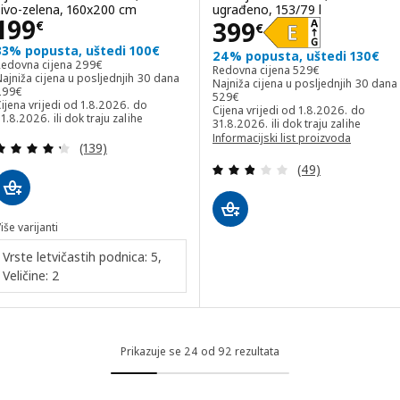
sivo-zelena, 160x200 cm
ugrađeno, 153/79 l
Cijena 199€
199
Cijena 399€
399
€
€
33% popusta, uštedi 100€
24% popusta, uštedi 130€
Redovna cijena 299€
Redovna cijena
299
€
Redovna cijena 529€
Redovna cijena
529
€
ajniža cijena u posljednjih 30 dana
Najniža cijena u posljednjih 30 dana
ajniža cijena u posljednjih 30 dana 299€
299
€
Najniža cijena u posljednjih 30 dana
529
€
ijena vrijedi od 1.8.2026. do
Cijena vrijedi od 1.8.2026. do
1.8.2026. ili dok traju zalihe
31.8.2026. ili dok traju zalihe
Informacijski list proizvoda
Revizija: 4.3 od 5 zvjezdica. Ukupno recenzija:
(139)
(otvara se u novom prozoru)
Revizija: 2.8 od 
(49)
iše varijanti
Vrste letvičastih podnica: 5,
Veličine: 2
Prikazuje se 24 od 92 rezultata