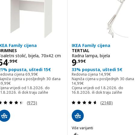
IKEA Family cijena
IKEA Family cijena
BRIMNES
TERTIAL
Toaletni stolić, bijela, 70x42 cm
Radna lampa, bijela
Cijena 54,99€
Cijena 9,99€
54
9
,
99
€
,
99
€
21% popusta, uštedi 15€
33% popusta, uštedi 5€
Redovna cijena 69,99€
Redovna cijena 14,9
Redovna cijena
69
,
99
€
Redovna cijena
14
,
99
€
ajniža cijena u posljednjih 30 dana
Najniža cijena u posljednjih 30 dana
ajniža cijena u posljednjih 30 dana 69,99€
Najniža cijena u posljednjih 30 dana
69
,
99
€
14
,
99
€
ijena vrijedi od 1.8.2026. do
Cijena vrijedi od 1.8.2026. do
1.8.2026. ili dok traju zalihe
16.8.2026. ili dok traju zalihe
Revizija: 4.4 od 5 zvjezdica. Ukupno recenzija:
Revizija: 4.6 od 
(975)
(2148)
Više varijanti
TERTIAL
Mogućnost: TERTIAL, Radna lam