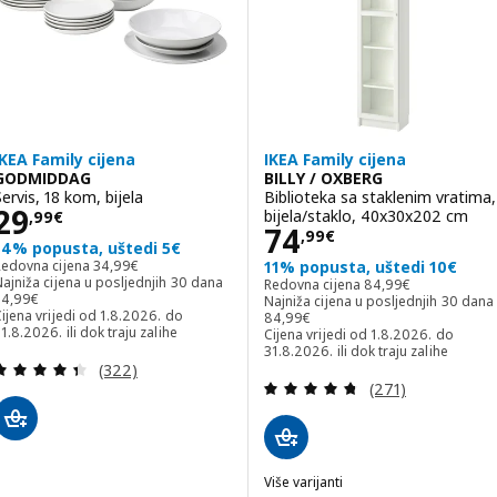
IKEA Family cijena
IKEA Family cijena
GODMIDDAG
BILLY / OXBERG
Servis, 18 kom, bijela
Biblioteka sa staklenim vratima,
Cijena 29,99€
29
bijela/staklo, 40x30x202 cm
,
99
€
Cijena 74,99€
74
,
99
€
14% popusta, uštedi 5€
Redovna cijena 34,99€
Redovna cijena
34
,
99
€
11% popusta, uštedi 10€
Redovna cijena 84,9
ajniža cijena u posljednjih 30 dana
Redovna cijena
84
,
99
€
ajniža cijena u posljednjih 30 dana 34,99€
34
,
99
€
Najniža cijena u posljednjih 30 dana
Najniža cijena u posljednjih 30 dan
ijena vrijedi od 1.8.2026. do
84
,
99
€
1.8.2026. ili dok traju zalihe
Cijena vrijedi od 1.8.2026. do
31.8.2026. ili dok traju zalihe
Revizija: 4.4 od 5 zvjezdica. Ukupno recenzija:
(322)
Revizija: 4.7 od 
(271)
Više varijanti