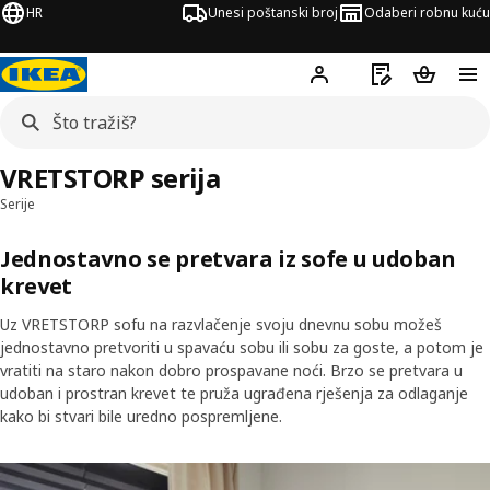
HR
Unesi poštanski broj
Odaberi robnu kuću
Hej!
Prijavi se
Popis za kupov
Košarica
VRETSTORP serija
Serije
Jednostavno se pretvara iz sofe u udoban
krevet
Uz VRETSTORP sofu na razvlačenje svoju dnevnu sobu možeš
jednostavno pretvoriti u spavaću sobu ili sobu za goste, a potom je
vratiti na staro nakon dobro prospavane noći. Brzo se pretvara u
udoban i prostran krevet te pruža ugrađena rješenja za odlaganje
kako bi stvari bile uredno pospremljene.