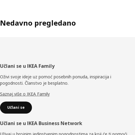
Nedavno pregledano
Podnožje
Učlani se u IKEA Family
Oživi svoje ideje uz pomoć posebnih ponuda, inspiracija i
pogodnosti. Članstvo je besplatno.
Saznaj više o IKEA Family
Učlani se
Učlani se u IKEA Business Network
Uživaj u brojnim jedinstvenim pogodnostima za koji će ti pomoći