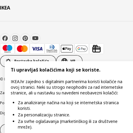
IKEA
Postavke kolačića
HR
Ti upravljaš kolačićima koji se koriste.
© Inter IKEA Systems B.V 1999-2026
IKEA.hr zajedno s digitalnim partnerima koristi kolačiće na
ovoj stranici. Neki su strogo neophodni za rad internetske
stranice, ali u nastavku su navedeni neobavezni kolačići:
Zaštita privatnosti
Kako koristimo kolačiće (Cookies)
Uvjeti poslovanja
Za analiziranje načina na koji se internetska stranica
Podaci o tvrtki IKEA Hrvatska
Etično otkrivanje sigurnosnih nedostataka
koristi.
Digitalna pristupačnost
Za personalizaciju stranice.
Za svrhe oglašavanja (marketinškog ili za društvene
mreže).
Jednostrani raskid ugovora