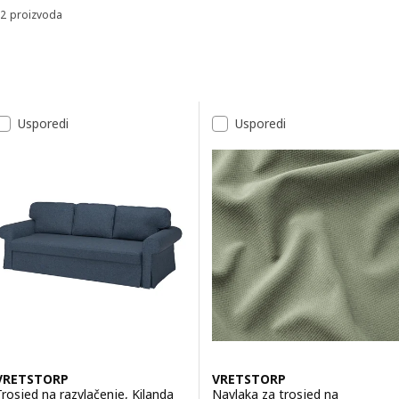
2 proizvoda
Sortiraj i filtriraj
Preskoči na rezultate
Popis rezultata
Usporedi
Usporedi
VRETSTORP
VRETSTORP
Trosjed na razvlačenje, Kilanda
Navlaka za trosjed na