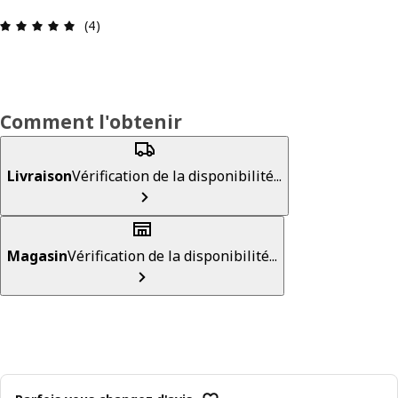
Avis: 5 sur 5 étoiles Nombre total d'avis: 4
(4)
Comment l'obtenir
Livraison
Vérification de la disponibilité...
Magasin
Vérification de la disponibilité...