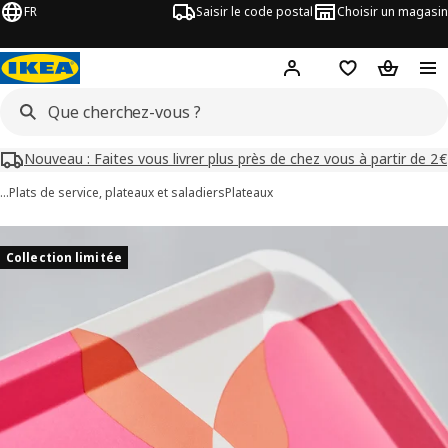
FR
Saisir le code postal
Choisir un magasin
Mon compte
Favoris
Panier
Nouveau : Faites vous livrer plus près de chez vous à partir de 2€
…
Plats de service, plateaux et saladiers
Plateaux
images de TOFSAND
les images
Collection limitée