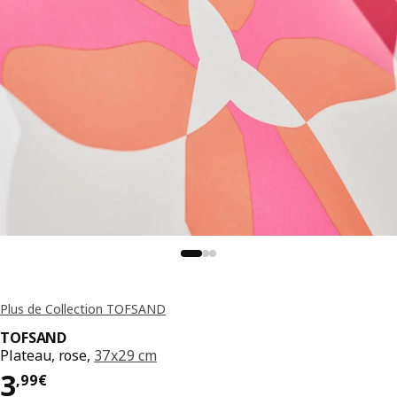
Plus de Collection TOFSAND
TOFSAND
Plateau, rose,
37x29 cm
Prix 3,99€
3
,
99
€