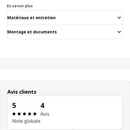
En savoir plus
Matériaux et entretien
Montage et documents
Avis clients
5
4
Avis: 5 sur 5 étoiles Nombre total d'avis: 4
Avis
Note globale