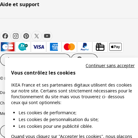
Aide et support
Paramètres des cookies
FR
Continuer sans accepter
Vous contrôlez les cookies
© Inter IKEA Systems B.V 1999-2026
IKEA France et ses partenaires digitaux utilisent des cookies
sur notre site. Certains sont strictement nécessaires pour le
Documents juridiques et informations légales
fonctionnement du site mais vous trouverez ci- dessous
ceux qui sont optionnels:
Charte de protection des données
Politique relative aux cookies
Les cookies de performance;
Mentions légales
Alertes fraude
Rappel produit
Accessibilité : non conforme
Les cookies de personnalisation du site;
Les cookies pour une publicité ciblée.
Formulaire de rétractation – produits
Quand vous cliquez sur "Accepter les cookies", nous plaçons