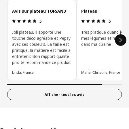
Ignorer les avis clients
Avis sur plateau TOFSAND
Plateau
Avis: 5 sur 5 étoiles
Avis: 5 sur 5
5
5
Joli plateau, il apporte une
Très pratique quand j’épl
touche déco agréable et Pepsy
mes légumes et met du 
avec ses couleurs. La taille est
dans ma cuisine
pratique, la matière est facile à
entretenir. Bon rapport qualité
prix. Je recommande ce produit
Linda, France
Marie -Christine, France
Afficher tous les avis