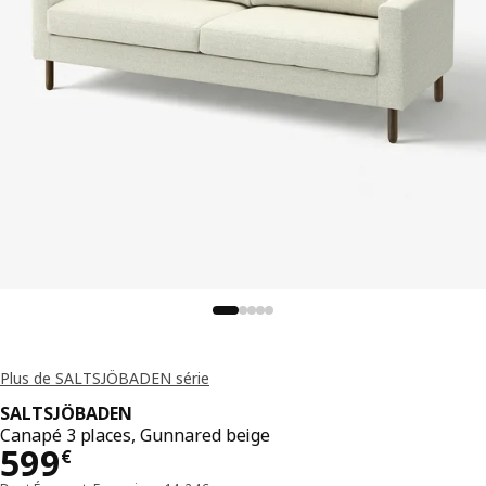
Plus de SALTSJÖBADEN série
SALTSJÖBADEN
Canapé 3 places, Gunnared beige
Prix 599€
599
€