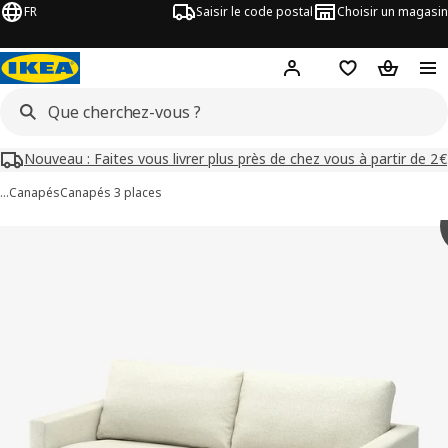
FR
Saisir le code postal
Choisir un magasin
Mon compte
Favoris
Panier
Nouveau : Faites vous livrer plus près de chez vous à partir de 2€
…
Canapés
Canapés 3 places
images de SALTSJÖBADEN
les images