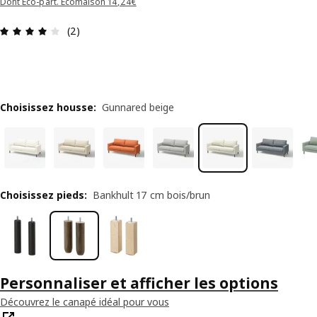
Dont Éco-part. Ecomaison 14,24€
Avis: 4 sur 5 étoiles Nombre total d'avis: 2
(2)
Choisissez housse
:
Gunnared beige
Choisissez pieds
:
Bankhult 17 cm bois/brun
Personnaliser et afficher les options
Découvrez le canapé idéal pour vous