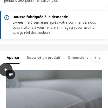
pendant 365 jours*.
En savoir plus
Housse fabriquée à la demande
Livrées 4 à 5 semaines après votre commande, nous
vous invitons à vous rendre en magasin pour avoir un
aperçu réel des couleurs.
Aperçu
Description produit
Dimensions
Ce qui 
play
SALTSJÖBADEN Canapé 3 places, Gunnared beige
La vidéo présente un canapé 3 places de la marque SALTSJÖBADE