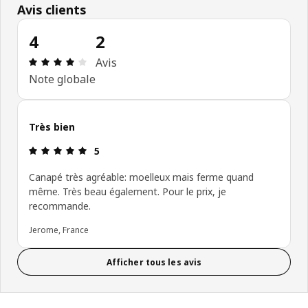
Avis clients
4
2
Avis: 4 sur 5 étoiles Nombre total d'avis: 2
Avis
Note globale
Très bien
Avis: 5 sur 5 étoiles
5
Canapé très agréable: moelleux mais ferme quand
même. Très beau également. Pour le prix, je
recommande.
Jerome, France
Afficher tous les avis