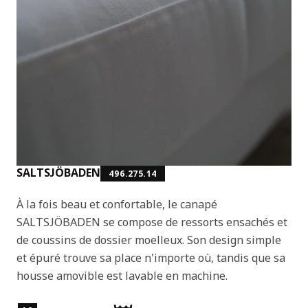
SALTSJÖBADEN
496.275.14
À la fois beau et confortable, le canapé
SALTSJÖBADEN se compose de ressorts ensachés et
de coussins de dossier moelleux. Son design simple
et épuré trouve sa place n'importe où, tandis que sa
housse amovible est lavable en machine.
Caractéristiques du produit