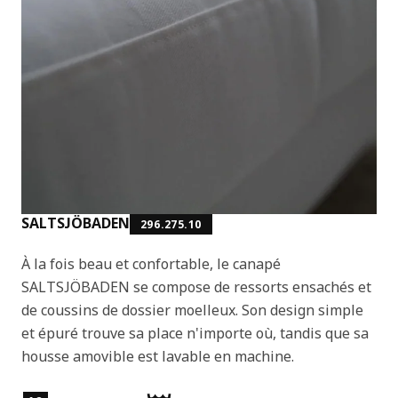
SALTSJÖBADEN
296.275.10
À la fois beau et confortable, le canapé
SALTSJÖBADEN se compose de ressorts ensachés et
de coussins de dossier moelleux. Son design simple
et épuré trouve sa place n'importe où, tandis que sa
housse amovible est lavable en machine.
Caractéristiques du produit