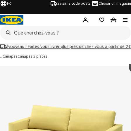
FR
Saisir le code postal
Choisir un magasin
Mon compte
Favoris
Panier
Nouveau : Faites vous livrer plus près de chez vous à partir de 2€
…
Canapés
Canapés 3 places
images de SALTSJÖBADEN
les images