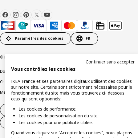
Paramètres des cookies
FR
© Inter IKEA Systems B.V 1999-2026
Continuer sans accepter
Vous contrôlez les cookies
Documents juridiques et informations légales
IKEA France et ses partenaires digitaux utilisent des cookies
Charte de protection des données
Politique relative aux cookies
sur notre site. Certains sont strictement nécessaires pour le
Mentions légales
Alertes fraude
Rappel produit
Accessibilité : non conforme
fonctionnement du site mais vous trouverez ci- dessous
ceux qui sont optionnels:
Les cookies de performance;
Formulaire de rétractation – produits
Les cookies de personnalisation du site;
Les cookies pour une publicité ciblée.
Formulaire de rétractation – services
Quand vous cliquez sur "Accepter les cookies", nous plaçons