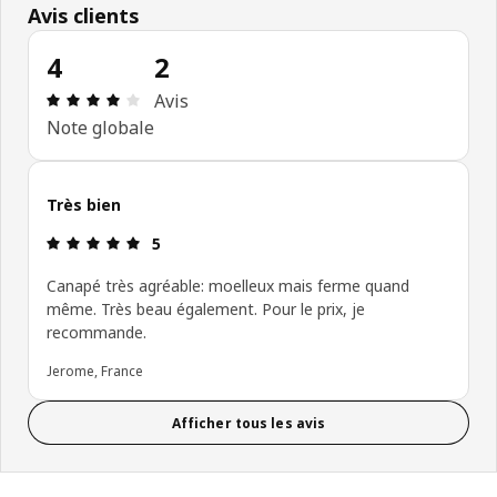
Avis clients
4
2
Avis: 4 sur 5 étoiles Nombre total d'avis: 2
Avis
Note globale
Très bien
Avis: 5 sur 5 étoiles
5
Canapé très agréable: moelleux mais ferme quand
même. Très beau également. Pour le prix, je
recommande.
Jerome, France
Afficher tous les avis