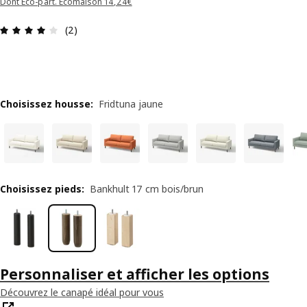
Dont Éco-part. Ecomaison 14,24€
Avis: 4 sur 5 étoiles Nombre total d'avis: 2
(2)
Choisissez housse
:
Fridtuna jaune
Choisissez pieds
:
Bankhult 17 cm bois/brun
Personnaliser et afficher les options
Découvrez le canapé idéal pour vous