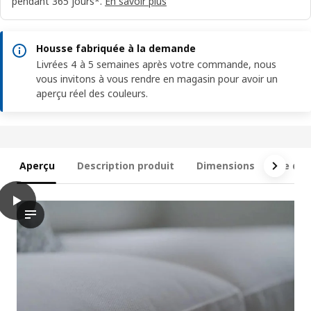
pendant 365 jours*.
En savoir plus
Housse fabriquée à la demande
Livrées 4 à 5 semaines après votre commande, nous
vous invitons à vous rendre en magasin pour avoir un
aperçu réel des couleurs.
Aperçu
Description produit
Dimensions
Ce qui 
play
SALTSJÖBADEN Canapé 3 places, Fridtuna jaune
La vidéo présente une démonstration de l’inclinaison et de l’