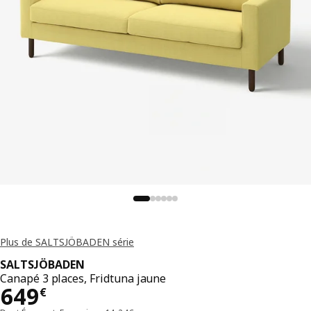
Plus de SALTSJÖBADEN série
SALTSJÖBADEN
Canapé 3 places, Fridtuna jaune
Prix 649€
649
€