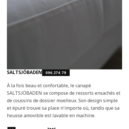
SALTSJÖBADEN
096.274.79
À la fois beau et confortable, le canapé
SALTSJÖBADEN se compose de ressorts ensachés et
de coussins de dossier moelleux. Son design simple
et épuré trouve sa place n'importe où, tandis que sa
housse amovible est lavable en machine.
Caractéristiques du produit