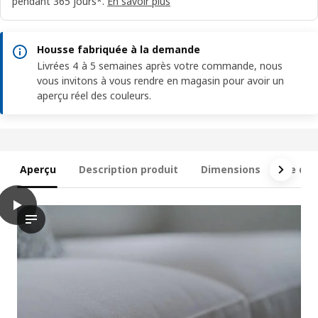
pendant 365 jours*.
En savoir plus
Housse fabriquée à la demande
Livrées 4 à 5 semaines après votre commande, nous
vous invitons à vous rendre en magasin pour avoir un
aperçu réel des couleurs.
Aperçu
Description produit
Dimensions
Ce qui 
play
SALTSJÖBADEN Canapé 2 places, Gunnared vert clair
La vidéo propose une démonstration ou un guide visuel présenta