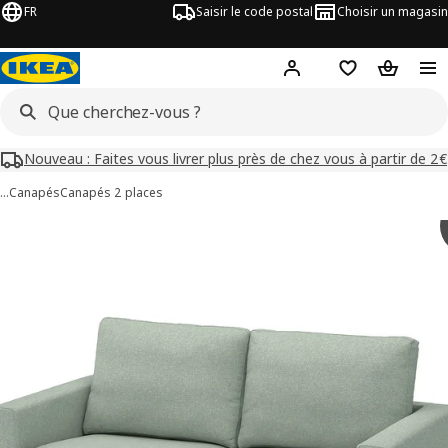
FR
Saisir le code postal
Choisir un magasin
Mon compte
Favoris
Panier
Nouveau : Faites vous livrer plus près de chez vous à partir de 2€
…
Canapés
Canapés 2 places
images de SALTSJÖBADEN
les images