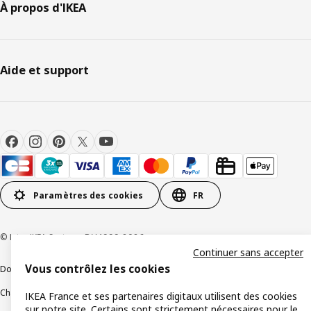
À propos d'IKEA
Aide et support
Paramètres des cookies
FR
© Inter IKEA Systems B.V 1999-2026
Continuer sans accepter
Vous contrôlez les cookies
Documents juridiques et informations légales
Charte de protection des données
Politique relative aux cookies
IKEA France et ses partenaires digitaux utilisent des cookies
sur notre site. Certains sont strictement nécessaires pour le