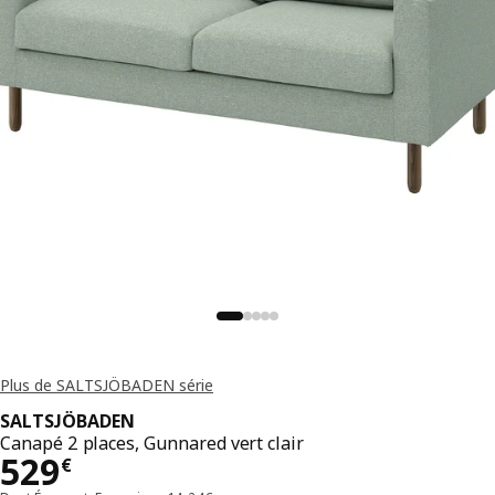
Plus de SALTSJÖBADEN série
SALTSJÖBADEN
Canapé 2 places, Gunnared vert clair
Prix 529€
529
€