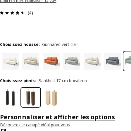
Dont Éco-part. Ecomaison 14,24€
Avis: 4.5 sur 5 étoiles Nombre total d'avis: 4
(4)
Choisissez housse
:
Gunnared vert clair
Choisissez pieds
:
Bankhult 17 cm bois/brun
Personnaliser et afficher les options
Découvrez le canapé idéal pour vous