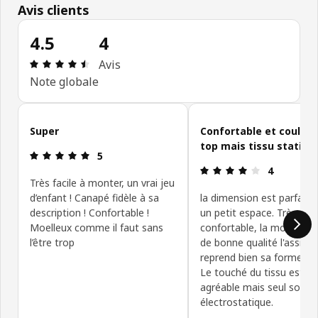
Avis clients
4.5
4
Avis: 4.5 sur 5 étoiles Nombre total d'avis: 4
Avis
Note globale
Ignorer les avis clients
Super
Confortable et couleur
top mais tissu statiqu
Avis: 5 sur 5 étoiles
5
Avis: 4 sur 5
4
Très facile à monter, un vrai jeu
d’enfant ! Canapé fidèle à sa
la dimension est parfaite
description ! Confortable !
un petit espace. Très
Moelleux comme il faut sans
confortable, la mousse 
l’être trop
de bonne qualité l'assise
reprend bien sa forme init
Le touché du tissu est d
agréable mais seul souci i
électrostatique.