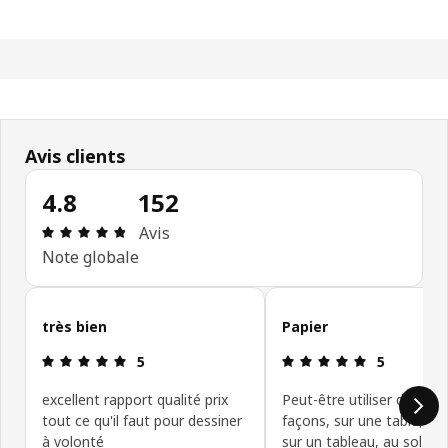
Avis clients
4.8
152
Avis: 4.8 sur 5 étoiles Nombre total d'avis: 152
Avis
Note globale
Ignorer les avis clients
très bien
Papier
Avis: 5 sur 5 étoiles
Avis: 5 sur 5
5
5
excellent rapport qualité prix
Peut-être utiliser de plus
tout ce qu'il faut pour dessiner
façons, sur une table, au
à volonté
sur un tableau, au sol...