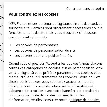
© Inter IKEA Systems B.V 1999-2026
Continuer sans accepter
Vous contrôlez les cookies
Documents juridiques et informations légales
IKEA France et ses partenaires digitaux utilisent des cookies
Charte de protection des données
Politique relative aux cookies
sur notre site. Certains sont strictement nécessaires pour le
fonctionnement du site mais vous trouverez ci- dessous
Mentions légales
Alertes fraude
Rappel produit
Accessibilité : non conforme
ceux qui sont optionnels:
Les cookies de performance;
Formulaire de rétractation – produits
Les cookies de personnalisation du site;
Les cookies pour une publicité ciblée.
Formulaire de rétractation – services
Quand vous cliquez sur "Accepter les cookies", nous plaçons
toutes ces catégories de cookies afin de personnaliser votre
visite en ligne. Si vous préférez paramétrer les cookies vous–
même, cliquez sur "Paramètres des cookies". Vous pouvez
choisir quels cookies vous souhaitez activer ou non et
décider à tout moment de retirer votre consentement.
L’absence d’interaction avec notre bannière est considérée
comme un refus de dépôt des cookies. Pour plus
d’information, veuillez consulter notre
politique de cookies
.