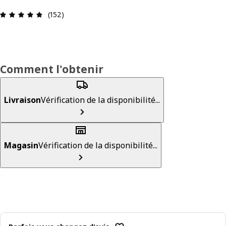
Avis: 4.8 sur 5 étoiles Nombre total d'avis: 152
(152)
Comment l'obtenir
Livraison
Vérification de la disponibilité...
Magasin
Vérification de la disponibilité...