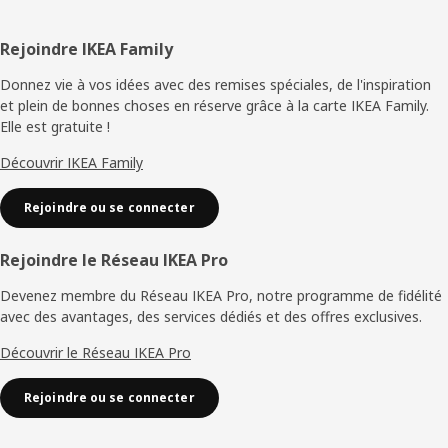
besoins. »
Pied
Rejoindre IKEA Family
Des produits faciles à utiliser
de
Donnez vie à vos idées avec des remises spéciales, de l'inspiration
La série MÅLA existe depuis longtemps, mais elle continue de
et plein de bonnes choses en réserve grâce à la carte IKEA Family.
s'agrandir et d'évoluer à mesure que nous identifions de
page
Elle est gratuite !
nouveaux besoins et que nous trouvons de nouvelles idées. Tous
les produits doivent être faciles à attraper et à utiliser dès que
Découvrir IKEA Family
l'inspiration surgit. « Il ne faut pas nécessairement qu'un parent
soit à proximité pour que l'enfant commence à peindre ou à
Rejoindre ou se connecter
dessiner. Être capable de faire les choses seul est une part
importante de son développement. Les enfants grandissent en
faisant. »
Rejoindre le Réseau IKEA Pro
Devenez membre du Réseau IKEA Pro, notre programme de fidélité
avec des avantages, des services dédiés et des offres exclusives.
Découvrir le Réseau IKEA Pro
Rejoindre ou se connecter