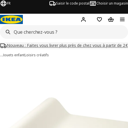
FR
Saisir le code postal
Choisir un magasin
Mon compte
Favoris
Panier
Nouveau : Faites vous livrer plus près de chez vous à partir de 2€
…
Jouets enfant
Loisirs créatifs
images de MÅLA
les images