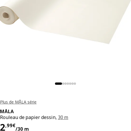
Plus de MÅLA série
MÅLA
Rouleau de papier dessin,
30 m
Prix 2,99€/30 m
2
,
99
€
/30 m