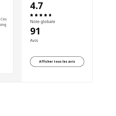
4.7
Avis: 4.7 sur 5 étoiles Nombre total d'
 Ces
Note globale
sing
91
Avis
Afficher tous les avis