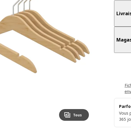
Livrai
Magas
Fic
en
Parfo
Vous p
Tous
365 jo