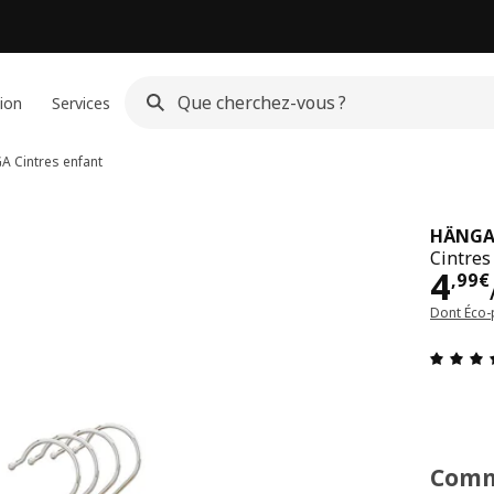
ion
Services
GA
Cintres enfant
HÄNG
Cintres
Pri
4
,
99
€
Dont Éco-
Comm