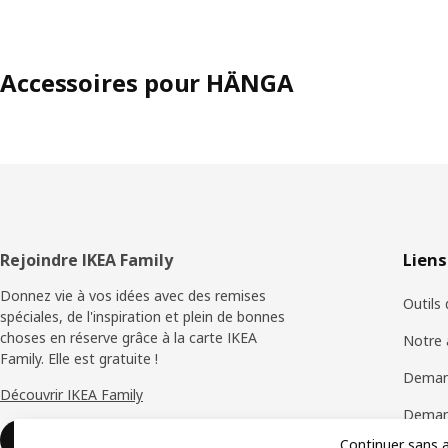
Accessoires pour HÄNGA
Pied
Rejoindre IKEA Family
Liens
de
Donnez vie à vos idées avec des remises
Outils
spéciales, de l'inspiration et plein de bonnes
page
choses en réserve grâce à la carte IKEA
Notre 
Family. Elle est gratuite !
Deman
Découvrir IKEA Family
Demand
Rejoindre ou se connecter
Continuer sans 