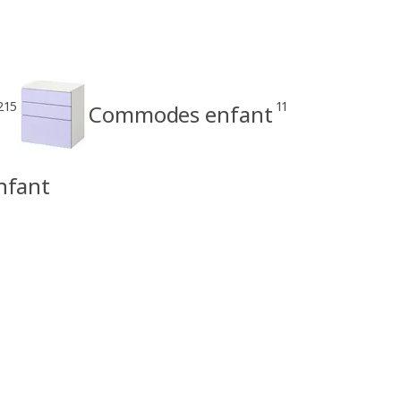
215
11
Commodes enfant
nfant