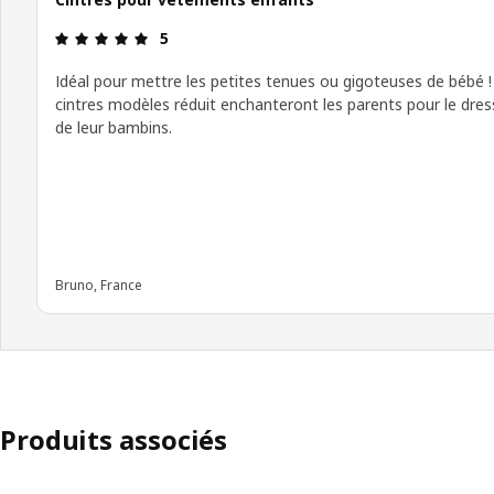
Avis: 5 sur 5 étoiles
5
Idéal pour mettre les petites tenues ou gigoteuses de bébé !
cintres modèles réduit enchanteront les parents pour le dres
de leur bambins.
Bruno, France
Produits associés