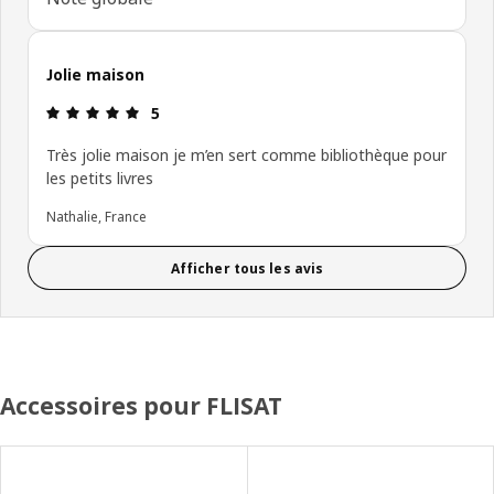
Jolie maison
Avis: 5 sur 5 étoiles
5
Très jolie maison je m’en sert comme bibliothèque pour
les petits livres
Nathalie, France
Afficher tous les avis
Accessoires pour FLISAT