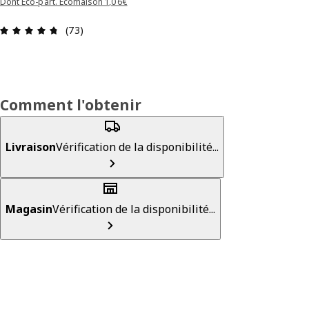
Dont Éco-part. Ecomaison 1,06€
Avis: 4.7 sur 5 étoiles Nombre total d'avis: 73
(73)
Comment l'obtenir
Livraison
Vérification de la disponibilité...
Magasin
Vérification de la disponibilité...