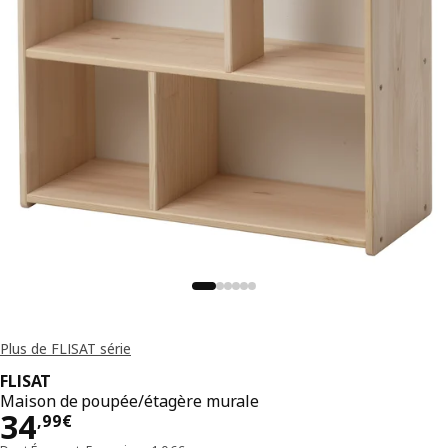
Plus de FLISAT série
FLISAT
Maison de poupée/étagère murale
Prix 34,99€
34
,
99
€