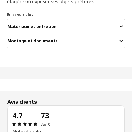
étagère où exposer ses objets préférés.
En savoir plus
Matériaux et entretien
Montage et documents
Avis clients
4.7
73
Avis: 4.7 sur 5 étoiles Nombre total d'avis: 73
Avis
Note globale