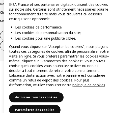
Documents juridiques et informations légales
IKEA France et ses partenaires digitaux utilisent des cookies
sur notre site. Certains sont strictement nécessaires pour le
Charte de protection des données
Politique relative aux cookies
fonctionnement du site mais vous trouverez ci- dessous
ceux qui sont optionnels:
Mentions légales
Alertes fraude
Rappel produit
Accessibilité : non conforme
Les cookies de performance;
Les cookies de personnalisation du site;
Formulaire de rétractation – produits
Les cookies pour une publicité ciblée.
Formulaire de rétractation – services
Quand vous cliquez sur "Accepter les cookies", nous plaçons
toutes ces catégories de cookies afin de personnaliser votre
visite en ligne. Si vous préférez paramétrer les cookies vous–
même, cliquez sur "Paramètres des cookies". Vous pouvez
choisir quels cookies vous souhaitez activer ou non et
décider à tout moment de retirer votre consentement.
L’absence d’interaction avec notre bannière est considérée
comme un refus de dépôt des cookies. Pour plus
d’information, veuillez consulter notre
politique de cookies
.
Autoriser tous les cookies
Paramètres des cookies