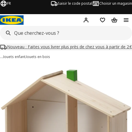
FR
Saisir le code postal
Choisir un magasin
Mon compte
Favoris
Panier
Nouveau : Faites vous livrer plus près de chez vous à partir de 2€
…
Jouets enfant
Jouets en bois
images de FLISAT
les images