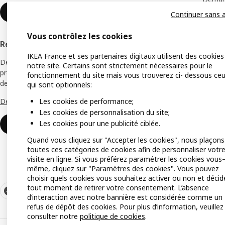
Rejoindre ou se connecter
Continuer sans 
Carte 
Vous contrôlez les cookies
Objets
Rejoindre le Réseau IKEA Pro
IKEA France et ses partenaires digitaux utilisent des cookies
Devenez membre du Réseau IKEA Pro, notre
notre site. Certains sont strictement nécessaires pour le
programme de fidélité avec des avantages,
fonctionnement du site mais vous trouverez ci- dessous ce
des services dédiés et des offres exclusives.
qui sont optionnels:
Découvrir le Réseau IKEA Pro
Les cookies de performance;
Les cookies de personnalisation du site;
Les cookies pour une publicité ciblée.
Rejoindre ou se connecter
Quand vous cliquez sur "Accepter les cookies", nous plaçons
toutes ces catégories de cookies afin de personnaliser votr
visite en ligne. Si vous préférez paramétrer les cookies vous
même, cliquez sur "Paramètres des cookies". Vous pouvez
choisir quels cookies vous souhaitez activer ou non et décid
tout moment de retirer votre consentement. L’absence
d’interaction avec notre bannière est considérée comme un
refus de dépôt des cookies. Pour plus d’information, veuillez
consulter notre
politique de cookies
.