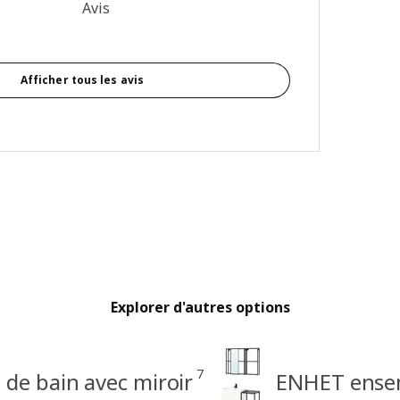
ur 5 étoiles Nombre total d'avis: 1
Avis
Afficher tous les avis
Explorer d'autres options
7
 de bain avec miroir
ENHET ensem