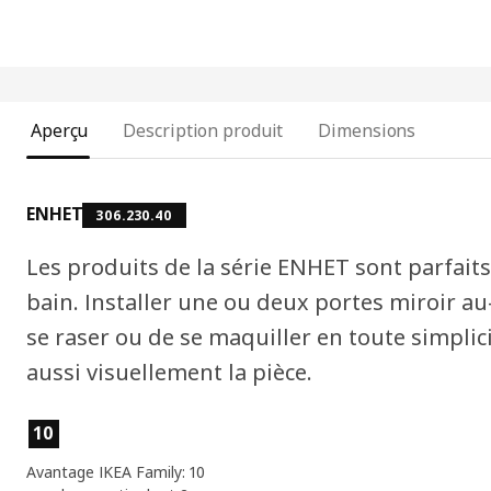
Aperçu
Description produit
Dimensions
ENHET
306.230.40
Les produits de la série ENHET sont parfaits 
bain. Installer une ou deux portes miroir a
se raser ou de se maquiller en toute simplici
aussi visuellement la pièce.
Caractéristiques du produit
10
Avantage IKEA Family: 10