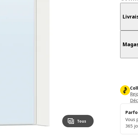
Livrai
Magas
Col
Rej
Déc
Parfo
Vous p
Tous
365 jo