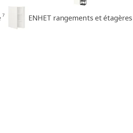
7
e
ENHET rangements et étagères s