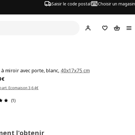
Saisir le code postal
Choisir un magasin
Mon compte
Favoris
Panier
à miroir avec porte, blanc,
40x17x75 cm
x 69,99€
9
€
part. Ecomaison 3,64€
Avis: 5 sur 5 étoiles Nombre total d'avis: 1
(1)
ent l'obtenir