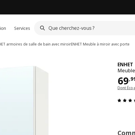
ion
Services
ET armoires de salle de bain avec miroir
ENHET
Meuble à miroir avec porte
ENHET
Meuble 
Pri
69
,
9
Dont Éco-
Comm