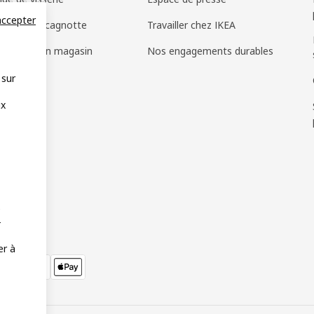
accepter
cadeau et cagnotte
Travailler chez IKEA
 trouvés en magasin
Nos engagements durables
 sur
ux
e
–
er à