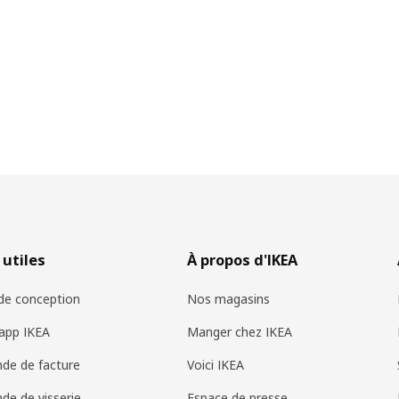
 utiles
À propos d'IKEA
 de conception
Nos magasins
app IKEA
Manger chez IKEA
de de facture
Voici IKEA
e de visserie
Espace de presse