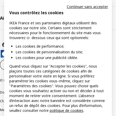
Continuer sans accepter
Vous contrôlez les cookies
Aide et support
IKEA France et ses partenaires digitaux utilisent des
cookies sur notre site. Certains sont strictement
nécessaires pour le fonctionnement du site mais vous
trouverez ci- dessous ceux qui sont optionnels:
Les cookies de performance;
Les cookies de personnalisation du site;
Les cookies pour une publicité ciblée.
Paramètres des cookies
FR
Quand vous cliquez sur "Accepter les cookies", nous
plaçons toutes ces catégories de cookies afin de
personnaliser votre visite en ligne. Si vous préférez
© Inter IKEA Systems B.V 1999-2026
paramétrer les cookies vous–même, cliquez sur
"Paramètres des cookies". Vous pouvez choisir quels
cookies vous souhaitez activer ou non et décider à tout
Documents juridiques et informations légales
moment de retirer votre consentement. L’absence
d’interaction avec notre bannière est considérée comme
Charte de protection des données
Politique relative aux cookies
un refus de dépôt des cookies. Pour plus d’information,
Mentions légales
Alertes fraude
Rappel produit
Accessibilité : non conforme
veuillez consulter notre
politique de cookies
.