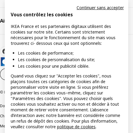
Continuer sans accepter
Vous contrôlez les cookies
Aide et support
IKEA France et ses partenaires digitaux utilisent des
cookies sur notre site. Certains sont strictement
nécessaires pour le fonctionnement du site mais vous
trouverez ci- dessous ceux qui sont optionnels:
Les cookies de performance;
Les cookies de personnalisation du site;
Les cookies pour une publicité ciblée.
Paramètres des cookies
FR
Quand vous cliquez sur "Accepter les cookies", nous
plaçons toutes ces catégories de cookies afin de
personnaliser votre visite en ligne. Si vous préférez
© Inter IKEA Systems B.V 1999-2026
paramétrer les cookies vous–même, cliquez sur
"Paramètres des cookies". Vous pouvez choisir quels
cookies vous souhaitez activer ou non et décider à tout
Documents juridiques et informations légales
moment de retirer votre consentement. L’absence
d’interaction avec notre bannière est considérée comme
Charte de protection des données
Politique relative aux cookies
un refus de dépôt des cookies. Pour plus d’information,
Mentions légales
Alertes fraude
Rappel produit
Accessibilité : non conforme
veuillez consulter notre
politique de cookies
.