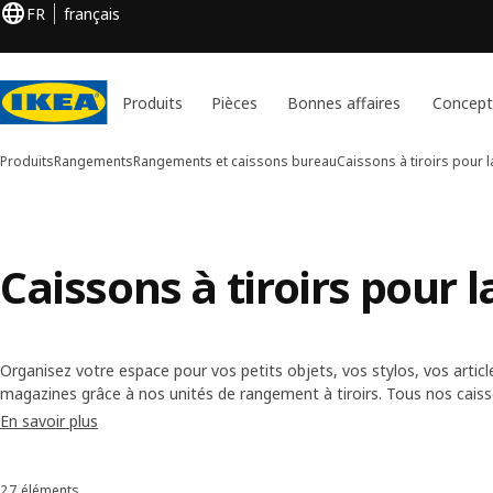
FR
français
Produits
Pièces
Bonnes affaires
Concept
Produits
Rangements
Rangements et caissons bureau
Caissons à tiroirs pour 
Caissons à tiroirs pour 
Organisez votre espace pour vos petits objets, vos stylos, vos article
magazines grâce à nos unités de rangement à tiroirs. Tous nos caissos
plan de la qualité et de la sécurité et ils sont conçus pour résister à 
En savoir plus
peut leur faire endurer.
27 éléments