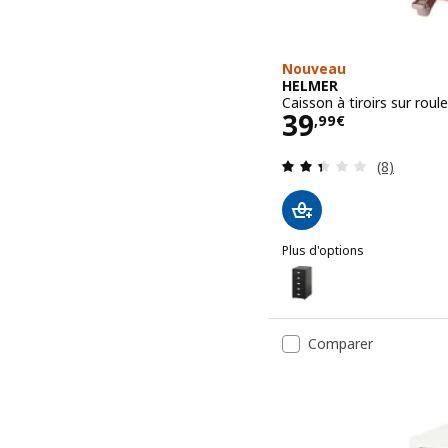
Nouveau
HELMER
Caisson à tiroirs sur rou
Prix 39,99€
39
,
99
€
Révision: 
(8)
Plus d'options
HELMER
Option : HELMER, Caisson 
Option : HELMER, Caisson 
Comparer