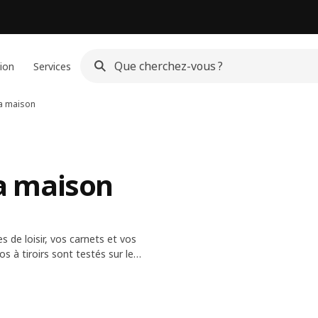
ion
Services
la maison
la maison
s de loisir, vos carnets et vos
 à tiroirs sont testés sur le
tout ce que la vie à la maison