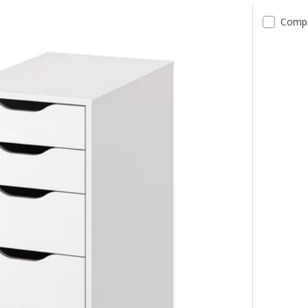
tats
Comp