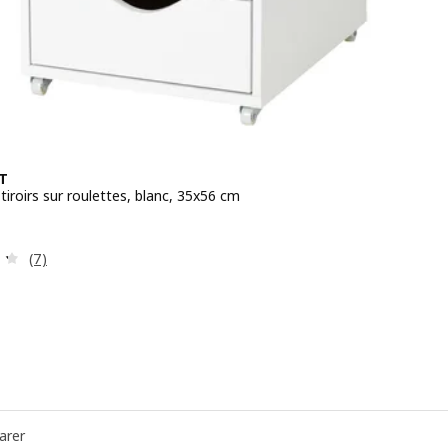
T
tiroirs sur roulettes, blanc, 35x56 cm
 49,99€
Révision: 4.3 hors de 5 étoiles. Nombre total de commenta
(7)
arer