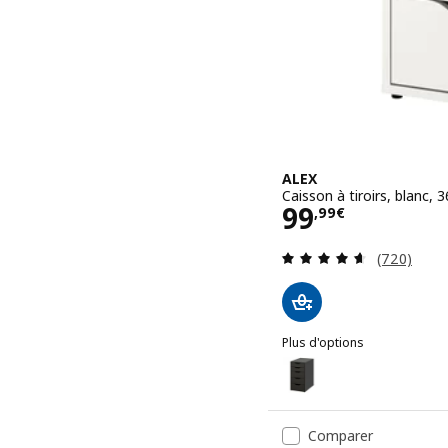
ALEX
Caisson à tiroirs, blanc,
Prix 99,99€
99
,
99
€
Révision: 
(720)
Plus d'options
ALEX
Option : ALEX, Caisson à t
Option : ALEX, Caisson à 
Comparer
Option : ALEX, Caisson à t