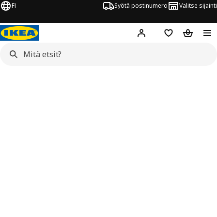
FI
Syötä postinumero
Valitse sijainti
Hej!
Kirjaudu sisään
Suosikit
Ostoskor