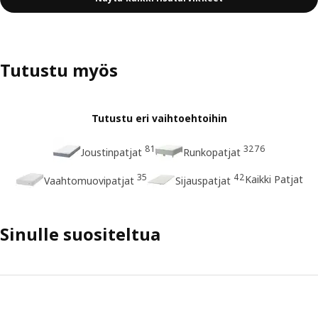
Tutustu myös
Tutustu eri vaihtoehtoihin
81
3276
Joustinpatjat
Runkopatjat
35
42
Kaikki Patjat
Vaahtomuovipatjat
Sijauspatjat
Sinulle suositeltua