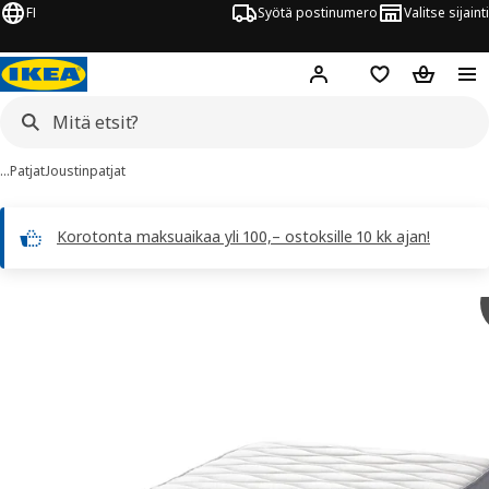
FI
Syötä postinumero
Valitse sijainti
Hej!
Kirjaudu sisään
Suosikit
Ostoskor
…
Patjat
Joustinpatjat
Korotonta maksuaikaa yli 100,– ostoksille 10 kk ajan!
 VÅGSTRANDA kuvaa
 kuvat