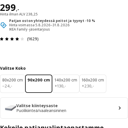
Hinta 299,-
299
,
-
Hinta ilman ALV 238,25
Patjan oston yhteydessä peitot ja tyynyt -10 %
Hinta voimassa 5.8.2026–31.8.2026
IKEA Family -jäsentarjous
: 4 / 5 tähteä. Arvostelut yhteensä: 1629
(1629)
Valitse Koko
80x200 cm
90x200 cm
140x200 cm
160x200 cm
24,-
130,-
230,-
−
24
,
-
+
130
,
-
+
230
,
-
Valitse kiinteysaste
Puolikiinteä/vaaleansininen
Kokeile patjanvalintaopastamme