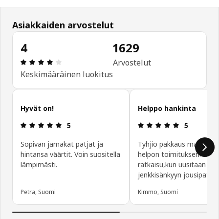
Asiakkaiden arvostelut
4
1629
: 4 / 5 tähteä. Arvostelut yhteensä: 1629
Arvostelut
Keskimääräinen luokitus
Ohita asiakasarvostelut
Hyvät on!
Helppo hankinta
: 5 / 5 tähteä.
: 5 / 5 tähte
5
5
Sopivan jämäkät patjat ja
Tyhjiö pakkaus mahdollis
hintansa väärtit. Voin suositella
helpon toimituksen. Hyvä
lämpimästi.
ratkaisu,kun uusitaan
jenkkisänkyyn jousipatjat
Petra, Suomi
Kimmo, Suomi