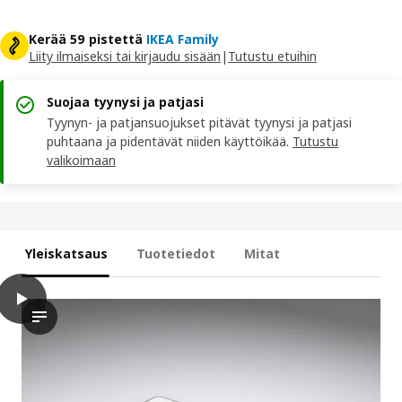
Kerää 59 pistettä
IKEA Family
Liity ilmaiseksi tai kirjaudu sisään
|
Tutustu etuihin
Suojaa tyynysi ja patjasi
Tyynyn- ja patjansuojukset pitävät tyynysi ja patjasi
puhtaana ja pidentävät niiden käyttöikää.
Tutustu
valikoimaan
Yleiskatsaus
Tuotetiedot
Mitat
play
VÅGSTRANDA Pussijousitettu patja, puolikiinteä/vaaleansininen
Videolla näytetään esittely VÅGSTRANDA-taskujousitettua patja