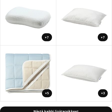
+7
+7
+5
+3
Näytä kaikki lisätarvikkeet