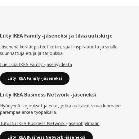
Alatunniste
Liity IKEA Family -jäseneksi ja tilaa uutiskirje
Jäsenenä keräät pisteet kotiin, saat inspiraatiota ja sinulle
suunnattuja etuja ja tarjouksia.​
Lue lisää IKEA Family -jäsenyydestä
Liity IKEA Family -jäseneksi
Liity IKEA Business Network -jäseneksi
Hyödynnä tarjoukset ja edut, jotka auttavat sinua luomaan
parempaa arkea työpaikalla.
Tutustu IKEA Business Network -jäsenohjelmaan
Liity IKEA Business Network -jäseneksi