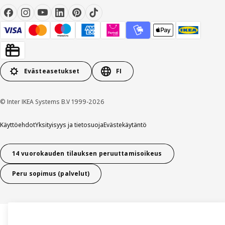
Evästeasetukset
FI
© Inter IKEA Systems B.V 1999-2026
Käyttöehdot
Yksityisyys ja tietosuoja
Evästekäytäntö
14 vuorokauden tilauksen peruuttamisoikeus
Peru sopimus (palvelut)