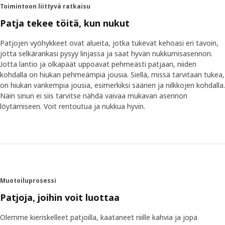
Toimintoon liittyvä ratkaisu
Patja tekee töitä, kun nukut
Patjojen vyöhykkeet ovat alueita, jotka tukevat kehoasi eri tavoin,
jotta selkärankasi pysyy linjassa ja saat hyvän nukkumisasennon.
Jotta lantio ja olkapäät uppoavat pehmeästi patjaan, niiden
kohdalla on hiukan pehmeämpiä jousia. Siellä, missä tarvitaan tukea,
on hiukan vankempia jousia, esimerkiksi säärien ja nilkkojen kohdalla.
Näin sinun ei siis tarvitse nähdä vaivaa mukavan asennon
löytämiseen. Voit rentoutua ja nukkua hyvin.
Muotoiluprosessi
Patjoja, joihin voit luottaa
Olemme kieriskelleet patjoilla, kaataneet niille kahvia ja jopa