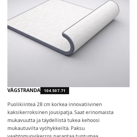
VÅGSTRANDA
104.507.71
Puolikiinteä 28 cm korkea innovatiivinen
kaksikerroksinen jousipatja. Saat erinomaista
mukavuutta ja täydellistä tukea kehoosi
mukautuvilta vyöhykkeiltä. Paksu
vaahtomuovikerros parantaa tuntumaa.