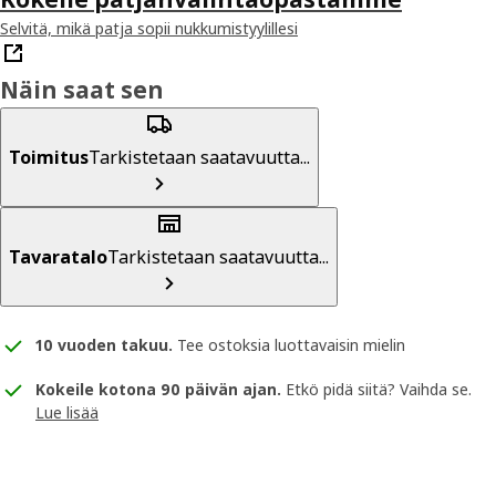
Selvitä, mikä patja sopii nukkumistyylillesi
Näin saat sen
Toimitus
Tarkistetaan saatavuutta...
Tavaratalo
Tarkistetaan saatavuutta...
10 vuoden takuu
.
Tee ostoksia luottavaisin mielin
Kokeile kotona 90 päivän ajan.
Etkö pidä siitä? Vaihda se.
Lue lisää