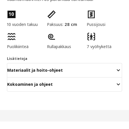
Tuotteen ominaisuudet
10
10 vuoden takuu
Paksuus:
28 cm
Pussijousi
Puolikiinteä
Rullapakkaus
7 vyöhykettä
Lisätietoja
Materiaalit ja hoito-ohjeet
Kokoaminen ja ohjeet