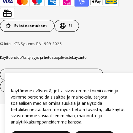
Evästeasetukset
FI
© Inter IKEA Systems B.V 1999-2026
Käyttöehdot
Yksityisyys ja tietosuoja
Evästekäytäntö
14 vuorokauden tilauksen peruuttamisoikeus
Peru sopimus (palvelut)
Käytämme evästeitä, jotta sivustomme toimii oikein ja
voimme personoida sisältöä ja mainoksia, tarjota
sosiaalisen median ominaisuuksia ja analysoida
tietoliikennettä. Jaamme myös tietoja tavasta, jolla käytät
sivustoamme sosiaalisen median, mainonta- ja
analytiikkakumppaneidemme kanssa.