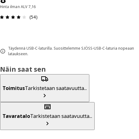
Hinta ilman ALV 7,16
: 4 / 5 tähteä. Arvostelut yhteensä: 54
(54)
Täydennä USB-C-laturilla. Suosittelemme SJÖSS-USB-C-laturia nopeaan
lataukseen.
Näin saat sen
Toimitus
Tarkistetaan saatavuutta...
Tavaratalo
Tarkistetaan saatavuutta...