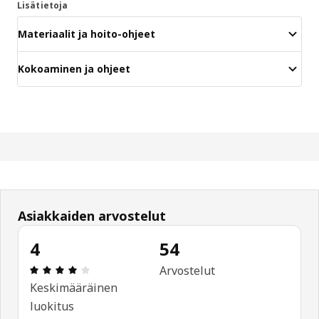
Lisätietoja
Materiaalit ja hoito-ohjeet
Kokoaminen ja ohjeet
Asiakkaiden arvostelut
4
54
: 4 / 5 tähteä. Arvostelut yhteensä: 54
Arvostelut
Keskimääräinen
luokitus