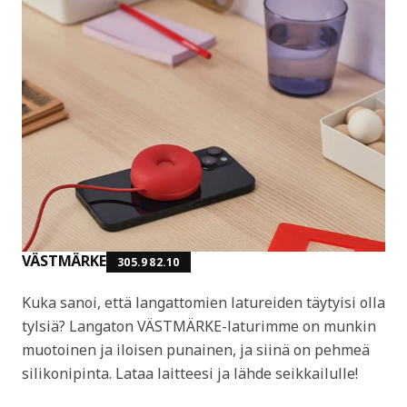
VÄSTMÄRKE
305.982.10
Kuka sanoi, että langattomien latureiden täytyisi olla
tylsiä? Langaton VÄSTMÄRKE-laturimme on munkin
muotoinen ja iloisen punainen, ja siinä on pehmeä
silikonipinta. Lataa laitteesi ja lähde seikkailulle!