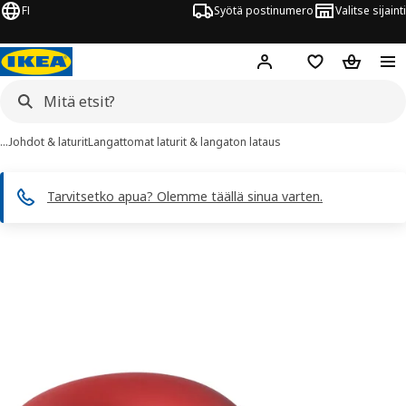
FI
Syötä postinumero
Valitse sijainti
Hej!
Kirjaudu sisään
Suosikit
Ostoskor
…
Johdot & laturit
Langattomat laturit & langaton lataus
Tarvitsetko apua? Olemme täällä sinua varten.
VÄSTMÄRKE kuvaa
 kuvat