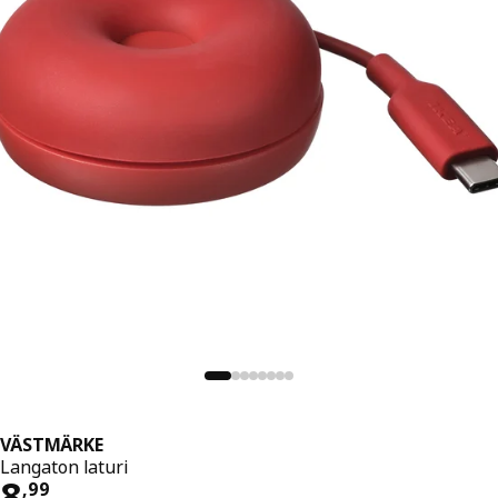
VÄSTMÄRKE
Langaton laturi
Hinta 8,99
8
,
99