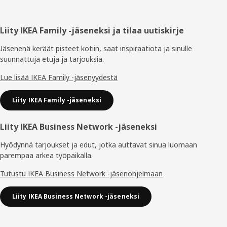
Alatunniste
Liity IKEA Family -jäseneksi ja tilaa uutiskirje
Jäsenenä keräät pisteet kotiin, saat inspiraatiota ja sinulle
suunnattuja etuja ja tarjouksia.​
Lue lisää IKEA Family -jäsenyydestä
Liity IKEA Family -jäseneksi
Liity IKEA Business Network -jäseneksi
Hyödynnä tarjoukset ja edut, jotka auttavat sinua luomaan
parempaa arkea työpaikalla.
Tutustu IKEA Business Network -jäsenohjelmaan
Liity IKEA Business Network -jäseneksi