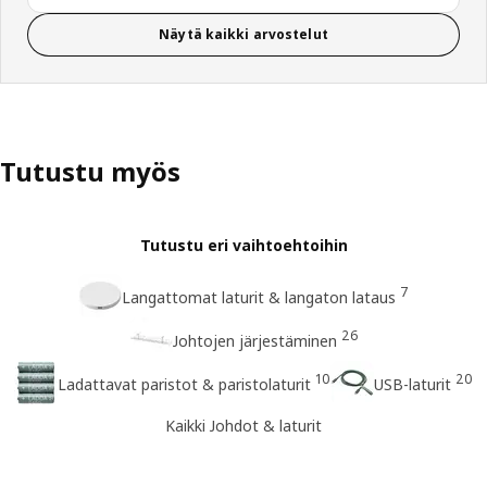
Näytä kaikki arvostelut
Tutustu myös
Tutustu eri vaihtoehtoihin
7
Langattomat laturit & langaton lataus
26
Johtojen järjestäminen
10
20
Ladattavat paristot & paristolaturit
USB-laturit
Kaikki Johdot & laturit