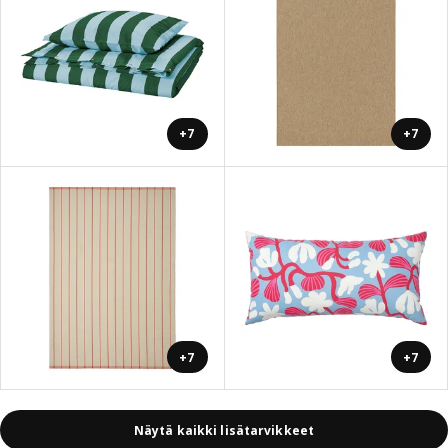
+7
+7
+7
+7
Näytä kaikki lisätarvikkeet