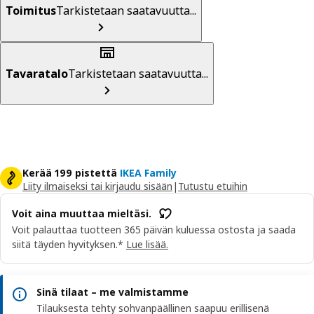
Toimitus
Tarkistetaan saatavuutta...
Tavaratalo
Tarkistetaan saatavuutta...
Kerää 199 pistettä
IKEA Family
Liity ilmaiseksi tai kirjaudu sisään
|
Tutustu etuihin
Voit aina muuttaa mieltäsi.
Voit palauttaa tuotteen 365 päivän kuluessa ostosta ja saada
siitä täyden hyvityksen.*
Lue lisää.
Sinä tilaat – me valmistamme
Tilauksesta tehty sohvanpäällinen saapuu erillisenä