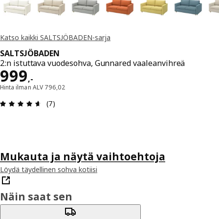
Katso kaikki SALTSJÖBADEN-sarja
SALTSJÖBADEN
2:n istuttava vuodesohva, Gunnared vaaleanvihreä
Hinta 999,-
999
,
-
Hinta ilman ALV 796,02
: 4.6 / 5 tähteä. Arvostelut yhteensä: 7
(7)
Mukauta ja näytä vaihtoehtoja
Löydä täydellinen sohva kotiisi
Näin saat sen