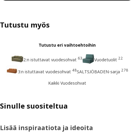
Tutustu myös
Tutustu eri vaihtoehtoihin
63
22
2:n istuttavat vuodesohvat
Vuodetuolit
48
278
3:n istuttavat vuodesohvat
SALTSJÖBADEN-sarja
Kaikki Vuodesohvat
Sinulle suositeltua
Lisää inspiraatiota ja ideoita