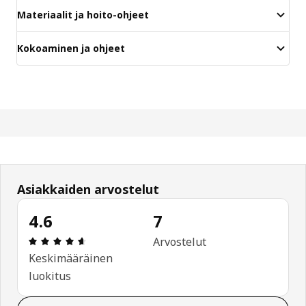
Materiaalit ja hoito-ohjeet
Kokoaminen ja ohjeet
Asiakkaiden arvostelut
4.6
7
: 4.6 / 5 tähteä. Arvostelut yhteensä: 7
Arvostelut
Keskimääräinen
luokitus