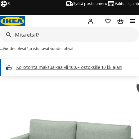
FI
Syötä postinumero
Valitse sijainti
Hej!
Kirjaudu sisään
Suosikit
Ostoskor
…
Vuodesohvat
2:n istuttavat vuodesohvat
Korotonta maksuaikaa yli 100,– ostoksille 10 kk ajan!
SALTSJÖBADEN kuvaa
 kuvat