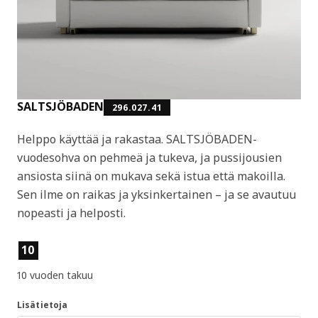
SALTSJÖBADEN
296.027.41
Helppo käyttää ja rakastaa. SALTSJÖBADEN-
vuodesohva on pehmeä ja tukeva, ja pussijousien
ansiosta siinä on mukava sekä istua että makoilla.
Sen ilme on raikas ja yksinkertainen – ja se avautuu
nopeasti ja helposti.
Tuotteen ominaisuudet
10
10 vuoden takuu
Lisätietoja