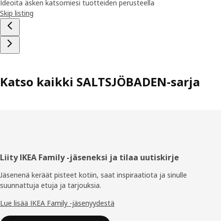
Ideoita äsken katsomiesi tuotteiden perusteella
Skip listing
Katso kaikki SALTSJÖBADEN-sarja
Alatunniste
Liity IKEA Family -jäseneksi ja tilaa uutiskirje
Jäsenenä keräät pisteet kotiin, saat inspiraatiota ja sinulle
suunnattuja etuja ja tarjouksia.​
Lue lisää IKEA Family -jäsenyydestä