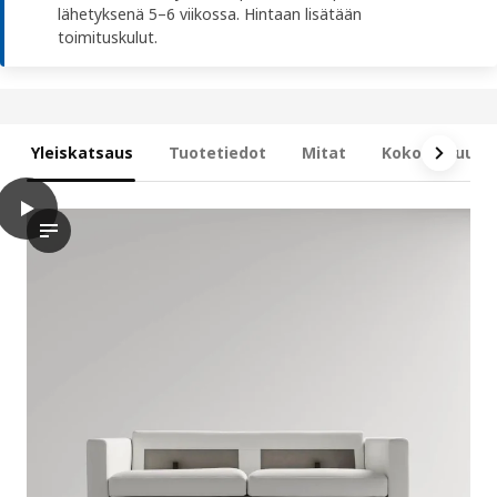
lähetyksenä 5–6 viikossa. Hintaan lisätään
toimituskulut.
Yleiskatsaus
Tuotetiedot
Mitat
Kokonaisuus s
play
SALTSJÖBADEN 2:n istuttava vuodesohva, Gunnared vaaleanvih
Tässä videossa esitellään SALTSJÖBADEN-kaksipaikkainen vuode