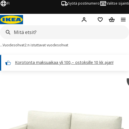
FI
Syötä postinumero
Valitse sijainti
Hej!
Kirjaudu sisään
Suosikit
Ostoskor
…
Vuodesohvat
2:n istuttavat vuodesohvat
Korotonta maksuaikaa yli 100,– ostoksille 10 kk ajan!
SALTSJÖBADEN kuvaa
 kuvat