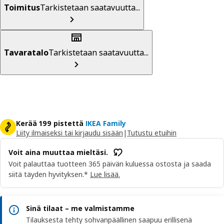
Toimitus
Tarkistetaan saatavuutta...
Tavaratalo
Tarkistetaan saatavuutta...
Kerää 199 pistettä
IKEA Family
Liity ilmaiseksi tai kirjaudu sisään
|
Tutustu etuihin
Voit aina muuttaa mieltäsi.
Voit palauttaa tuotteen 365 päivän kuluessa ostosta ja saada
siitä täyden hyvityksen.*
Lue lisää.
Sinä tilaat – me valmistamme
Tilauksesta tehty sohvanpäällinen saapuu erillisenä