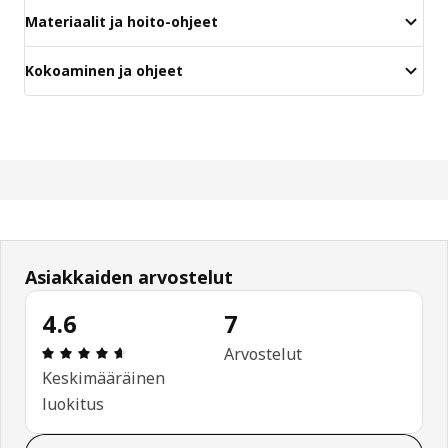
Materiaalit ja hoito-ohjeet
Kokoaminen ja ohjeet
Asiakkaiden arvostelut
4.6
7
: 4.6 / 5 tähteä. Arvostelut yhteensä: 7
Arvostelut
Keskimääräinen
luokitus