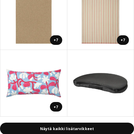
+7
+7
+7
Näytä kaikki lisätarvikkeet