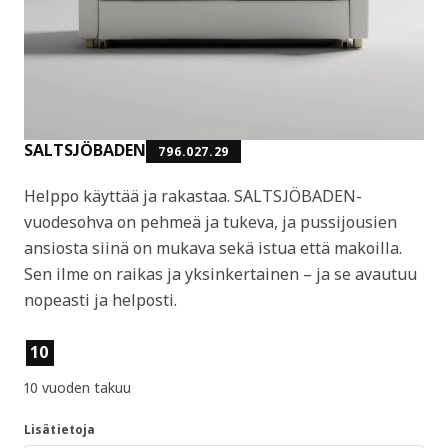
SALTSJÖBADEN
796.027.29
Helppo käyttää ja rakastaa. SALTSJÖBADEN-
vuodesohva on pehmeä ja tukeva, ja pussijousien
ansiosta siinä on mukava sekä istua että makoilla.
Sen ilme on raikas ja yksinkertainen – ja se avautuu
nopeasti ja helposti.
Tuotteen ominaisuudet
10
10 vuoden takuu
Lisätietoja