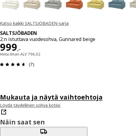
Katso kaikki SALTSJÖBADEN-sarja
SALTSJÖBADEN
2:n istuttava vuodesohva, Gunnared beige
Hinta 999,-
999
,
-
Hinta ilman ALV 796,02
: 4.6 / 5 tähteä. Arvostelut yhteensä: 7
(7)
Mukauta ja näytä vaihtoehtoja
Löydä täydellinen sohva kotiisi
Näin saat sen