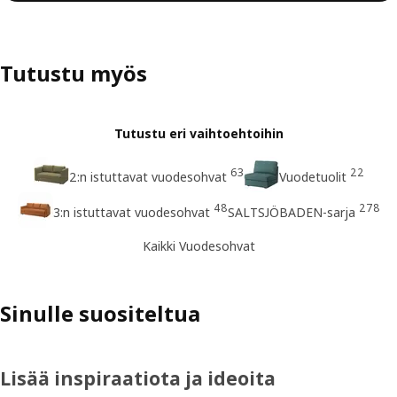
Tutustu myös
Tutustu eri vaihtoehtoihin
63
22
2:n istuttavat vuodesohvat
Vuodetuolit
48
278
3:n istuttavat vuodesohvat
SALTSJÖBADEN-sarja
Kaikki Vuodesohvat
Sinulle suositeltua
Lisää inspiraatiota ja ideoita