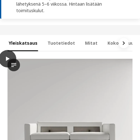
lähetyksenä 5–6 viikossa. Hintaan lisätään
toimituskulut.
Yleiskatsaus
Tuotetiedot
Mitat
Kokonaisuus s
play
SALTSJÖBADEN 2:n istuttava vuodesohva, Gunnared beige
Videolla esitellään kaksipaikkainen vuodesohva nimeltä SALTSJ