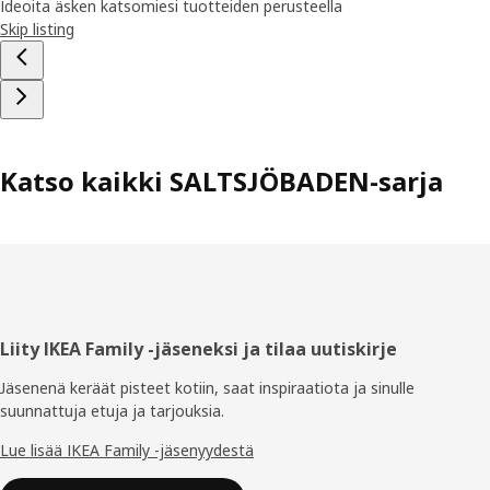
Ideoita äsken katsomiesi tuotteiden perusteella
Skip listing
Katso kaikki SALTSJÖBADEN-sarja
Alatunniste
Liity IKEA Family -jäseneksi ja tilaa uutiskirje
Jäsenenä keräät pisteet kotiin, saat inspiraatiota ja sinulle
suunnattuja etuja ja tarjouksia.​
Lue lisää IKEA Family -jäsenyydestä