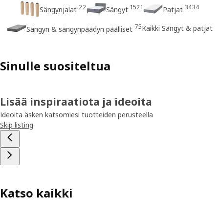
22
1521
3434
Sängynjalat
Sängyt
Patjat
75
Kaikki Sängyt & patjat
Sängyn & sängynpäädyn päälliset
Sinulle suositeltua
Lisää inspiraatiota ja ideoita
Ideoita äsken katsomiesi tuotteiden perusteella
Skip listing
Katso kaikki