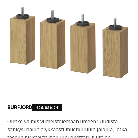
BURFJORD
106.080.74
Oletko valmis viimeistelemään ilmeen? Uudista
sänkysi näillä älykkäästi muotoilluilla jaloilla, jotka
todella piristävät makuuhuonettasi. Niitä on