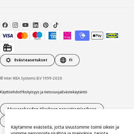
Evästeasetukset
FI
© Inter IKEA Systems B.V 1999-2026
Käyttöehdot
Yksityisyys ja tietosuoja
Evästekäytäntö
14 vuorokauden tilauksen peruuttamisoikeus
Peru sopimus (palvelut)
Käytämme evästeitä, jotta sivustomme toimii oikein ja
voimme personoida sisältöä ja mainoksia, tarjota