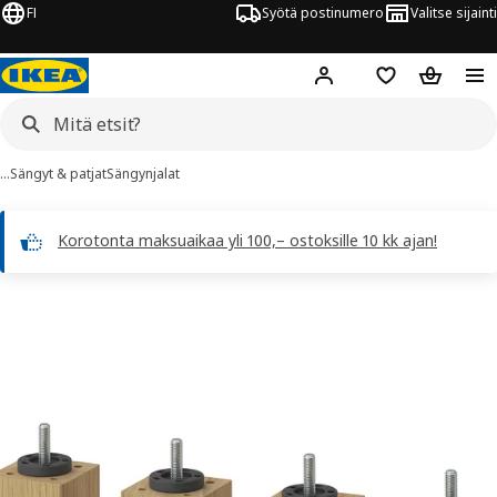
FI
Syötä postinumero
Valitse sijainti
Hej!
Kirjaudu sisään
Suosikit
Ostoskor
…
Sängyt & patjat
Sängynjalat
Korotonta maksuaikaa yli 100,– ostoksille 10 kk ajan!
BURFJORD kuvaa
 kuvat