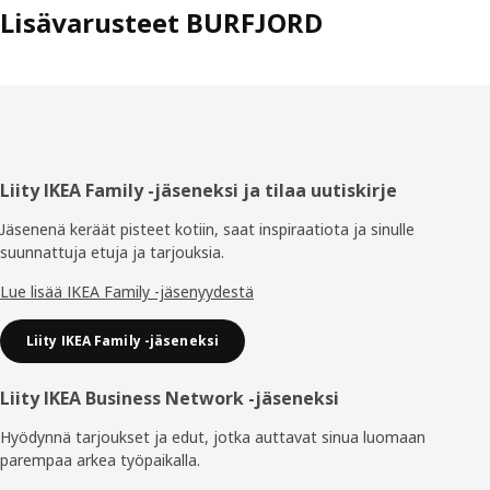
Lisävarusteet BURFJORD
Alatunniste
Liity IKEA Family -jäseneksi ja tilaa uutiskirje
Jäsenenä keräät pisteet kotiin, saat inspiraatiota ja sinulle
suunnattuja etuja ja tarjouksia.​
Lue lisää IKEA Family -jäsenyydestä
Liity IKEA Family -jäseneksi
Liity IKEA Business Network -jäseneksi
Hyödynnä tarjoukset ja edut, jotka auttavat sinua luomaan
parempaa arkea työpaikalla.