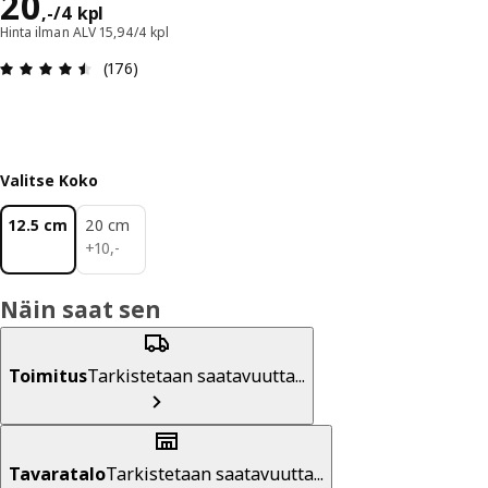
Hinta 20,-/4 kpl
20
,
-
/4 kpl
Hinta ilman ALV 15,94/4 kpl
: 4.5 / 5 tähteä. Arvostelut yhteensä: 176
(176)
Valitse Koko
12.5 cm
20 cm
10,-
+
10
,
-
Näin saat sen
Toimitus
Tarkistetaan saatavuutta...
Tavaratalo
Tarkistetaan saatavuutta...