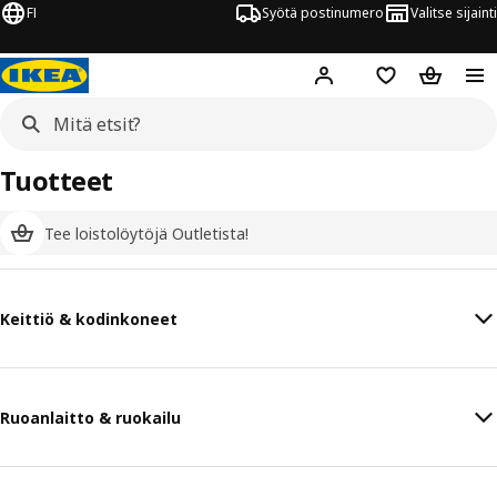
FI
Syötä postinumero
Valitse sijainti
Hej!
Kirjaudu sisään
Suosikit
Ostoskor
Tuotteet
Tee loistolöytöjä Outletista!
Keittiö & kodinkoneet
Ruoanlaitto & ruokailu