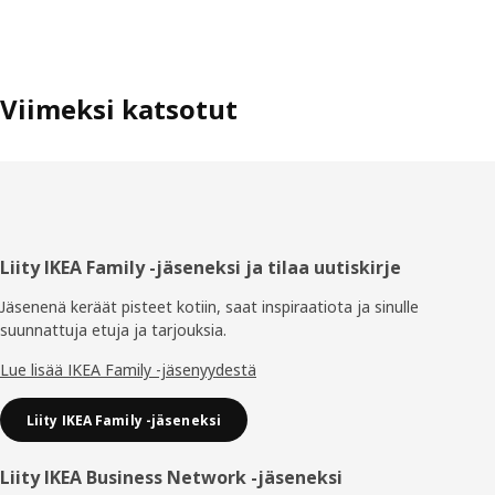
Viimeksi katsotut
Alatunniste
Liity IKEA Family -jäseneksi ja tilaa uutiskirje
Jäsenenä keräät pisteet kotiin, saat inspiraatiota ja sinulle
suunnattuja etuja ja tarjouksia.​
Lue lisää IKEA Family -jäsenyydestä
Liity IKEA Family -jäseneksi
Liity IKEA Business Network -jäseneksi