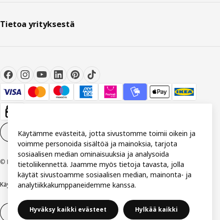
Tietoa yrityksestä
Evästeasetukset
FI
Käytämme evästeitä, jotta sivustomme toimii oikein ja
voimme personoida sisältöä ja mainoksia, tarjota
sosiaalisen median ominaisuuksia ja analysoida
© Inter IKEA Systems B.V 1999-2026
tietoliikennettä. Jaamme myös tietoja tavasta, jolla
käytät sivustoamme sosiaalisen median, mainonta- ja
Käyttöehdot
analytiikkakumppaneidemme kanssa.
Yksityisyys ja tietosuoja
Evästekäytäntö
Hyväksy kaikki evästeet
Hylkää kaikki
14 vuorokauden tilauksen peruuttamisoikeus