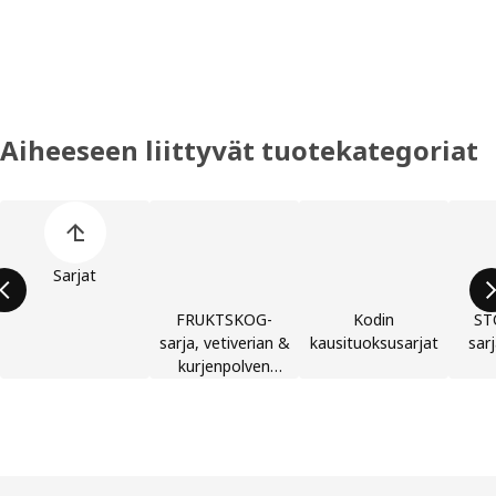
Aiheeseen liittyvät tuotekategoriat
Ohita lista
Sarjat
FRUKTSKOG-
Kodin
ST
sarja, vetiverian &
kausituoksusarjat
sar
kurjenpolven
tuoksu