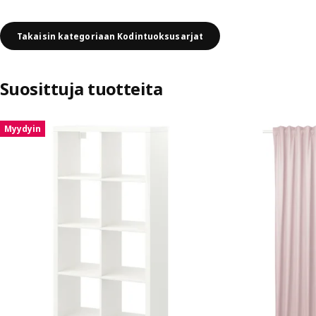
Takaisin kategoriaan Kodintuoksusarjat
Suosittuja tuotteita
Ohita listaus
Myydyin