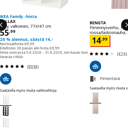
IKEA Family -hinta
KALLAX
BENGTA
Hylly, valkoinen, 77x147 cm
Pimennysverho, 1 kpl
Hinta 55,99
55
,
99
roosa/laskosnauha,
Hinta 14,
14
,
99
20 % alennus, säästä 14,-
Normaalihinta 69,99
Normaalihinta
69
,
99
Edellisten 30 päivän alin hinta 69,99
Edellisten 30 päivän alin hinta
69
,
99
Arvio:
Hinta voimassa 5.8.2026 – 31.8.2026, niin kauan kuin
(474)
tavaraa riittää
Arvio: 4.7 / 5 tähteä. Arvostelut yhteensä:
(8938)
Pimentävä
Saatavilla myös muita 
Saatavilla myös muita vaihtoehtoja
BENGTA
Vaihtoehto: BENGTA,
KALLAX
Vaihtoehto: KALLAX, Hylly, valkoinen, 77x147 cm
Vaihtoehto: BENGTA,
Vaihtoehto: KALLAX, Hylly, mustanruskea, 77x147 cm
Vaihtoehto: KALLAX, Hylly, korkeakiilto valkoinen, 77x147 cm