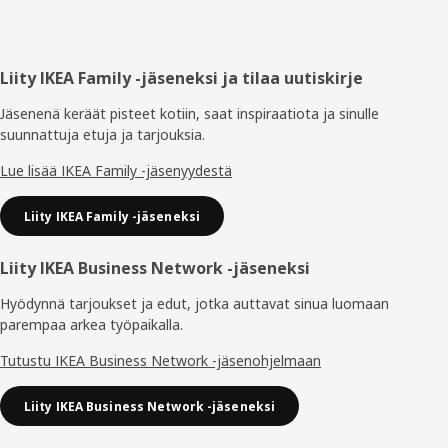
Alatunniste
Liity IKEA Family -jäseneksi ja tilaa uutiskirje
Jäsenenä keräät pisteet kotiin, saat inspiraatiota ja sinulle
suunnattuja etuja ja tarjouksia.​
Lue lisää IKEA Family -jäsenyydestä
Liity IKEA Family -jäseneksi
Liity IKEA Business Network -jäseneksi
Hyödynnä tarjoukset ja edut, jotka auttavat sinua luomaan
parempaa arkea työpaikalla.
Tutustu IKEA Business Network -jäsenohjelmaan
Liity IKEA Business Network -jäseneksi