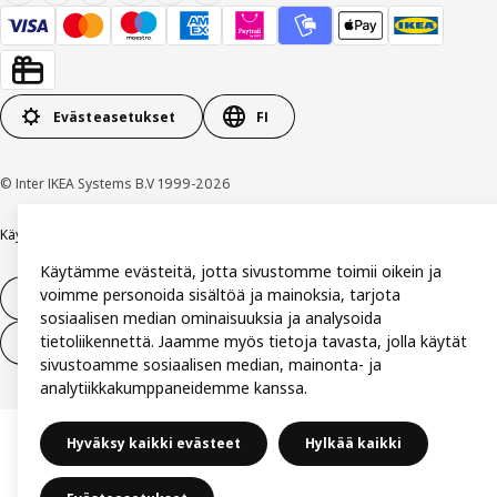
Evästeasetukset
FI
© Inter IKEA Systems B.V 1999-2026
Käyttöehdot
Yksityisyys ja tietosuoja
Evästekäytäntö
Käytämme evästeitä, jotta sivustomme toimii oikein ja
voimme personoida sisältöä ja mainoksia, tarjota
14 vuorokauden tilauksen peruuttamisoikeus
sosiaalisen median ominaisuuksia ja analysoida
tietoliikennettä. Jaamme myös tietoja tavasta, jolla käytät
Peru sopimus (palvelut)
sivustoamme sosiaalisen median, mainonta- ja
analytiikkakumppaneidemme kanssa.
Hyväksy kaikki evästeet
Hylkää kaikki