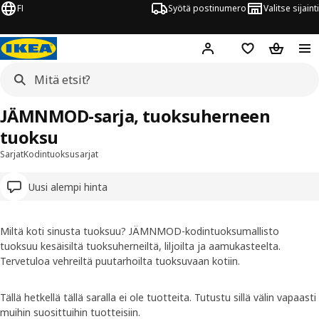
FI
Syötä postinumero
Valitse sijainti
Hej!
Kirjaudu sisään
Suosikit
Ostoskor
JÄMNMOD-sarja, tuoksuherneen
tuoksu
Sarjat
Kodintuoksusarjat
Uusi alempi hinta
Miltä koti sinusta tuoksuu? JÄMNMOD-kodintuoksumallisto
tuoksuu kesäisiltä tuoksuherneiltä, liljoilta ja aamukasteelta.
Tervetuloa vehreiltä puutarhoilta tuoksuvaan kotiin.
Tällä hetkellä tällä saralla ei ole tuotteita. Tutustu sillä välin vapaasti
muihin suosittuihin tuotteisiin.