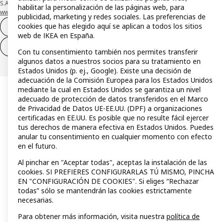
S.A. Conoce más acerca de las formas de pago de tu tarjeta aquí:
habilitar la personalización de las páginas web, para
www.caixabankpc.com/es/productos
. ​
publicidad, marketing y redes sociales. Las preferencias de
cookies que has elegido aquí se aplican a todos los sitios
Desistimiento del contrato
web de IKEA en España.
Desistimiento de solo servicios
Con tu consentimiento también nos permites transferir
algunos datos a nuestros socios para su tratamiento en
Estados Unidos (p. ej., Google). Existe una decisión de
adecuación de la Comisión Europea para los Estados Unidos
mediante la cual en Estados Unidos se garantiza un nivel
adecuado de protección de datos transferidos en el Marco
de Privacidad de Datos UE-EE.UU. (DPF) a organizaciones
certificadas en EE.UU. Es posible que no resulte fácil ejercer
tus derechos de manera efectiva en Estados Unidos. Puedes
anular tu consentimiento en cualquier momento con efecto
en el futuro.
Al pinchar en "Aceptar todas", aceptas la instalación de las
cookies. SI PREFIERES CONFIGURARLAS TÚ MISMO, PINCHA
EN "CONFIGURACIÓN DE COOKIES". Si eliges “Rechazar
todas” sólo se mantendrán las cookies estrictamente
necesarias.
Para obtener más información, visita nuestra
política de