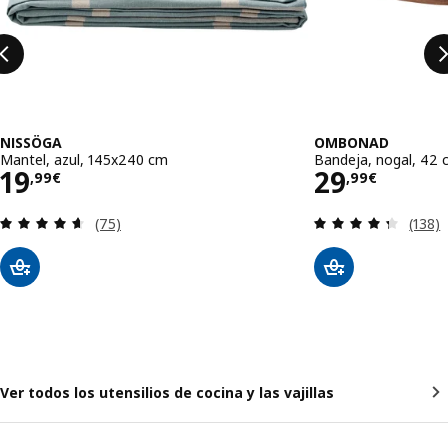
NISSÖGA
OMBONAD
Mantel, azul, 145x240 cm
Bandeja, nogal, 42
Precio 19,99€
Precio 29
19
29
,
99
€
,
99
€
Revisa: 4.6 de 5 estrellas. Total opiniones:
Revisa
(75)
(138)
Ver todos los utensilios de cocina y las vajillas