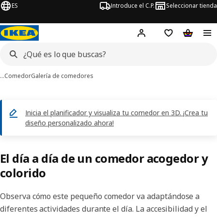
ES
Introduce el C.P.
Seleccionar tienda
Hej!
Iniciar sesión
Lista de deseo
Carrito d
…
Comedor
Galería de comedores
Inicia el planificador y visualiza tu comedor en 3D. ¡Crea tu
diseño personalizado ahora!
El día a día de un comedor acogedor y
colorido
Observa cómo este pequeño comedor va adaptándose a
diferentes actividades durante el día. La accesibilidad y el