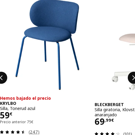
Saltar listado
Hemos bajado el precio
KRYLBO
BLECKBERGET
Silla, Tonerud azul
Silla giratoria, Klov
Precio 59€
59
€
anaranjado
Precio 69
69
,
99
€
Precio anterior 75€
Precio anterior
75
€
Revisa: 4.5 de 5 estrellas. Total opiniones:
(247)
Revisa
(101)