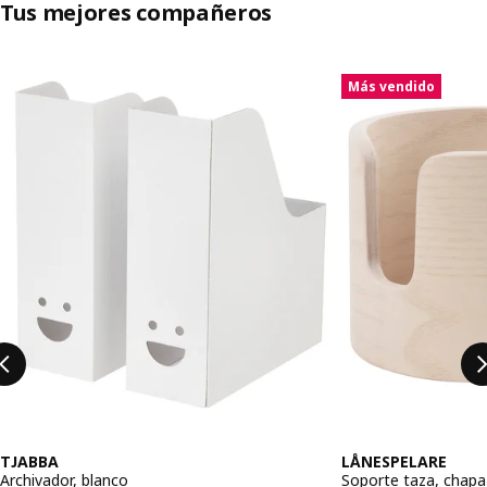
Tus mejores compañeros
Saltar listado
Más vendido
TJABBA
LÅNESPELARE
Archivador, blanco
Soporte taza, chapa