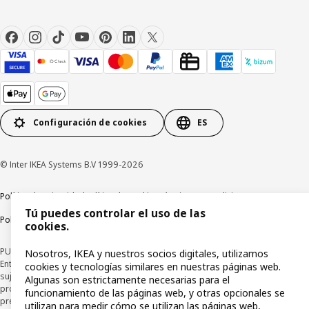
Configuración de cookies
ES
© Inter IKEA Systems B.V 1999-2026
Política de privacidad
Política de cookies
Términos y condiciones
Tú puedes controlar el uso de las
Política de divulgación responsable
cookies.
PUBLICIDAD: *Financiación a través de la tarjeta IKEA VISA emitida por la
Nosotros, IKEA y nuestros socios digitales, utilizamos
Entidad de Pago híbrida CaixaBank Payments & Consumer, E.F.C., E.P., S.A.U., y
cookies y tecnologías similares en nuestras páginas web.
sujeta a su organización. La entidad ha escogido como sistema de
Algunas son estrictamente necesarias para el
protección de los fondos recibidos de usuarios de servicios de pago que
funcionamiento de las páginas web, y otras opcionales se
presta su depósito en una cuenta bancaria separada abierta en CaixaBank,
utilizan para medir cómo se utilizan las páginas web,