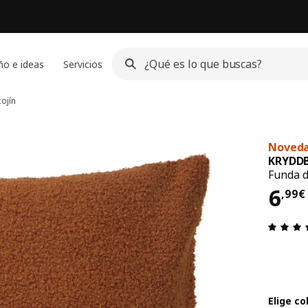
ño e ideas
Servicios
ojín
Noved
KRYDD
Funda d
El p
6
,
99
€
Elige co