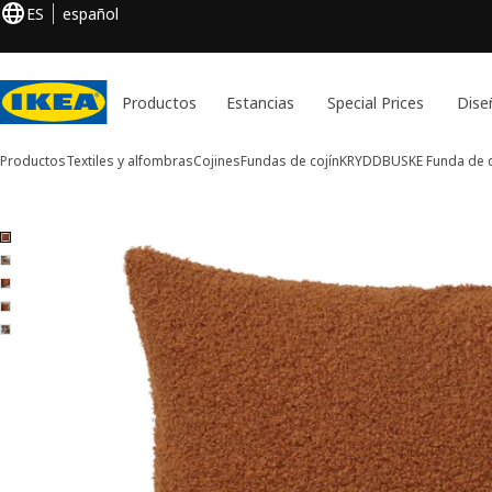
ES
español
Productos
Estancias
Special Prices
Dise
Productos
Textiles y alfombras
Cojines
Fundas de cojín
KRYDDBUSKE
Funda de c
Imágenes de 5 KRYDDBUSKE
ar imágenes