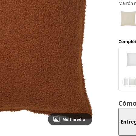
Marrón r
Complét
Cómo
Multimedia
Entreg