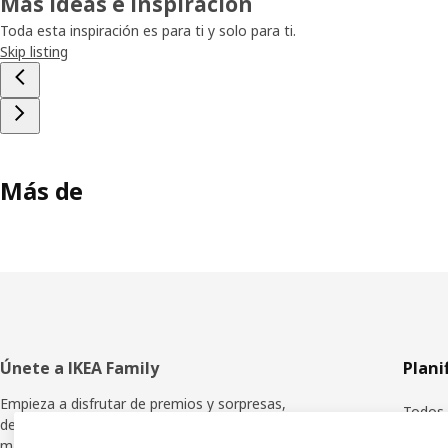
Más ideas e inspiración
Toda esta inspiración es para ti y solo para ti.
Skip listing
Más de
Pie
Únete a IKEA Family
Plani
de
Empieza a disfrutar de premios y sorpresas,
Todos 
descuentos especiales y muchas ventajas
página
más.