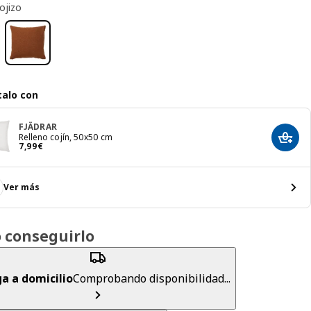
ojizo
alo con
FJÄDRAR
Relleno cojín, 50x50 cm
Añadir
El precio 7,99€
7
,
99
€
Ver más
 conseguirlo
a a domicilio
Comprobando disponibilidad...