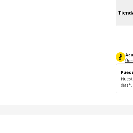
Tiend
Acu
Únet
Puede
Nuest
días*.