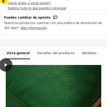
Únete gratis o inicia sesión
|
Explora todo lo que puedes conseguir
Puedes cambiar de opinión
Nuestros productos cuentan con una política de devolución de
365 días*.
Más información
Vista general
Detalles del producto
Medidas
play
IKEA PS 2026 Sillón, con asiento y respaldo hinchable/Knäbäck ve