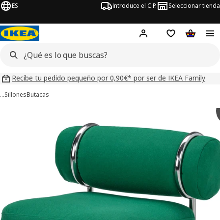
ES
Introduce el C.P.
Seleccionar tienda
Hej!
Iniciar sesión
Lista de deseo
Carrito d
Recibe tu pedido pequeño por 0,90€* por ser de IKEA Family
…
Sillones
Butacas
ágenes de 12 IKEA PS 2026
imágenes