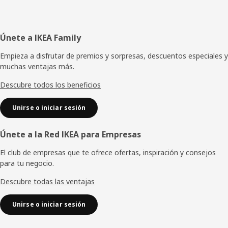
Pie
Únete a IKEA Family
de
Empieza a disfrutar de premios y sorpresas, descuentos especiales y
muchas ventajas más.
página
Descubre todos los beneficios
Unirse o iniciar sesión
Únete a la Red IKEA para Empresas
El club de empresas que te ofrece ofertas, inspiración y consejos
para tu negocio.
Descubre todas las ventajas
Unirse o iniciar sesión