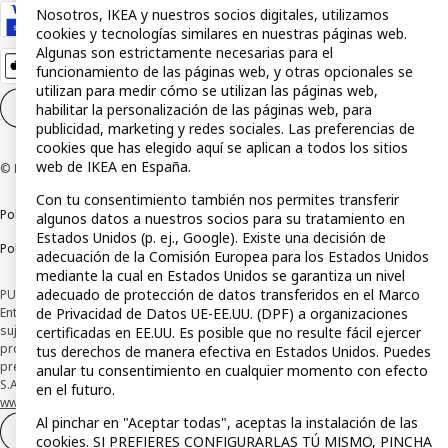
Nosotros, IKEA y nuestros socios digitales, utilizamos
cookies y tecnologías similares en nuestras páginas web.
Algunas son estrictamente necesarias para el
funcionamiento de las páginas web, y otras opcionales se
utilizan para medir cómo se utilizan las páginas web,
Configuración de cookies
ES
habilitar la personalización de las páginas web, para
publicidad, marketing y redes sociales. Las preferencias de
cookies que has elegido aquí se aplican a todos los sitios
web de IKEA en España.
© Inter IKEA Systems B.V 1999-2026
Con tu consentimiento también nos permites transferir
Política de privacidad
Política de cookies
Términos y condiciones
algunos datos a nuestros socios para su tratamiento en
Estados Unidos (p. ej., Google). Existe una decisión de
Política de divulgación responsable
adecuación de la Comisión Europea para los Estados Unidos
mediante la cual en Estados Unidos se garantiza un nivel
adecuado de protección de datos transferidos en el Marco
PUBLICIDAD: *Financiación a través de la tarjeta IKEA VISA emitida por la
Entidad de Pago híbrida CaixaBank Payments & Consumer, E.F.C., E.P., S.A.U., y
de Privacidad de Datos UE-EE.UU. (DPF) a organizaciones
sujeta a su organización. La entidad ha escogido como sistema de
certificadas en EE.UU. Es posible que no resulte fácil ejercer
protección de los fondos recibidos de usuarios de servicios de pago que
tus derechos de manera efectiva en Estados Unidos. Puedes
presta su depósito en una cuenta bancaria separada abierta en CaixaBank,
anular tu consentimiento en cualquier momento con efecto
S.A. Conoce más acerca de las formas de pago de tu tarjeta aquí:
en el futuro.
www.caixabankpc.com/es/productos
. ​
Al pinchar en "Aceptar todas", aceptas la instalación de las
Desistimiento del contrato
cookies. SI PREFIERES CONFIGURARLAS TÚ MISMO, PINCHA