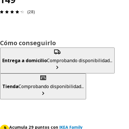
Reseña: 4.3 de 5 estrellas. Revisiones totales: 28
(28)
Cómo conseguirlo
Entrega a domicilio
Comprobando disponibilidad...
Tienda
Comprobando disponibilidad...
Acumula 29 puntos con
IKEA Family