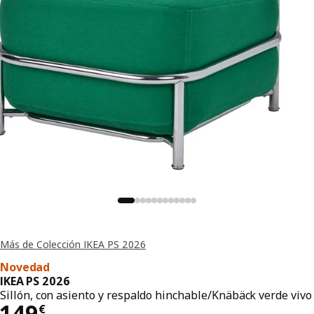
Más de Colección IKEA PS 2026
Novedad
IKEA PS 2026
Sillón, con asiento y respaldo hinchable/Knäbäck verde vivo
El precio 149€
149
€