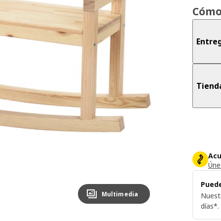
Cómo
Entreg
Tiend
Acu
Únet
Puede
Multimedia
Nuest
días*.