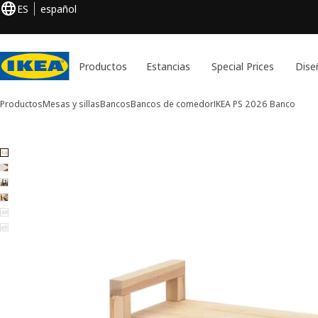
ES
español
Productos
Estancias
Special Prices
Dise
Productos
Mesas y sillas
Bancos
Bancos de comedor
IKEA PS 2026
Banco
Imágenes de 6 IKEA PS 2026
ar imágenes