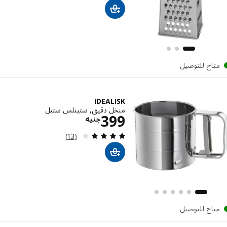
تاح للتوصيل
IDEALISK
منخل دقيق, ستينلس ستيل
الاسعار جنيه 399
399
جنيه
مراجعة: 4.1 من أصل 5 نجوم. إجمالي المراجعات:
(13)
تاح للتوصيل