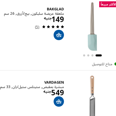
ر مبيعاً
BAKGLAD
ملعقة عريضة سليكون, بيج/أزرق, 26 سم
الاسعار جنيه 149
149
جنيه
مراجعة: 4.8 من أصل 5 نجوم. إجمالي المراجعات:
(5)
تاح للتوصيل
VARDAGEN
مبشرة بمقبض, ستينلس ستيل/زان, 33 سم
الاسعار جنيه 549
549
جنيه