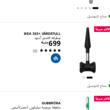
تاح للتوصيل
ر مبيعاً
IKEA 365+ VÄRDEFULL
مِطرقة اللحم, أسود
الاسعار جنيه 699
699
جنيه
مراجعة: 5 من أصل 5 نجوم. إجمالي المراجعات:
(4)
تاح للتوصيل
ر مبيعاً
GUBBRÖRA
ملعقة عريضة سليكون, أخضر/أبيض