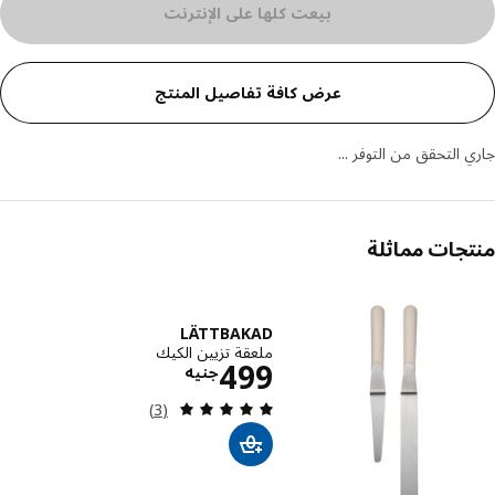
بيعت كلها على الإنترنت
عرض كافة تفاصيل المنتج
 التحقق من التوفر ...
جات مماثلة
نتجات
LÄTTBAKAD
ملعقة تزيين الكيك
الاسعار جنيه 499
499
جنيه
مراجعة: 5 من أصل 5 نجوم. إجمالي المراجعات:
(3)