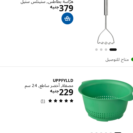
هرّاسة بطاطس, ستينلس ستيل
الاسعار جنيه 379
379
جنيه
تاح للتوصيل
UPPFYLLD
مصفاة, أخضر ساطع, 24 سم
الاسعار جنيه 229
229
جنيه
مراجعة: 5 من أصل 5 نجوم. إجمالي المراجعات:
(1)