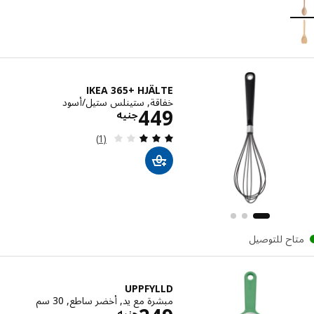
إختيار: RÖRT, ملعقة, زان
IKEA 365+ HJÄLTE
خفاقة, ستينلس ستيل/أسود
الاسعار جنيه 449
449
جنيه
مراجعة: 3 من أصل 5 نجوم. إجمالي المراجعات:
(1)
تاح للتوصيل
UPPFYLLD
مبشرة مع يد, أخضر ساطع, 30 سم
جنيه