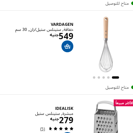
تاح للتوصيل
VARDAGEN
خفاقة, ستينلس ستيل/زان, 30 سم
الاسعار جنيه 549
549
جنيه
تاح للتوصيل
ر مبيعاً
IDEALISK
مبشرة, ستينلس ستيل
الاسعار جنيه 279
279
جنيه
مراجعة: 4.6 من أصل 5 نجوم. إجمالي المراجعات:
(5)