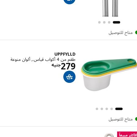
تاح للتوصيل
UPPFYLLD
طقم من 4 أكواب قياس., ألوان منوعة
الاسعار جنيه 279
279
جنيه
تاح للتوصيل
ر مبيعاً