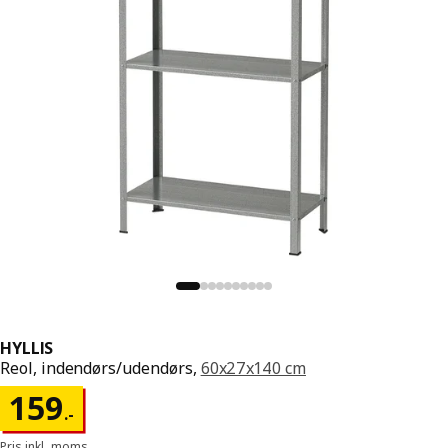
HYLLIS
Reol, indendørs/udendørs,
60x27x140 cm
Pris 159.-
159
.
-
Pris inkl. moms