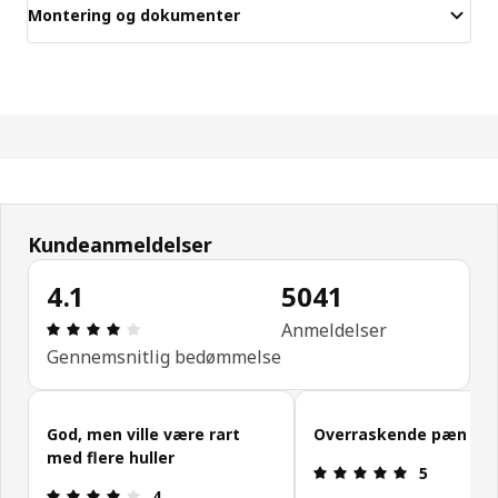
Montering og dokumenter
Kundeanmeldelser
4.1
5041
Anmeldelse: 4.1 Ud af 5 Stjerner. Anmeldelser i alt
Anmeldelser
Gennemsnitlig bedømmelse
Spring kundeanmeldelser over
God, men ville være rart
Overraskende pæn
med flere huller
Anmeldelse: 
5
Anmeldelse: 4 Ud af 5 Stjerner.
4