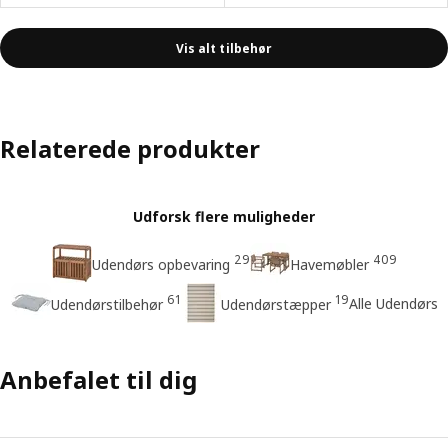
Vis alt tilbehør
Relaterede produkter
Udforsk flere muligheder
29
409
Udendørs opbevaring
Havemøbler
61
19
Alle Udendørs
Udendørstilbehør
Udendørstæpper
Anbefalet til dig