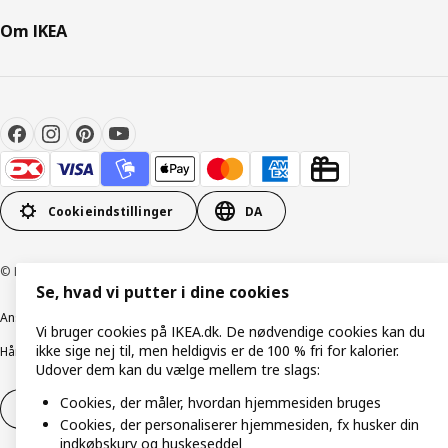
Om IKEA
Cookieindstillinger
DA
© Inter IKEA Systems B.V. 1999-2026
Se, hvad vi putter i dine cookies
Ansvarlig rapportering
Cookiepolitik
Digital tilgængelighed
Vi bruger cookies på IKEA.dk. De nødvendige cookies kan du
ikke sige nej til, men heldigvis er de 100 % fri for kalorier.
Håndtering af persondata
Salgs- og leveringsbetingelser
Udover dem kan du vælge mellem tre slags:
Cookies, der måler, hvordan hjemmesiden bruges
Fortryd dit køb
Fortryd dit køb af service
Cookies, der personaliserer hjemmesiden, fx husker din
indkøbskurv og huskeseddel