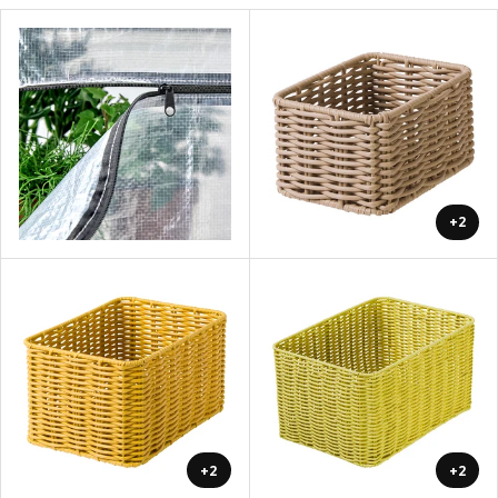
+2
+2
+2