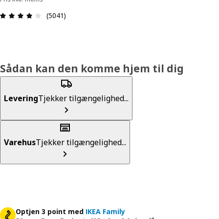
Anmeldelse: 4.1 Ud af 5 Stjerner. Anmeldelser i a
(5041)
Sådan kan den komme hjem til dig
Levering
Tjekker tilgængelighed...
Varehus
Tjekker tilgængelighed...
Optjen 3 point med
IKEA Family