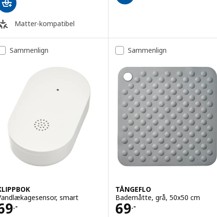
Matter-kompatibel
Sammenlign
Sammenlign
KLIPPBOK
TÅNGEFLO
Vandlækagesensor, smart
Bademåtte, grå, 50x50 cm
Pris 69.-
Pris 69.-
69
69
.-
.-