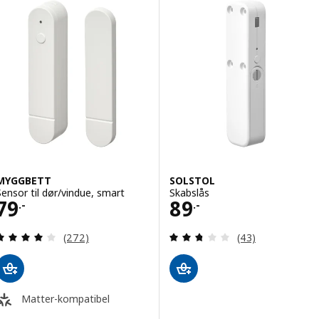
MYGGBETT
SOLSTOL
Sensor til dør/vindue, smart
Skabslås
Pris 79.-
Pris 89.-
79
89
.-
.-
Anmeld: 4 ud af 5 Stjerner. Anmeldelser i alt:
Anmeld: 2.7 ud af
(272)
(43)
Matter-kompatibel