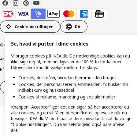
Cookieindstillinger
DA
Se, hvad vi putter i dine cookies
© Inter IKEA Systems B.V. 1999-2026
Vi bruger cookies på IKEA.dk. De nødvendige cookies kan du
Ansvarlig rapportering
Cookiepolitik
Digital tilgængelighed
ikke sige nej til, men heldigvis er de 100 % fri for kalorier.
Udover dem kan du vælge mellem tre slags:
Håndtering af persondata
Salgs- og leveringsbetingelser
Cookies, der måler, hvordan hjemmesiden bruges
Cookies, der personaliserer hjemmesiden, fx husker din
Fortryd dit køb
Fortryd dit køb af service
indkøbskurv og huskeseddel
Cookies til reklame, marketing og sociale medier
Knappen "Accepter" gør det den siger, så her accepterer du
alle cookies, og du vil få en personificeret oplevelse når du
besøger IKEA.dk. Vil du tilpasse dem individuelt skal du vælge
"Cookieindstillinger". Du kan selvfølgelig også bare afvise
alle.