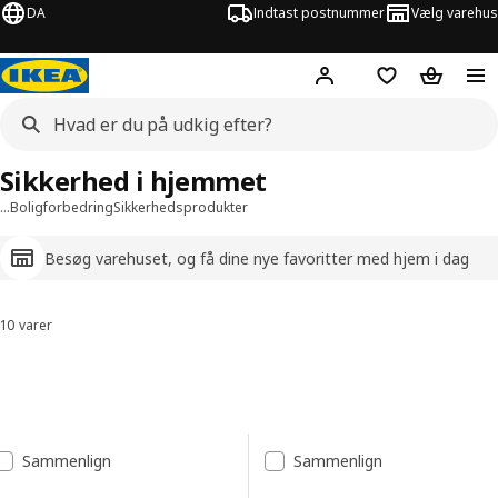
DA
Indtast postnummer
Vælg varehus
Hej!
Log ind her
Huskeliste
Kurv
Sikkerhed i hjemmet
…
Boligforbedring
Sikkerhedsprodukter
Besøg varehuset, og få dine nye favoritter med hjem i dag
10 varer
Sorter og filtrer
Spring til resultater
Resultatliste
Sammenlign
Sammenlign