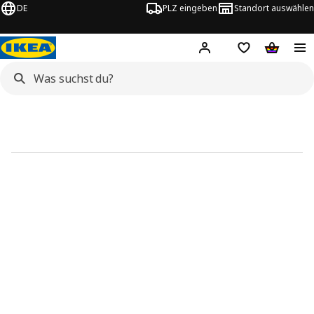
DE
PLZ eingeben
Standort auswählen
Hej!
Hier einloggen
Merkzettel
Warenko