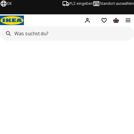
DE
PLZ eingeben
Standort auswählen
Hej!
Hier einloggen
Merkzettel
Warenko