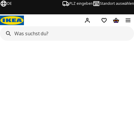
DE
PLZ eingeben
Standort auswählen
Hej!
Hier einloggen
Merkzettel
Warenko