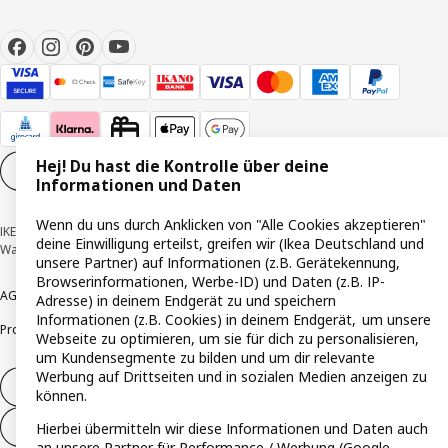
Hej! Du hast die Kontrolle über deine
Cookie-Einstellungen
DE
Informationen und Daten
Wenn du uns durch Anklicken von "Alle Cookies akzeptieren"
IKEA Deutschland GmbH & Co. KG - Am Wandersmann 2-4, 65719 Hofheim-
deine Einwilligung erteilst, greifen wir (Ikea Deutschland und
Wallau © Inter IKEA Systems B.V. 1999-2026
unsere Partner) auf Informationen (z.B. Gerätekennung,
Browserinformationen, Werbe-ID) und Daten (z.B. IP-
AGB
Barrierefreiheit
Cookie-Richtlinie
Datenschutzerklärung
Impressum
Adresse) in deinem Endgerät zu und speichern
Informationen (z.B. Cookies) in deinem Endgerät, um unsere
Produktrückrufe
Responsible Disclosure
Vertrauensstelle
Webseite zu optimieren, um sie für dich zu personalisieren,
um Kundensegmente zu bilden und um dir relevante
Werbung auf Drittseiten und in sozialen Medien anzeigen zu
Vertrag widerrufen
können.
Vertrag widerrufen (Services & Leistungen)
Hierbei übermitteln wir diese Informationen und Daten auch
an unsere Partner für Performance / Werbung (Google,