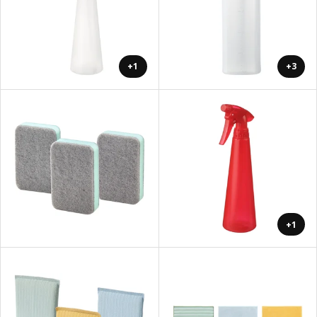
+1
+3
+1