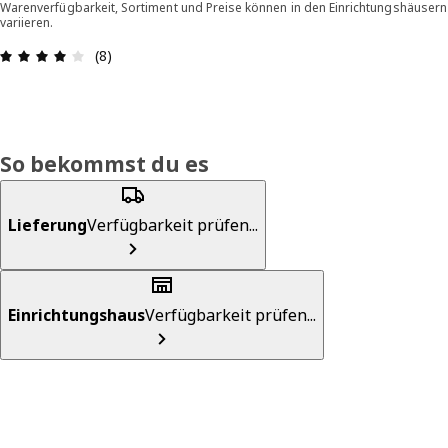
Warenverfügbarkeit, Sortiment und Preise können in den Einrichtungshäusern
variieren.
Bewertung: 4.1 von 5 Sterne Alle Bewertungen: 
(8)
So bekommst du es
Lieferung
Verfügbarkeit prüfen...
Einrichtungshaus
Verfügbarkeit prüfen...