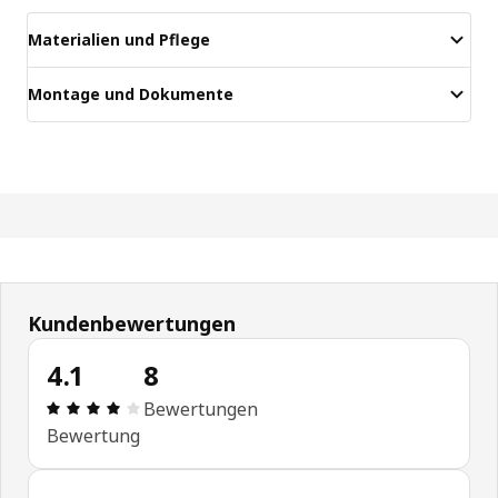
Materialien und Pflege
Montage und Dokumente
Kundenbewertungen
4.1
8
Bewertung: 4.1 von 5 Sterne Alle Bewertungen: 8
Bewertungen
Bewertung