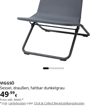
VIGGSÖ
Sessel, draußen, faltbar dunkelgrau
Preis 49.99€
49
.
99
€
Preis inkl. MwSt.*
*zzgl.
Lieferkosten
oder
Click & Collect Bereitstellungskosten