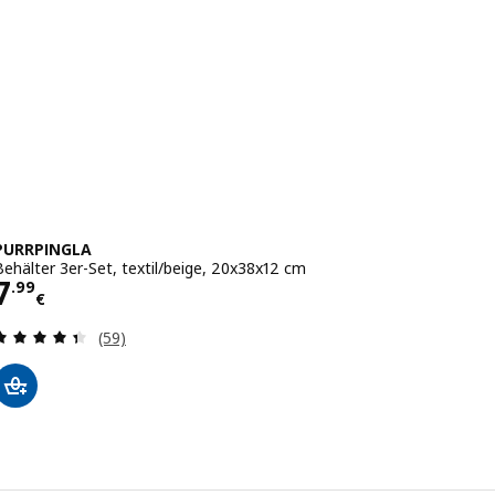
PURRPINGLA
Behälter 3er-Set, textil/beige, 20x38x12 cm
Preis 7.99€
7
.
99
€
Bewertungen: 4.4 von 5 Sternen. Bewertungen i
(59)