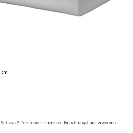
8 cm
5 von 5 Sternen. Bewertungen insgesamt:
 Set von 2 Teilen oder einzeln im Einrichtungshaus erwerben