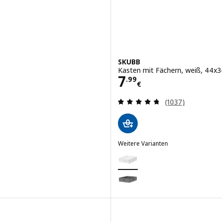
SKUBB
Kasten mit Fächern, weiß, 44x
Preis 7.99€
7
.
99
€
nsgesamt:
Bewertungen: 4.
(1037)
Weitere Varianten
SKUBB
Option: SKUBB, Kasten mit Fäc
Option: SKUBB, Kasten mit Fäch