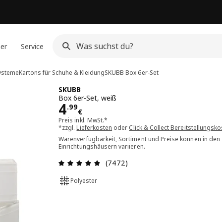
ner
Service
ysteme
Kartons für Schuhe & Kleidung
SKUBB
Box 6er-Set
SKUBB
Box 6er-Set, weiß
Preis 4.99€
4
.
99
€
Preis inkl. MwSt.*
*zzgl.
Lieferkosten
oder
Click & Collect Bereitstellungsk
Warenverfügbarkeit, Sortiment und Preise können in den
Einrichtungshäusern variieren.
Bewertung: 4.8 von 5 Sterne Al
(7472)
Polyester