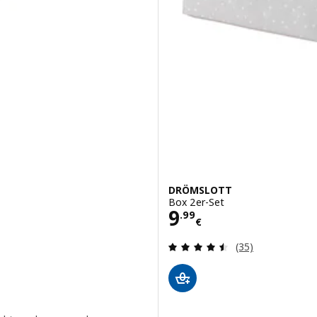
DRÖMSLOTT
Box 2er-Set
Preis 9.99€
9
.
99
€
Bewertungen: 4.
(35)
nsgesamt: