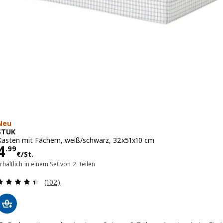
Neu
STUK
Kasten mit Fächern, weiß/schwarz, 32x51x10 cm
Preis 4.99€/St.
4
.
99
€
/St.
rhältlich in einem Set von 2 Teilen
Bewertungen: 4.4 von 5 Sternen. Bewertungen i
(102)