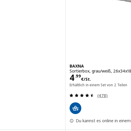
BAXNA
Sortierbox, grau/weiß, 26x34x1
Preis 4.99€/St.
4
.
99
€
/St.
Erhältlich in einem Set von 2 Teilen
nsgesamt:
Bewertungen: 4.
(478)
Du kannst es online in einem