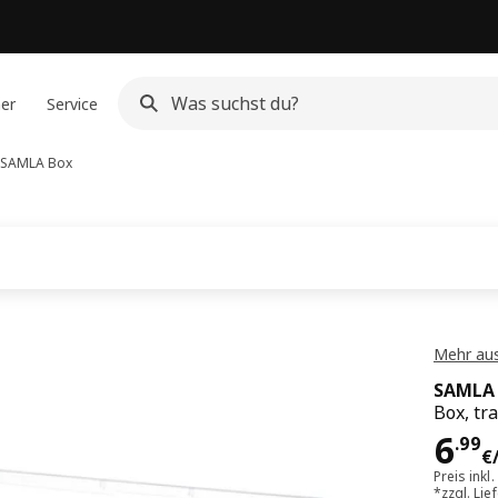
ner
Service
SAMLA
Box
Mehr aus
SAMLA
Box, tr
Prei
6
.
99
€
Preis inkl
*zzgl.
Lie