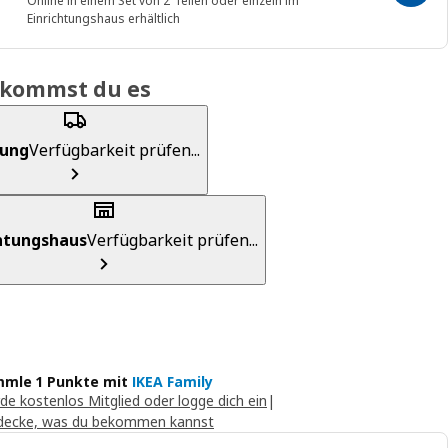
Online in einem Set von 2 Teilen oder einzeln im
Einrichtungshaus erhältlich
ekommst du es
rung
Verfügbarkeit prüfen...
chtungshaus
Verfügbarkeit prüfen...
mle 1 Punkte mit
IKEA Family
de kostenlos Mitglied oder logge dich ein
|
decke, was du bekommen kannst