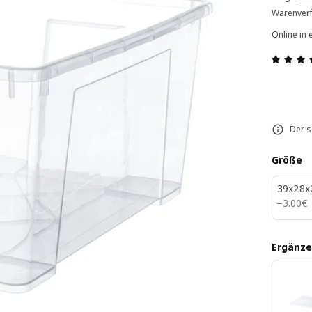
Warenverf
Online in 
Der s
Größe
39x28x
3.00€
−
3
.
00
€
Ergänze