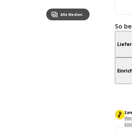
Alle Medien
So b
Liefe
Einri
Sam
Wer
Ent