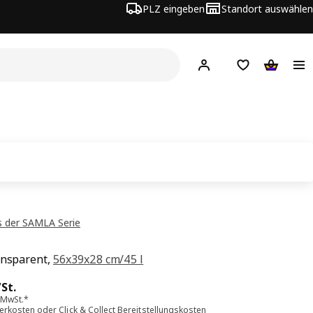
PLZ eingeben
Standort auswählen
Hej!
Hier einloggen
Merkzettel
Warenko
 der SAMLA Serie
ansparent,
56x39x28 cm/45 l
s 6.99€/St.
/St.
. MwSt.*
ferkosten
oder
Click & Collect Bereitstellungskosten