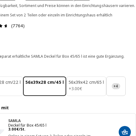
ügbarkeit, Sortiment und Preise können in den Einrichtungshäusern variieren.
einem Set von 2 Teilen oder einzeln im Einrichtungshaus erhältlich
Bewertung: 4.6 von 5 Sterne Alle Bewertungen: 7764
(7764)
eparat erhältliche SAMLA Deckel für Box 45/65 l ist eine gute Ergänzung.
28 cm/22 l
56x39x28 cm/45 l
56x39x42 cm/65 l
+4
3.00€
+
3
.
00
€
 mit
SAMLA
Deckel für Box 45/65 l
Preis 3.00€/St.
3
.
00
€
/St.
In de