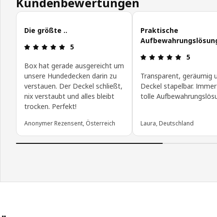
Kundenbewertungen
Kundenbewertungen überspringen
Die größte ..
Praktische
Aufbewahrungslösun
Bewertung: 5 von 5 Sterne
5
Bewertung:
5
Box hat gerade ausgereicht um
unsere Hundedecken darin zu
Transparent, geräumig 
verstauen. Der Deckel schließt,
Deckel stapelbar. Immer
nix verstaubt und alles bleibt
tolle Aufbewahrungslös
trocken. Perfekt!
Anonymer Rezensent, Österreich
Laura, Deutschland