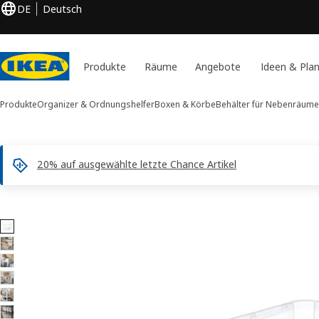
DE
Deutsch
Produkte
Räume
Angebote
Ideen & Pla
Produkte
Organizer & Ordnungshelfer
Boxen & Körbe
Behälter für Nebenräume
20% auf ausgewählte letzte Chance Artikel
10 SAMLA -Bilder
duktinformation