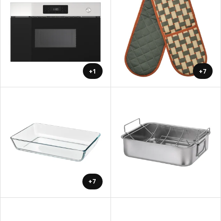
+1
+7
+7