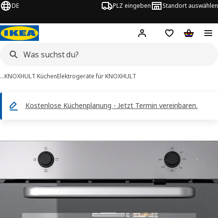
DE
PLZ eingeben
Standort auswählen
Hej!
Hier einloggen
Merkzettel
Warenko
…
KNOXHULT Küchen
Elektrogeräte für KNOXHULT
Kostenlose Küchenplanung - Jetzt Termin vereinbaren.
LAGAN -Bilder
tinformation