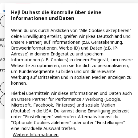
Hej! Du hast die Kontrolle über deine
Informationen und Daten
Cookie-Einstellungen
DE
Wenn du uns durch Anklicken von "Alle Cookies akzeptieren"
deine Einwilligung erteilst, greifen wir (Ikea Deutschland und
IKEA Deutschland GmbH & Co. KG - Am Wandersmann 2-4, 65719 Hofheim-
unsere Partner) auf Informationen (z.B. Gerätekennung,
Wallau © Inter IKEA Systems B.V. 1999-2026
Browserinformationen, Werbe-ID) und Daten (z.B. IP-
Adresse) in deinem Endgerät zu und speichern
Informationen (z.B. Cookies) in deinem Endgerät, um unsere
AGB
Barrierefreiheit
Cookie-Richtlinie
Datenschutzerklärung
Impressum
Webseite zu optimieren, um sie für dich zu personalisieren,
Produktrückrufe
Responsible Disclosure
Vertrauensstelle
um Kundensegmente zu bilden und um dir relevante
Werbung auf Drittseiten und in sozialen Medien anzeigen zu
können.
Vertrag widerrufen
Hierbei übermitteln wir diese Informationen und Daten auch
an unsere Partner für Performance / Werbung (Google,
Vertrag widerrufen (Services & Leistungen)
Microsoft, Facebook, Pinterest) und soziale Medien
(Youtube) in die USA. Du kannst deine Einwilligung jederzeit
unter "Einstellungen" widerrufen. Alternativ kannst du
"Optionale Cookies ablehnen" oder unter "Einstellungen"
eine individuelle Auswahl treffen.
Weitere Informationen