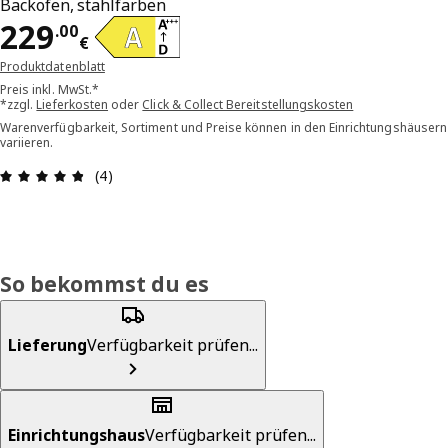
Backofen, stahlfarben
Preis 229.00€
229
.
00
€
Produktdatenblatt
Preis inkl. MwSt.*
*zzgl.
Lieferkosten
oder
Click & Collect Bereitstellungskosten
Warenverfügbarkeit, Sortiment und Preise können in den Einrichtungshäusern
variieren.
Bewertung: 4.8 von 5 Sterne Alle Bewertungen: 
(4)
So bekommst du es
Lieferung
Verfügbarkeit prüfen...
Einrichtungshaus
Verfügbarkeit prüfen...