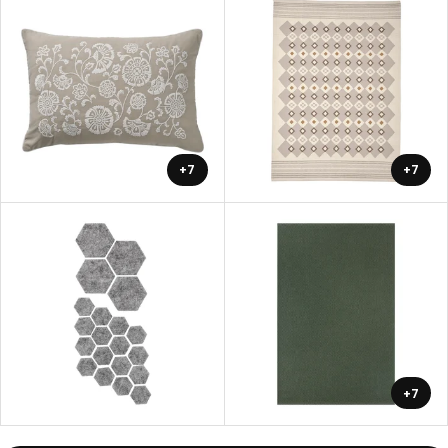
+7
+7
+7