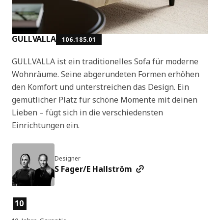
GULLVALLA
106.185.01
GULLVALLA ist ein traditionelles Sofa für moderne
Wohnräume. Seine abgerundeten Formen erhöhen
den Komfort und unterstreichen das Design. Ein
gemütlicher Platz für schöne Momente mit deinen
Lieben – fügt sich in die verschiedensten
Einrichtungen ein.
Designer
S Fager/E Hallström
Produktmerkmale
10