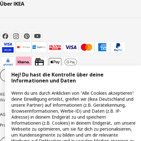
Über IKEA
Hej! Du hast die Kontrolle über deine
Cookie-Einstellungen
DE
Informationen und Daten
Wenn du uns durch Anklicken von "Alle Cookies akzeptieren"
IKEA Deutschland GmbH & Co. KG - Am Wandersmann 2-4, 65719 Hofheim-
deine Einwilligung erteilst, greifen wir (Ikea Deutschland und
Wallau © Inter IKEA Systems B.V. 1999-2026
unsere Partner) auf Informationen (z.B. Gerätekennung,
Browserinformationen, Werbe-ID) und Daten (z.B. IP-
AGB
Barrierefreiheit
Cookie-Richtlinie
Datenschutzerklärung
Impressum
Adresse) in deinem Endgerät zu und speichern
Informationen (z.B. Cookies) in deinem Endgerät, um unsere
Produktrückrufe
Responsible Disclosure
Vertrauensstelle
Webseite zu optimieren, um sie für dich zu personalisieren,
um Kundensegmente zu bilden und um dir relevante
Werbung auf Drittseiten und in sozialen Medien anzeigen zu