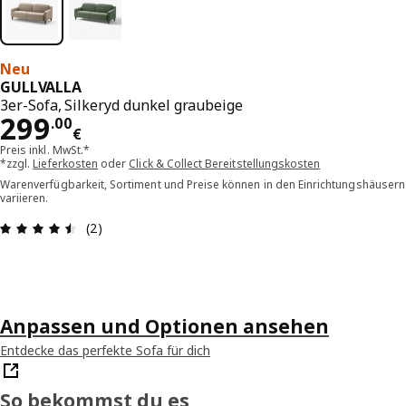
Neu
GULLVALLA
3er-Sofa, Silkeryd dunkel graubeige
Preis 299.00€
299
.
00
€
Preis inkl. MwSt.*
*zzgl.
Lieferkosten
oder
Click & Collect Bereitstellungskosten
Warenverfügbarkeit, Sortiment und Preise können in den Einrichtungshäusern
variieren.
Bewertung: 4.5 von 5 Sterne Alle Bewertungen: 
(2)
Anpassen und Optionen ansehen
Entdecke das perfekte Sofa für dich
So bekommst du es