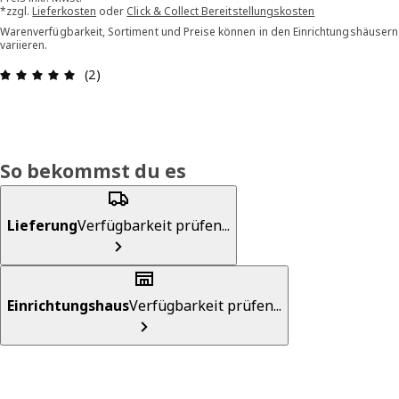
*zzgl.
Lieferkosten
oder
Click & Collect Bereitstellungskosten
Warenverfügbarkeit, Sortiment und Preise können in den Einrichtungshäusern
variieren.
Bewertung: 5 von 5 Sterne Alle Bewertungen: 2
(2)
So bekommst du es
Lieferung
Verfügbarkeit prüfen...
Einrichtungshaus
Verfügbarkeit prüfen...