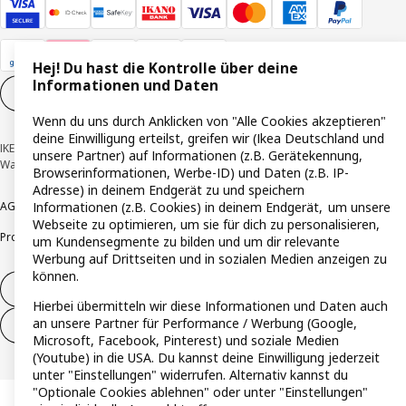
Hej! Du hast die Kontrolle über deine
Informationen und Daten
Cookie-Einstellungen
DE
Wenn du uns durch Anklicken von "Alle Cookies akzeptieren"
deine Einwilligung erteilst, greifen wir (Ikea Deutschland und
IKEA Deutschland GmbH & Co. KG - Am Wandersmann 2-4, 65719 Hofheim-
unsere Partner) auf Informationen (z.B. Gerätekennung,
Wallau © Inter IKEA Systems B.V. 1999-2026
Browserinformationen, Werbe-ID) und Daten (z.B. IP-
Adresse) in deinem Endgerät zu und speichern
AGB
Barrierefreiheit
Informationen (z.B. Cookies) in deinem Endgerät, um unsere
Cookie-Richtlinie
Datenschutzerklärung
Impressum
Webseite zu optimieren, um sie für dich zu personalisieren,
Produktrückrufe
Responsible Disclosure
Vertrauensstelle
um Kundensegmente zu bilden und um dir relevante
Werbung auf Drittseiten und in sozialen Medien anzeigen zu
können.
Vertrag widerrufen
Hierbei übermitteln wir diese Informationen und Daten auch
an unsere Partner für Performance / Werbung (Google,
Vertrag widerrufen (Services & Leistungen)
Microsoft, Facebook, Pinterest) und soziale Medien
(Youtube) in die USA. Du kannst deine Einwilligung jederzeit
unter "Einstellungen" widerrufen. Alternativ kannst du
"Optionale Cookies ablehnen" oder unter "Einstellungen"