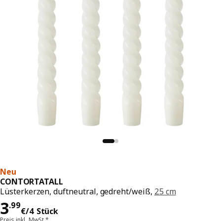
Neu
CONTORTATALL
Lüsterkerzen, duftneutral, gedreht/weiß,
25 cm
Preis 3.99€/4 Stück
3
.
99
€
/4 Stück
Preis inkl. MwSt.*