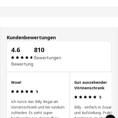
Kundenbewertungen
4.6
810
Bewertung: 4.6 von 5 Sterne Alle Bewertungen: 
Bewertungen
Bewertung
Kundenbewertungen überspringen
Wow!
Gut aussehender
Vitrinenschrank
Bewertung: 5 von 5 Sterne
5
Bewertung: 
5
Ich nutze das Billy Regal als
Vorratsschrank und bin rundum
Billy - einfach in Zusam
zufrieden. Es sieht super
und Aufstellung. Praktisc