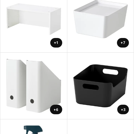
+1
+7
+6
+3