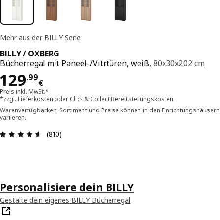
Mehr aus der BILLY Serie
BILLY / OXBERG
Bücherregal mit Paneel-/Vitrtüren, weiß,
80x30x202 cm
Preis 129.99€
129
.
99
€
Preis inkl. MwSt.*
*zzgl.
Lieferkosten
oder
Click & Collect Bereitstellungskosten
Warenverfügbarkeit, Sortiment und Preise können in den Einrichtungshäusern
variieren.
Bewertung: 4.6 von 5 Sterne Alle Bewertungen: 
(810)
Personalisiere dein BILLY
Gestalte dein eigenes BILLY Bücherregal