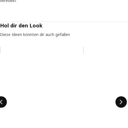
veredeln.
Hol dir den Look
Diese Ideen könnten dir auch gefallen
Eintrag überspringen