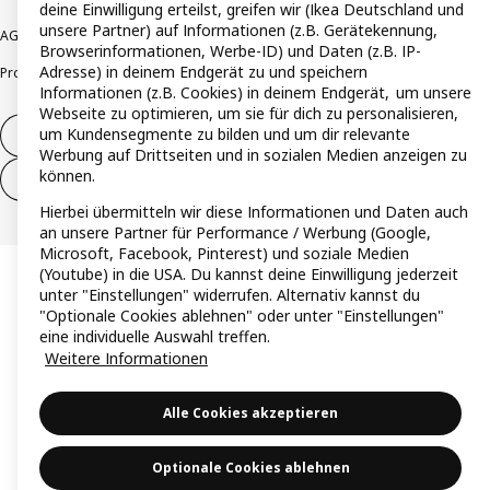
deine Einwilligung erteilst, greifen wir (Ikea Deutschland und
unsere Partner) auf Informationen (z.B. Gerätekennung,
AGB
Barrierefreiheit
Cookie-Richtlinie
Datenschutzerklärung
Impressum
Browserinformationen, Werbe-ID) und Daten (z.B. IP-
Adresse) in deinem Endgerät zu und speichern
Produktrückrufe
Responsible Disclosure
Vertrauensstelle
Informationen (z.B. Cookies) in deinem Endgerät, um unsere
Webseite zu optimieren, um sie für dich zu personalisieren,
um Kundensegmente zu bilden und um dir relevante
Vertrag widerrufen
Werbung auf Drittseiten und in sozialen Medien anzeigen zu
können.
Vertrag widerrufen (Services & Leistungen)
Hierbei übermitteln wir diese Informationen und Daten auch
an unsere Partner für Performance / Werbung (Google,
Microsoft, Facebook, Pinterest) und soziale Medien
(Youtube) in die USA. Du kannst deine Einwilligung jederzeit
unter "Einstellungen" widerrufen. Alternativ kannst du
"Optionale Cookies ablehnen" oder unter "Einstellungen"
eine individuelle Auswahl treffen.
Weitere Informationen
Alle Cookies akzeptieren
Optionale Cookies ablehnen