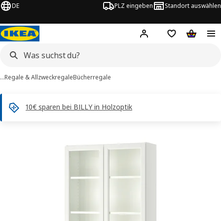
DE
PLZ eingeben
Standort auswählen
Hej!
Hier einloggen
Merkzettel
Warenko
…
Regale & Allzweckregale
Bücherregale
10€ sparen bei BILLY in Holzoptik
ILLY / OXBERG -Bilder
tinformation