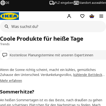
DE
PLZ eingeben
Standort auswählen
Hej!
Hier einloggen
Merkzettel
Warenko
Coole Produkte für heiße Tage
Trends
Kostenlose Planungstermine mit unseren Expert:innen
Wenn die Sonne richtig scheint, macht ein kühles, gemütliches
Zuhause den Unterschied. Verdunkelungsrollos,
kühlende Bettdecken
& Kissen
, ein gut platzierter Ventilator – kleine Änderungen mit
Mehr erfahren
großer Wirkung. Ob du dein Schlafzimmer nachts kühl halten willst,
den
Balkon
sommerfit machst oder zum
Picknick
in die Sonne
Sommerhitze?
aufbrichst: Wir haben Lösungen, die dein Budget schonen – für jeden
Moment deines Sommers.
An heißen Sommertagen ist es das Beste, nach draußen zu gehen
und ein schattiges Plätzchen für den Nachmittag zu finden. Mach