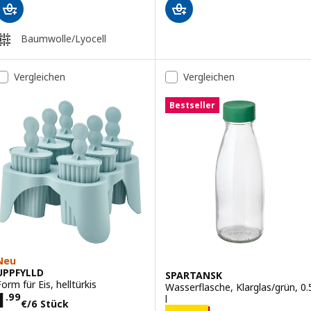
Baumwolle/Lyocell
Vergleichen
Vergleichen
Bestseller
Neu
UPPFYLLD
SPARTANSK
Form für Eis, helltürkis
Wasserflasche, Klarglas/grün, 0.
Preis 1.99€/6 Stück
1
.
99
l
€
/6 Stück