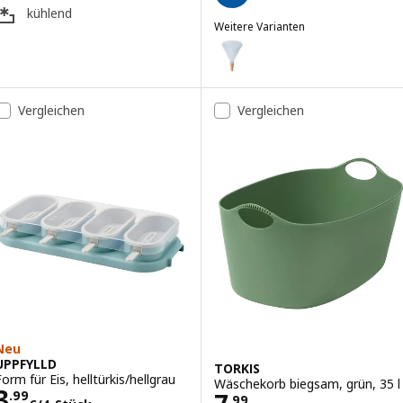
kühlend
Weitere Varianten
SVÄMSKOG
Option: SVÄMSKOG, Selbstbewäss
Vergleichen
Vergleichen
Neu
UPPFYLLD
TORKIS
Form für Eis, helltürkis/hellgrau
Wäschekorb biegsam, grün, 35 l
Preis 3.99€/4 Stück
3
Preis 7.99€
.
99
.
99