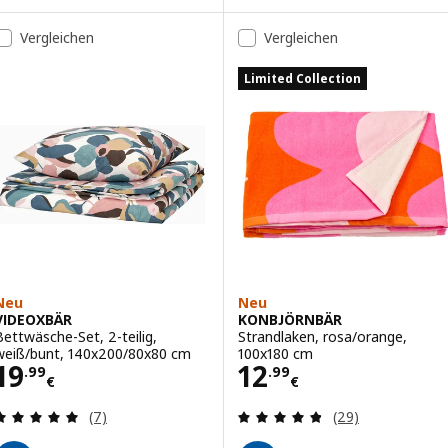
Vergleichen
Vergleichen
Limited Collection
Neu
Neu
VIDEOXBÄR
KONBJÖRNBÄR
Bettwäsche-Set, 2-teilig,
Strandlaken, rosa/orange,
weiß/bunt, 140x200/80x80 cm
100x180 cm
Preis 19.99€
Preis 12.99€
19
12
.
99
.
99
€
€
Bewertungen: 4.9 von 5 Sternen. Bewertungen i
Bewertungen: 4.
(7)
(29)