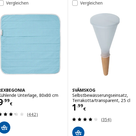
Liste der Ergebnisse
Vergleichen
Vergleichen
REXBEGONIA
SVÄMSKOG
Kühlende Unterlage, 80x80 cm
Selbstbewässerungseinsatz,
Preis 9.99€
9
Terrakotta/transparent, 25 cl
.
99
€
Preis 1.99€
1
.
99
€
Bewertungen: 3.3 von 5 Sternen. Bewertungen i
(442)
Bewertungen: 4.
(354)