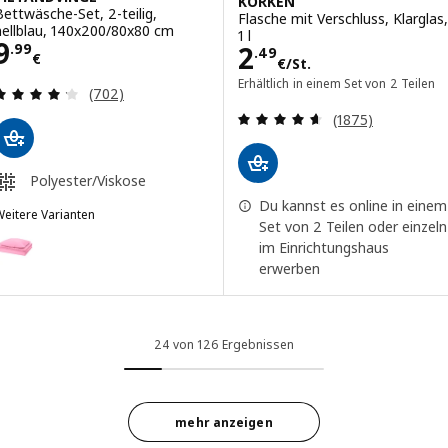
KORKEN
Bettwäsche-Set, 2-teilig,
Flasche mit Verschluss, Klarglas,
hellblau, 140x200/80x80 cm
1 l
Preis 9.99€
9
Preis 2.49€/St.
2
.
99
.
49
€
€
/St.
Erhältlich in einem Set von 2 Teilen
Bewertungen: 4.2 von 5 Sternen. Bewertungen i
(702)
Bewertungen: 4.
(1875)
Polyester/Viskose
Du kannst es online in einem
eitere Varianten
Set von 2 Teilen oder einzeln
ILTANDVINGE
ption: PILTANDVINGE, Bettwäsche-Set, 2-teilig, rosa, 140x200/80x
im Einrichtungshaus
erwerben
ption: PILTANDVINGE, Bettwäsche-Set, 2-teilig, grau, 140x200/80x
24 von 126 Ergebnissen
mehr anzeigen