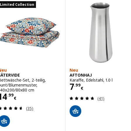
Limited Collection
Neu
Neu
SÄTERVIDE
AFTONHAJ
Bettwäsche-Set, 2-teilig,
Karaffe, Edelstahl, 1.0 l
Preis 7.99€
7
bunt/Blumenmuster,
.
99
€
140x200/80x80 cm
Preis 14.99€
14
.
99
Bewertungen: 4.
€
(41)
Bewertungen: 4.6 von 5 Sternen. Bewertungen i
(35)