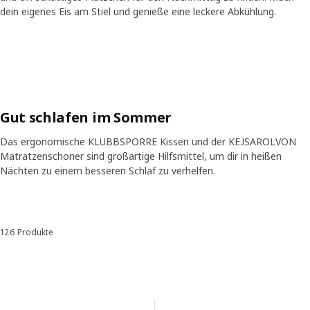
dein eigenes Eis am Stiel und genieße eine leckere Abkühlung.
Skip listing
Gut schlafen im Sommer
Das ergonomische KLUBBSPORRE Kissen und der KEJSAROLVON
Matratzenschoner sind großartige Hilfsmittel, um dir in heißen
Nächten zu einem besseren Schlaf zu verhelfen.
Skip listing
126 Produkte
Sortieren und Filtern
Zu den Ergebnissen springen