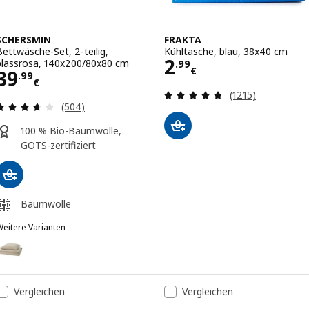
SCHERSMIN
FRAKTA
Bettwäsche-Set, 2-teilig,
Kühltasche, blau, 38x40 cm
Preis 2.99€
2
blassrosa, 140x200/80x80 cm
.
99
€
Preis 39.99€
39
.
99
€
Bewertungen: 4.
(1215)
Bewertungen: 3.6 von 5 Sternen. Bewertungen i
(504)
100 % Bio-Baumwolle,
GOTS-zertifiziert
Baumwolle
eitere Varianten
SCHERSMIN
ption: SCHERSMIN, Bettwäsche-Set, 2-teilig, graubeige, 140x200/8
ption: SCHERSMIN, Bettwäsche-Set, 2-teilig, weiß, 140x200/80x80 
Vergleichen
Vergleichen
ption: SCHERSMIN, Bettwäsche-Set, 2-teilig, blassgrün, 140x200/8