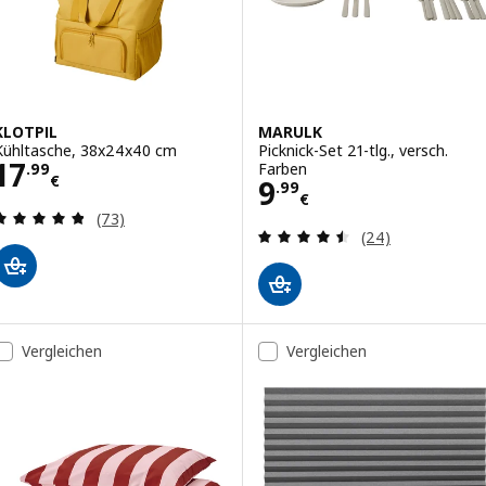
KLOTPIL
MARULK
Kühltasche, 38x24x40 cm
Picknick-Set 21-tlg., versch.
Preis 17.99€
17
Farben
.
99
€
Preis 9.99€
9
.
99
€
Bewertungen: 4.8 von 5 Sternen. Bewertungen i
(73)
Bewertungen: 4.
(24)
Vergleichen
Vergleichen