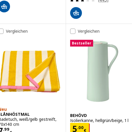
Vergleichen
Vergleichen
Bestseller
Neu
SLÅNHÖSTMAL
BEHÖVD
Badetuch, weiß/gelb gestreift,
Isolierkanne, hellgrün/beige, 1 l
70x140 cm
Preis 5.00€
5
.
00
Preis 7.99€
7
.
99
€