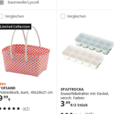
Baumwolle/Lyocell
Vergleichen
Vergleichen
Limited Collection
Neu
TOFSAND
SPJUTROCKA
Picknickkorb, bunt, 40x28x21 cm
Eiswürfelbehälter mit Deckel,
Preis 9.99€
9
.
99
versch. Farben
€
Preis 3.99€/2 S
3
.
99
€
/2 Stück
Bewertungen: 5 von 5 Sternen. Bewertungen ins
(47)
Bewertungen: 3 
(445)