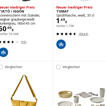
Neuer niedriger Preis
Neuer niedriger Preis
TVETÖ / IGGÖN
TOMAT
Sonnenschirm mit Ständer,
Sprühflasche, weiß, 35 cl
Preis 1.49€
1
neigbar graubeige/weiß
.
49
€
dunkelgrau, 180x145 cm
Vorher 1.79€
Preis 60.00€
Vorher
1
.
79
€
60
.
00
€
Bewertungen: 4.
Vorher 70.00€
(1643)
Vorher
70
.
00
€
Bewertungen: 3.6 von 5 Sternen. Bewertungen i
(15)
Vergleichen
Vergleichen