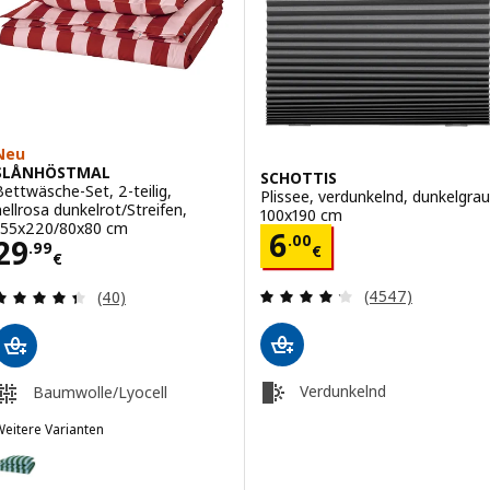
Neu
SLÅNHÖSTMAL
SCHOTTIS
Bettwäsche-Set, 2-teilig,
Plissee, verdunkelnd, dunkelgrau
hellrosa dunkelrot/Streifen,
100x190 cm
155x220/80x80 cm
Preis 6.00€
6
.
00
Preis 29.99€
29
.
99
€
€
Bewertungen: 4.
Bewertungen: 4.4 von 5 Sternen. Bewertungen i
(4547)
(40)
Verdunkelnd
Baumwolle/Lyocell
eitere Varianten
SLÅNHÖSTMAL
ption: SLÅNHÖSTMAL, Bettwäsche-Set, 2-teilig, hellblau dunkelgrü