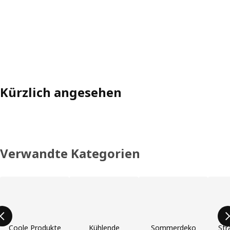
Kürzlich angesehen
Verwandte Kategorien
Liste der Produktkategorien überspringen
Coole Produkte
Kühlende
Sommerdeko
Str