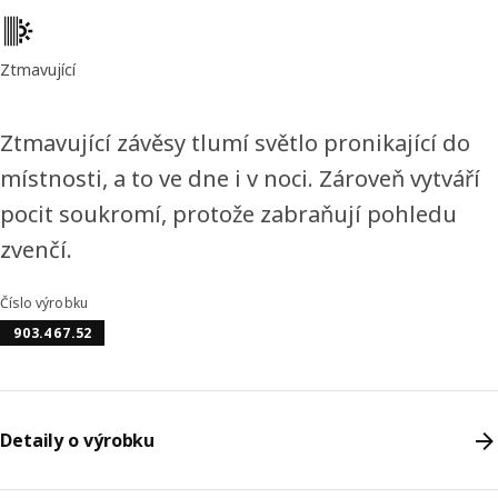
Vlastnosti výrobku
Ztmavující
Ztmavující závěsy tlumí světlo pronikající do
místnosti, a to ve dne i v noci. Zároveň vytváří
pocit soukromí, protože zabraňují pohledu
zvenčí.
Číslo výrobku
903.467.52
Detaily o výrobku