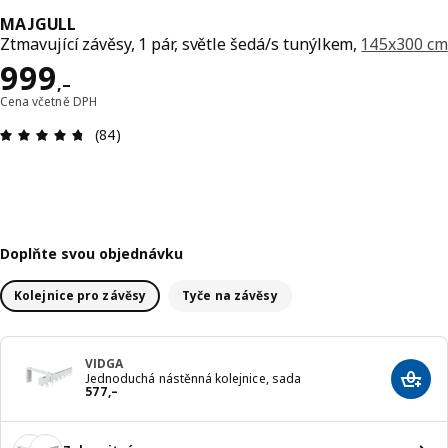
MAJGULL
Ztmavující závěsy, 1 pár, světle šedá/s tunýlkem,
145x300 cm
Cena 999,–
999
,–
Cena včetně DPH
Hodnocení výrobku: 4.7 z 5 hvězdič
(84)
Doplňte svou objednávku
Kolejnice pro závěsy
Tyče na závěsy
VIDGA
Jednoduchá nástěnná kolejnice, sada
Přida
Cena 577,–
577
,–