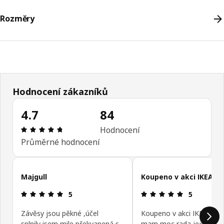
Rozměry
Hodnocení zákazníků
4.7
84
Hodnocení výrobku: 4.7 z 5 hvězdičky/hvězdiček
Hodnocení
Průměrné hodnocení
Přeskočit recenze zákazníků
Majgull
Koupeno v akci IKEA fa
Hodnocení výrobku: 5 z 5 hvězdičky/hvězdiček
Hodnocení v
5
5
Závěsy jsou pěkné ,účel
Koupeno v akci IKEA famil
splnily,jsem mile překvapená s
mam moc rada jejich zav