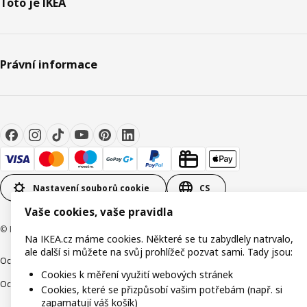
Toto je IKEA
Právní informace
Nastavení souborů cookie
CS
Vaše cookies, vaše pravidla
© Inter IKEA Systems B.V. 1999-2026
Na IKEA.cz máme cookies. Některé se tu zabydlely natrvalo,
ale další si můžete na svůj prohlížeč pozvat sami. Tady jsou:
Ochrana osobních údajů
Cookies
Společně bezpečně
Digitální přístupnost
Cookies k měření využití webových stránek
Ochrana Oznamovatelů
Cookies, které se přizpůsobí vašim potřebám (např. si
zapamatují váš košík)