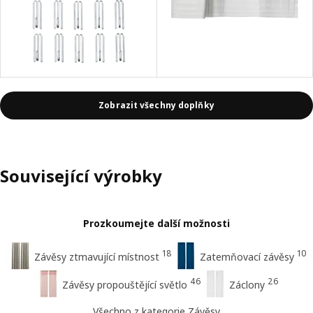
Zobrazit všechny doplňky
Související výrobky
Prozkoumejte další možnosti
18
10
Závěsy ztmavující místnost
Zatemňovací závěsy
46
26
Závěsy propouštějící světlo
Záclony
Všechno z kategorie Závěsy