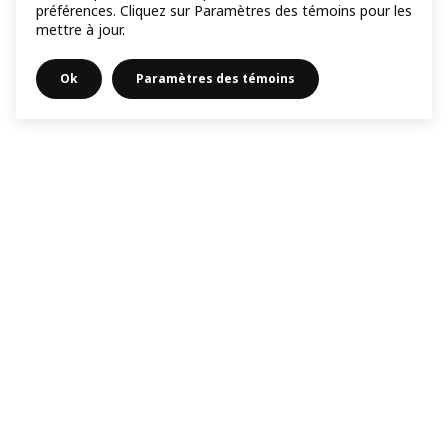
préférences. Cliquez sur Paramètres des témoins pour les
mettre à jour.
Ok
Paramètres des témoins
Pied
Adhérez au programme de fidélité IKEA Family - c’est
gratuit !
de