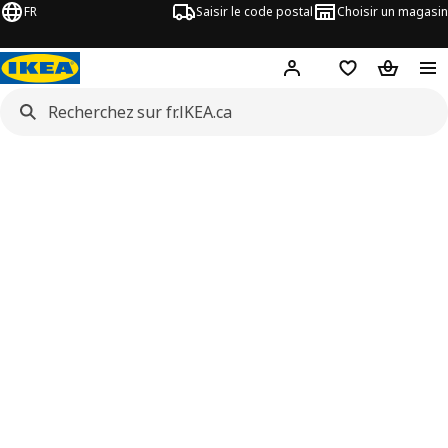
FR
Saisir le code postal
Choisir un magasin
Hej
! Connectez-vous
Liste d'achats
Panier