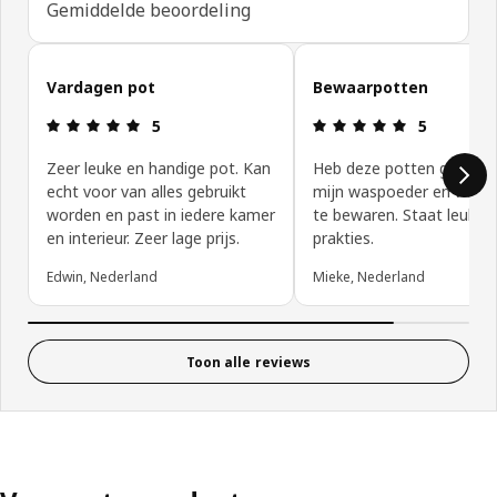
Gemiddelde beoordeling
Reviews van klanten overslaan
Vardagen pot
Bewaarpotten
Beoordeling: 5 van 5 sterren.
Beoordeling:
5
5
Zeer leuke en handige pot. Kan
Heb deze potten gekoch
echt voor van alles gebruikt
mijn waspoeder en waspo
worden en past in iedere kamer
te bewaren. Staat leuk en
en interieur. Zeer lage prijs.
prakties.
Edwin, Nederland
Mieke, Nederland
Toon alle reviews