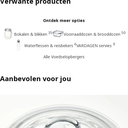
Verwante producten
Ontdek meer opties
35
50
Bokalen & blikken
Voorraaddozen & brooddozen
6
9
Waterflessen & reisbekers
VARDAGEN servies
Alle Voedselopbergers
Aanbevolen voor jou