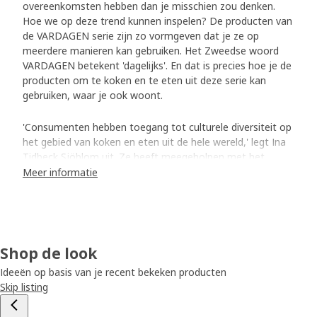
overeenkomsten hebben dan je misschien zou denken.
Hoe we op deze trend kunnen inspelen? De producten van
de VARDAGEN serie zijn zo vormgeven dat je ze op
meerdere manieren kan gebruiken. Het Zweedse woord
VARDAGEN betekent 'dagelijks'. En dat is precies hoe je de
producten om te koken en te eten uit deze serie kan
gebruiken, waar je ook woont.
'Consumenten hebben toegang tot culturele diversiteit op
het gebied van koken en eten uit de hele wereld,' legt Ina
Tidbeck Sjöblom uit. Ze heeft meegeholpen met het
ontwikkelen van de producten. 'Ze willen het beste van alle
Meer informatie
culturen. Dat betekent dus dat we niet alleen in Azië sushi-
producten in het assortiment nodig hebben.'
Producten ontwerpen voor alle verschillen (en
Shop de look
overeenkomsten)
Ideeën op basis van je recent bekeken producten
De VARDAGEN producten zijn ontworpen om verschillen
Skip listing
om te zetten in overeenkomsten. Neem het eierdopje
bijvoorbeeld. 'Door de vorm lijkt het meer op een klein