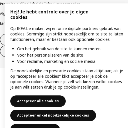
Privacybeleid
Cookiebeleid
Gebruiksvoorwaarden
Hej! Je hebt controle over je eigen
Algemene contractvoorwaarden
Responsible Disclosure Program
cookies
Een etische bezorgdheid uiten
Klachten
Op IKEA.be maken wij en onze digitale partners gebruik van
cookies. Sommige zijn strikt noodzakelijk om te site te laten
functioneren, maar er bestaan ook optionele cookies:
Herroeping van contract
Om het gebruik van de site te kunnen meten
Herroeping van contract (services)
Voor het personaliseren van de site
Voor reclame, marketing en sociale media
De noodzakelijke en prestatie cookies staan altijd aan; als je
op "accepteer alle cookies" klikt accepteer je ook de
optionele cookies. Wanneer je zelf wilt kiezen welke cookies
je aan wilt zetten druk je op cookie-instellingen.
Accepteer alle cookies
Accepteer enkel noodzakelijke cookies