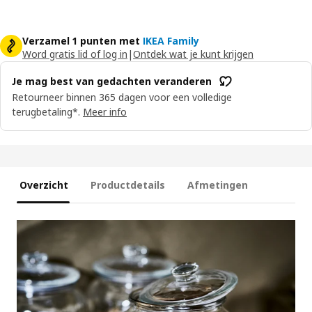
Verzamel 1 punten met
IKEA Family
Word gratis lid of log in
|
Ontdek wat je kunt krijgen
Je mag best van gedachten veranderen
Retourneer binnen 365 dagen voor een volledige
terugbetaling*.
Meer info
Overzicht
Productdetails
Afmetingen