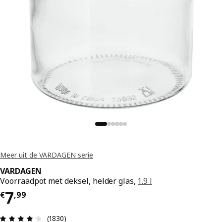
Meer uit de VARDAGEN serie
VARDAGEN
Voorraadpot met deksel, helder glas,
1.9 l
€ 7,99
7
€
,
99
Beoordeling: 4.2 van 5 sterren. Totaal beoordeli
(1830)