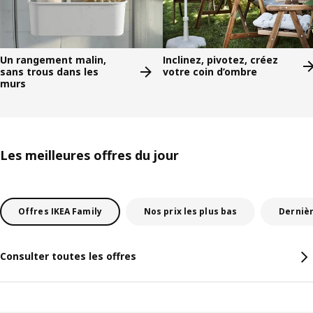
Un rangement malin,
Inclinez, pivotez, créez
sans trous dans les
votre coin d’ombre
murs
Les meilleures offres du jour
Offres IKEA Family
Nos prix les plus bas
Derniè
Consulter toutes les offres