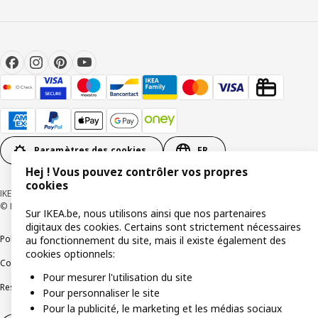
Paramètres des cookies
FR
Hej ! Vous pouvez contrôler vos propres
cookies
IKEA BELGIUM SA, Weiveldlaan 19, 1930 Zaventem, numéro BCE 0425.258.688
© Inter IKEA Systems B.V. 1999-2026
Sur IKEA.be, nous utilisons ainsi que nos partenaires
digitaux des cookies. Certains sont strictement nécessaires
Politique de confidentialité
Politique relative aux cookies
au fonctionnement du site, mais il existe également des
cookies optionnels:
Conditions d’utilisation
Conditions contractuelles générales
Pour mesurer l'utilisation du site
Responsible Disclosure Program
Soulever une question éthique
Plaintes
Pour personnaliser le site
Pour la publicité, le marketing et les médias sociaux