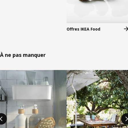
Offres IKEA Food
À ne pas manquer
Passer la liste