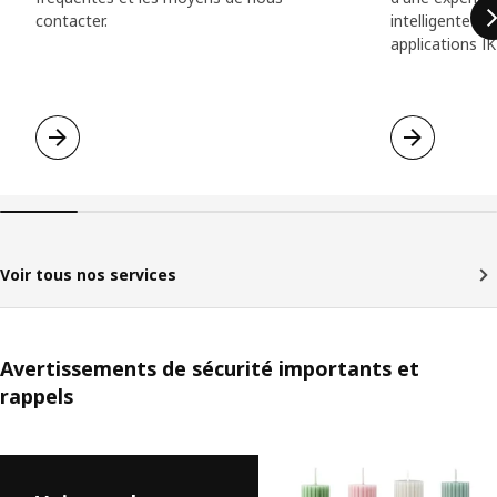
contacter.
intelligente gr
applications IK
Voir tous nos services
Avertissements de sécurité importants et
rappels
Passer la liste