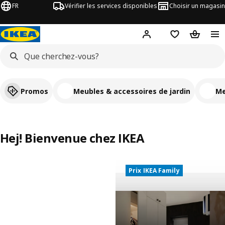
FR
Vérifier les services disponibles
Choisir un magasin
Hej
! Connectez-vous
Listes de Favor
Panier
Promos
Meubles & accessoires de jardin
Me
Hej! Bienvenue chez IKEA
Prix IKEA Family
15%